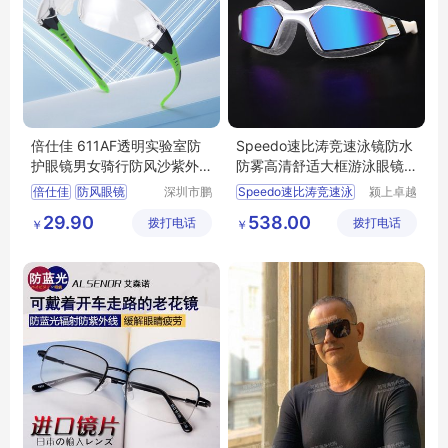
倍仕佳 611AF透明实验室防
Speedo速比涛竞速泳镜防水
护眼镜男女骑行防风沙紫外
防雾高清舒适大框游泳眼镜
线防粉尘飞溅
镀膜男女
倍仕佳
防风眼镜
深圳市鹏
Speedo速比涛竞速泳
颍上卓越
亮工贸有
电子商务
骑行眼镜
29.90
538.00
拨打电话
限公司
拨打电话
有限公司
￥
￥