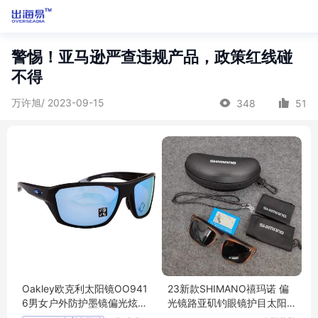
警惕！亚马逊严查违规产品，政策红线碰
不得
万许旭/ 2023-09-15
348
51
Oakley欧克利太阳镜OO941
23新款SHIMANO禧玛诺 偏
6男女户外防护墨镜偏光炫彩
光镜路亚矶钓眼镜护目太阳
水上运动眼镜
镜护眼骑行