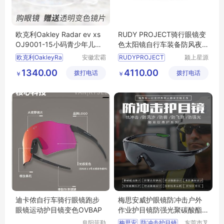
欧克利Oakley Radar ev xs
RUDY PROJECT骑行眼镜变
OJ9001-15小码青少年儿童
色太阳镜自行车装备防风夜
速滑骑行眼镜
视镜男CUTLINE
欧克利OakleyRa
安徽宏霸
RUDYPROJECT
颍上星源
机械设备
科技发展
1340.00
4110.00
拨打电话
有限公司
拨打电话
有限公司
￥
￥
迪卡侬自行车骑行眼镜跑步
梅思安威护眼镜防冲击户外
眼镜运动护目镜变色OVBAP
作业护目镜防强光聚碳酸酯
镜片
阜阳菲勒
梅思安
防冲击护目镜
东莞市叉