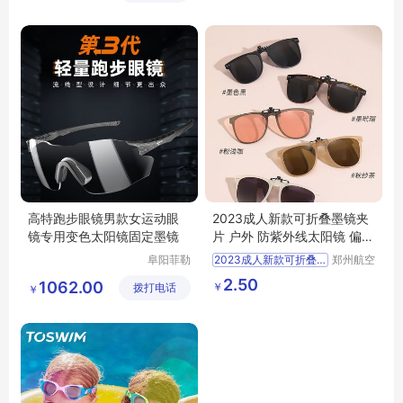
店
高特跑步眼镜男款女运动眼
2023成人新款可折叠墨镜夹
镜专用变色太阳镜固定墨镜
片 户外 防紫外线太阳镜 偏光
夹片 SSS12
阜阳菲勒
2023成人新款可折叠墨镜夹片
郑州航空
科技有限
港区全瑞
户外
防紫外线太阳镜
2.50
1062.00
￥
拨打电话
公司
琦日用品
￥
偏光夹片
SSS12
店