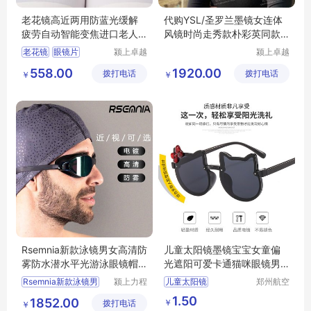
老花镜高近两用防蓝光缓解
代购YSL/圣罗兰墨镜女连体
疲劳自动智能变焦进口老人
风镜时尚走秀款朴彩英同款
眼镜片
太阳镜SL364
老花镜
眼镜片
颍上卓越
颍上卓越
电子商务
电子商务
老花镜高清
558.00
1920.00
拨打电话
有限公司
拨打电话
有限公司
￥
￥
老人眼镜片
老花镜防蓝光
Rsemnia新款泳镜男女高清防
儿童太阳镜墨镜宝宝女童偏
雾防水潜水平光游泳眼镜帽
光遮阳可爱卡通猫咪眼镜男
套装备
童潮个性时尚
Rsemnia新款泳镜男
颍上力程
儿童太阳镜
郑州航空
仪器设备
港区全瑞
宝宝女童偏光遮阳
1.50
1852.00
￥
拨打电话
有限公司
琦日用品
￥