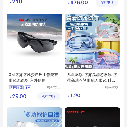
2.10
476.00
￥
琦日用品
拨打电话
有限公司
￥
色包装老视眼镜
店
3M防雾防风沙户外工作防护
儿童泳镜 防雾高清游泳镜 防
眼镜流线型 户外使用
霧高清不勒眼成人眼镜 硅胶
耳塞大框
防护眼镜
3M
东莞市叉
郑州航空
车管家网
港区全瑞
防雾防风沙
1.20
29.00
￥
拨打电话
络科技有
琦日用品
￥
限公司
店