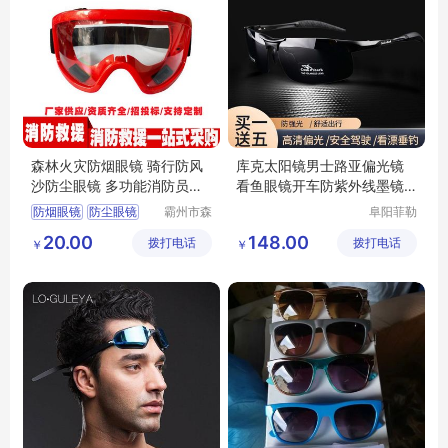
森林火灾防烟眼镜 骑行防风
库克太阳镜男士路亚偏光镜
沙防尘眼镜 多功能消防员防
看鱼眼镜开车防紫外线墨镜
护眼镜
男款
防烟眼镜
防尘眼镜
霸州市森
阜阳菲勒
汛安消防
科技有限
消防员防护眼镜
20.00
148.00
拨打电话
护用品厂
拨打电话
公司
￥
￥
火灾防烟眼镜
(个体工
多功能眼镜
商户)