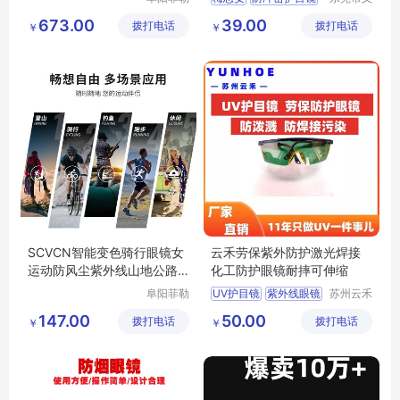
科技有限
车管家网
工业工地眼镜
673.00
39.00
拨打电话
公司
拨打电话
络科技有
￥
￥
威护眼镜
限公司
SCVCN智能变色骑行眼镜女
云禾劳保紫外防护激光焊接
运动防风尘紫外线山地公路
化工防护眼镜耐摔可伸缩
自行车眼镜男
阜阳菲勒
UV护目镜
紫外线眼镜
苏州云禾
科技有限
电子科技
激光焊接眼镜
147.00
50.00
拨打电话
公司
拨打电话
有限公司
￥
￥
防护眼镜
劳保眼镜