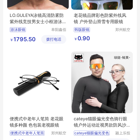
LO.GULEYA泳镜高清防雾防
老花镜品牌彩色防紫外线风
紫外线竞技男女士小框游泳
镜 户外登山滑雪专用眼镜
眼镜潜水装备
游泳眼镜
阜阳鑫佰
韩版眼镜
郑州航空
汇科技有
港区全瑞
游泳眼镜行情
泳镜
防紫外线镜风镜
0.90
1795.50
￥
拨打电话
限公司
琦日用品
￥
游泳眼镜厂家直销
男女潮流眼镜
店
潜水装备
处理货两元
便携式中老年人笔筒 老花眼
cateye猫眼偏光变色骑行眼
镜多种颜 色包装老视眼镜
镜户外运动近视男款防风沙
女自行车配件
便携式中老年人笔筒
郑州航空
cateye猫眼偏光变色
颍上乐投
港区全瑞
科技发展
老花眼镜多种颜