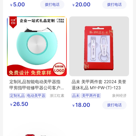
美甲贴片成品
假指甲
宴会礼品
创意礼物
5.00
20.00
拨打电话
限公司
拨打电话
公司
￥
￥
天津假指甲
穿戴及
MY
YHGM
L5
13
定制礼品智能电动美甲器指
品未 美甲两件套 22024 美誉
甲剪指甲钳修甲器公司客户
退休礼品 MY-PW-(T)-123
礼品采购
定制礼品
电动美甲器
浙江红素
品未
美甲两件套
泉州经济
实业有限
技术开发
指甲剪
修甲器
22024
退休礼品
MY
26.50
18.00
￥
公司
拨打电话
区美誉商
￥
礼品采购
PW
T
123
贸有限公
司