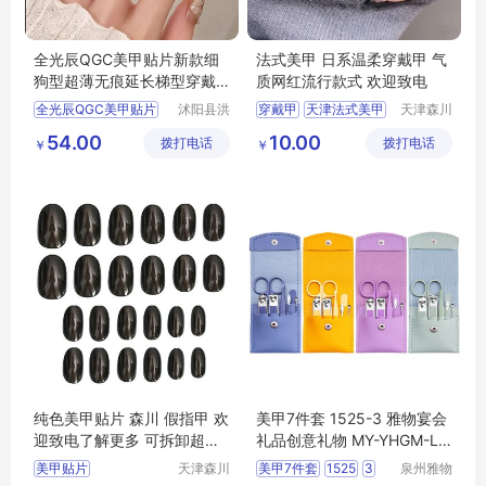
全光辰QGC美甲贴片新款细
法式美甲 日系温柔穿戴甲 气
狗型超薄无痕延长梯型穿戴
质网红流行款式 欢迎致电
式透明磨砂专用
全光辰QGC美甲贴片
沭阳县洪
穿戴甲
天津法式美甲
天津森川
园木材厂
工艺品有
全光辰QGC
法式美甲
美甲贴片
54.00
10.00
拨打电话
拨打电话
限公司
￥
￥
QGC美甲贴片
美甲贴片厂家
QGC美甲
QGC美甲贴
纯色美甲贴片 森川 假指甲 欢
美甲7件套 1525-3 雅物宴会
迎致电了解更多 可拆卸超薄
礼品创意礼物 MY-YHGM-L5
粉胶果冻胶贴
-13
美甲贴片
天津森川
美甲7件套
1525
3
泉州雅物
工艺品有
贸易有限