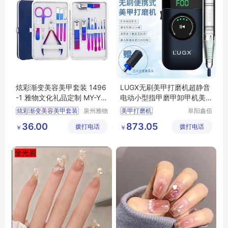
炫彩渐变美容美甲套装 1496
LUGX无刷美甲打磨机超静音
-1 雅物文化礼品定制 MY-YH
电动小型指甲磨甲卸甲机美
GM-L5-04
甲店
炫彩渐变美容美甲套装
泉州雅物
美甲打磨机
阜阳鑫佰
贸易有限
汇科技有
1496
1
文化
美甲打磨机行情
36.00
873.05
拨打电话
公司
拨打电话
限公司
￥
￥
礼品定制
MY
YHGM
打磨机
卸甲机
L5
04
卸甲机厂家直销