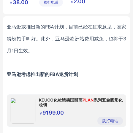
2.00
38.00
￥
拨打电话
公司
鑫日用百
￥
MY
YHGM
L5
09
修甲修脚专业工具
货店
美容美甲印字
亚马逊或推出新的
FBA计划，目前已经在征求意见，卖家
纷纷拍手叫好。此外，亚马逊欧洲站费用减免，也将于3
月1日生效。
亚马逊考虑推出新的
FBA退货计划
KEUCO化妆镜德国凯高
PLAN
系列五金圆形化
妆镜
9199.00
￥
拨打电话