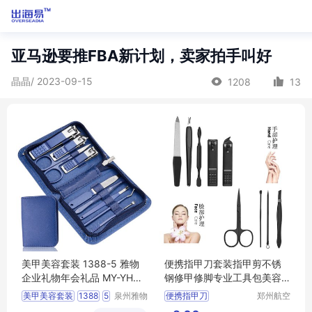
亚马逊要推FBA新计划，卖家拍手叫好
晶晶/ 2023-09-15
1208
13
美甲美容套装 1388-5 雅物
便携指甲刀套装指甲剪不锈
企业礼物年会礼品 MY-YHG
钢修甲修脚专业工具包美容
M-L5-09
美甲印字logo
美甲美容套装
1388
5
泉州雅物
便携指甲刀
郑州航空
贸易有限
港区芙乐
企业礼物
年会礼品
指甲剪不锈钢