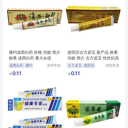
康约滇西白药 价格 功效 简介
老田坊古方皮宝 新产品 效果
效果 滇西白药 量大从优
功效 简介 古方皮宝 性价比高
滇西白药
康约
深圳市龙
古方皮宝
老田坊
深圳市龙
华区我用
华区我用
康约滇西白药
老田坊古方皮宝
0.11
0.11
￥
￥
心贸易商
心贸易商
行
行