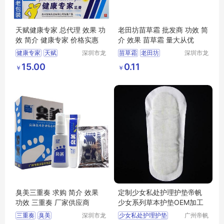
天赋健康专家 总代理 效果 功
老田坊苗草霜 批发商 功效 简
效 简介 健康专家 价格实惠
介 效果 苗草霜 量大从优
健康专家
天赋
深圳市龙
苗草霜
老田坊
深圳市龙
华区我用
华区我用
天赋健康专家
老田坊苗草霜
15.00
0.11
￥
￥
心贸易商
心贸易商
行
行
臭美三重奏 求购 简介 效果
定制少女私处护理护垫帝帆
功效 三重奏 厂家供应商
少女系列草本护垫OEM加工
三重奏
臭美
深圳市龙
少女私处护理护垫
广州帝帆
华区我用
生物科技