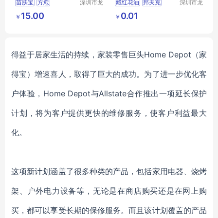
苗肤宝
方愈
深圳市龙
藏红花油
邦夫克
深圳市龙
华区我用
华区我用
方愈苗肤宝
15.00
0.01
￥
￥
心贸易商
心贸易商
行
行
得益于居家生活的持续，家装零售巨头
Home Depot（家
得宝）增速喜人，取得了巨大的成功。为了进一步优化客
户体验，Home Depot与Allstate合作推出一项延长保护
计划，将为客户提供更快的维修服务，使客户利益最大
化。
这项新计划涵盖了很多种类的产品，包括家用电器、烧烤
架、户外电力设备等，无论是在商店购买还是在网上购
买，都可以享受长期的保修服务。而且该计划覆盖的产品