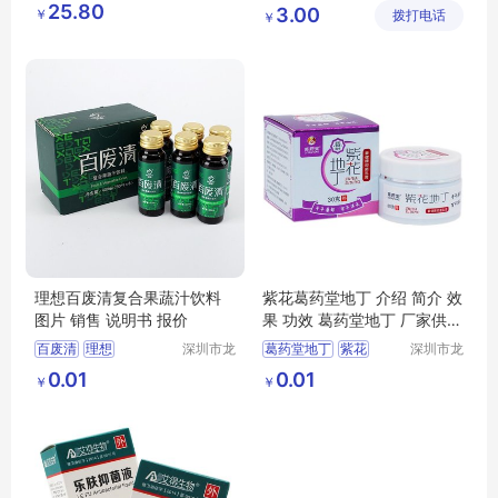
臭美三重奏
系列草本护垫
25.80
3.00
￥
心贸易商
拨打电话
有限公司
￥
行
理想百废清复合果蔬汁饮料
紫花葛药堂地丁 介绍 简介 效
图片 销售 说明书 报价
果 功效 葛药堂地丁 厂家供应
商
百废清
理想
深圳市龙
葛药堂地丁
紫花
深圳市龙
华区我用
华区我用
理想百废清
紫花葛药堂地丁
0.01
0.01
￥
￥
心贸易商
心贸易商
行
行