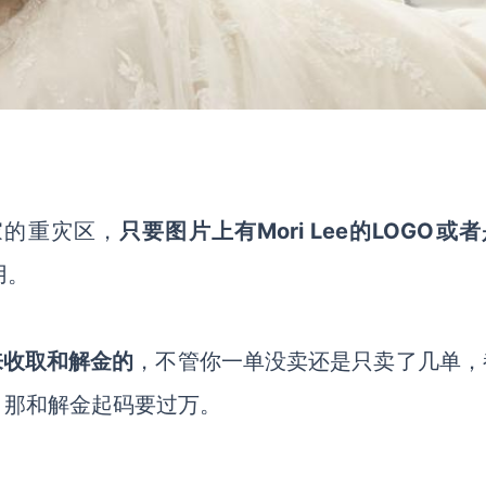
家的重灾区，
只要图片上有
Mori Lee的
LOGO
或者
用。
来收取和解金的
，不管你一单没卖还是只卖了几单，
，那和解金起码要过万。