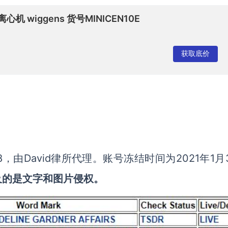
离心机 wiggens 货号MINICEN10E
获取底价
48，由
David律所代理
。
账号冻结时间为
2021年1月
及的是文字和图片侵权。