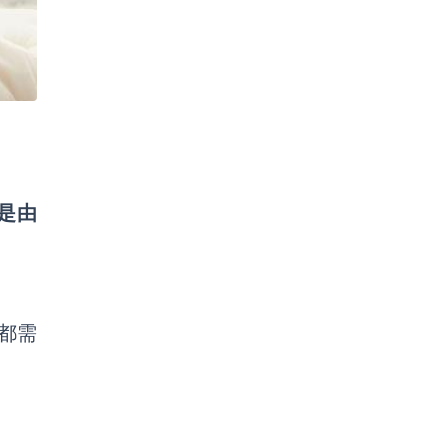
是由
都需