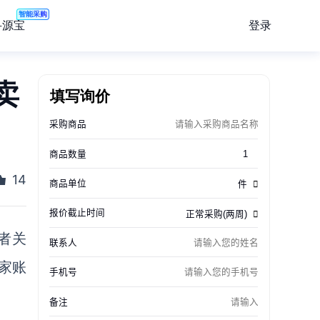
智能采购
登录
寻源宝
卖
填写询价
14
者关
卖家账