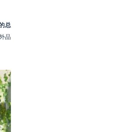
的总
外品