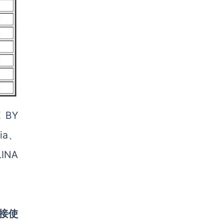
 BY
ia、
INA
接使