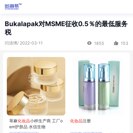
Bukalapak对MSME征收0.5％的最低服务
税
闫清博/ 2022-03-11
1855
153
荨麻
化妆品
小样生产商 工厂o
化妆品
注册
em护肤品 水信生物