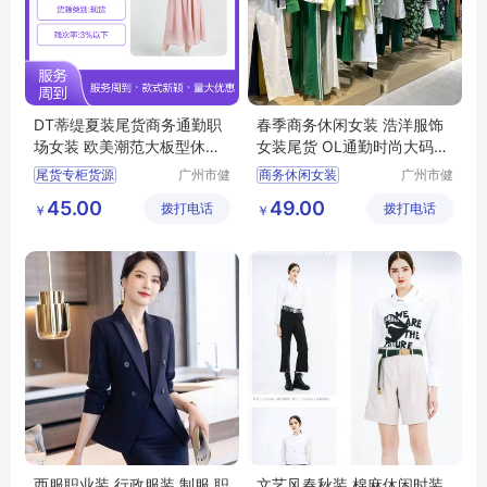
DT蒂缇夏装尾货商务通勤职
春季商务休闲女装 浩洋服饰
场女装 欧美潮范大板型休闲
女装尾货 OL通勤时尚大码女
风
装货源供应
尾货专柜货源
广州市健
商务休闲女装
广州市健
凡服饰有
凡服饰有
摩登时尚潮牌女装
浩洋服饰
大码女装
45.00
49.00
拨打电话
限公司
拨打电话
限公司
￥
￥
商务通勤职场女装
品牌女装尾货
女装
西服职业装 行政服装 制服 职
文艺风春秋装 棉麻休闲时装