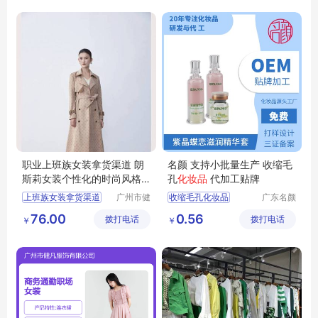
职业装正装
西服定做厂家
职业上班族女装拿货渠道 朗
名颜 支持小批量生产 收缩毛
斯莉女装个性化的时尚风格
孔
化妆品
代加工贴牌
广州服装市场
上班族女装拿货渠道
广州市健
收缩毛孔化妆品
广东名颜
凡服饰有
化妆品有
女装个性化的时尚风格
化妆品贴牌加工
76.00
0.56
拨打电话
限公司
拨打电话
限公司
￥
￥
广州服装市场
化妆品OEM
化妆品OEM贴牌
化妆品贴牌