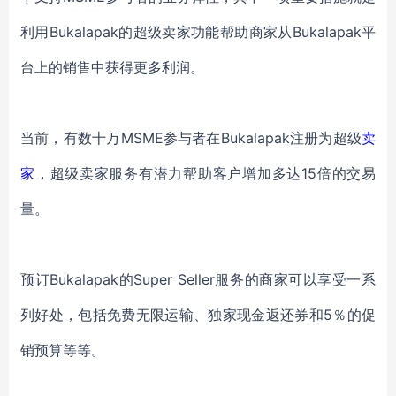
利用
Bukalapak
的超级卖家功能
帮助
商家
从
Bukalapak平
台上的销售中获得更多利润。
当前，有数十万
MSME参与者在Bukalapak注册为超级
卖
家
，
超级卖家服务有潜力帮助客户增加多达
15倍的交易
量。
预订
Bukalapak的Super Seller服务的
商家
可以享受一系
列好处，包括免费无限运输
、
独家现金返还券和
5％的促
销预算
等等。