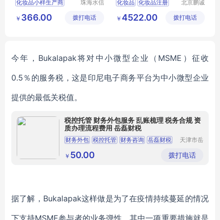
化妆品小样生产商
珠海水信
化妆品
化妆品注册
北京鹏诚
生物科技
迅捷信息
广东化妆品oem厂家
进口化妆品备案
366.00
4522.00
拨打电话
有限公司
拨打电话
咨询有限
￥
￥
化妆品生产厂址
公司
珠海化妆品oem
工厂oem护肤品
今年，
Bukalapak
将
对中小微型企业（MSME）征收
0.5％的服务税，这是印尼电子商务平台为中小
微
型企业
提供的最低关税值。
税控托管 财务外包服务 乱账梳理 税务合规 资
质办理流程费用 岳磊财税
财务外包
税控托管
财务咨询
岳磊财税
天津市岳
磊财税管
公司注册
理咨询有
50.00
拨打电话
￥
限公司
据了解，
Bukalapak
这样做是为了在
疫情
持续
蔓延
的情况
下支持
MSME参与者的业务弹性，
其中一项重要措施就是