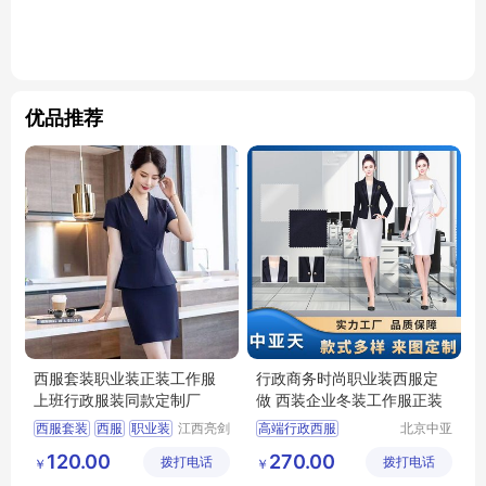
优品推荐
西服套装职业装正装工作服
行政商务时尚职业装西服定
上班行政服装同款定制厂
做 西装企业冬装工作服正装
西服套装
西服
职业装
江西亮剑
高端行政西服
北京中亚
服饰有限
天商贸有
行政服装
服装定制
行政商务女士职业套装
120.00
270.00
拨打电话
公司
拨打电话
限公司
￥
￥
商务女士职业套装