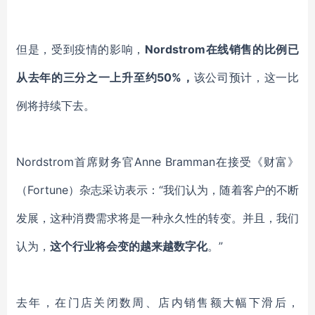
但
是，受到疫情的影响，
Nordstrom
在线销售的比例已
从去年的三分之一上升至约
50%，
该公司预计
，
这一比
例将持续下去。
Nordstrom
首席财务官
Anne Bramman
在接受
《财富》
（
Fortune
）
杂志采访
表示
：
“我们认为，随着客户的不断
发展，这
种消费需求将
是一种永久性的转变。
并且，
我们
认为，
这个行业
将
会
变的
越来越数字化
。
”
去年，在门店关闭数周、店内销售额大幅下滑后，