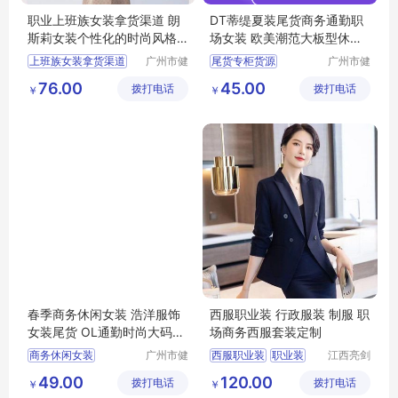
职业上班族女装拿货渠道 朗
DT蒂缇夏装尾货商务通勤职
斯莉女装个性化的时尚风格
场女装 欧美潮范大板型休闲
广州服装市场
风
上班族女装拿货渠道
广州市健
尾货专柜货源
广州市健
凡服饰有
凡服饰有
女装个性化的时尚风格
摩登时尚潮牌女装
76.00
45.00
拨打电话
限公司
拨打电话
限公司
￥
￥
广州服装市场
商务通勤职场女装
品牌女装尾货
女装
春季商务休闲女装 浩洋服饰
西服职业装 行政服装 制服 职
女装尾货 OL通勤时尚大码女
场商务西服套装定制
装货源供应
商务休闲女装
广州市健
西服职业装
职业装
江西亮剑
凡服饰有
服饰有限
浩洋服饰
大码女装
西服
行政服装
制服
49.00
120.00
拨打电话
限公司
拨打电话
公司
￥
￥