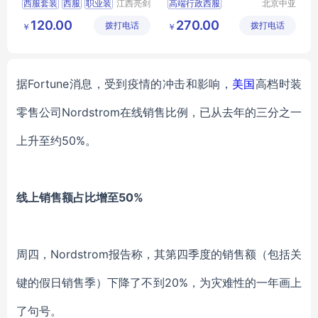
西服套装
西服
职业装
江西亮剑
高端行政西服
北京中亚
服饰有限
天商贸有
行政服装
服装定制
行政商务女士职业套装
120.00
270.00
拨打电话
公司
拨打电话
限公司
￥
￥
商务女士职业套装
职业装正装
西服定做厂家
据
F
ortune
消息，受到疫情的冲击和影响，
美国
高档时装
零售公司
Nordstrom在线销售比例
，
已从去年的三分之一
上升至约
50%。
线上销售额占比增至
50%
周四，
Nordstrom
报告称，其
第四季度的销售额
（
包括关
键的假日销售季
）
下降了不到
20%，为灾难性的一年画上
了句号。