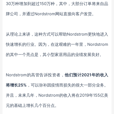
30万种增加到超过150万种，其中，大部分
订单
将来自品
牌公司，
并通过
Nordstrom
网站直接向客户发货。
从理论上
来
讲，这种方式可以帮助
Nordstrom
更快地进入
快速增长的行业。
因为，
在这艰难的一年里，
Nordstrom
的
其中
一个亮点是，其小型家居用品
的业绩发展良好
。
Nordstrom
的高管告诉投资者，
他们预计
2021年的收入
将增长25%
，
可以弥补
因疫情而损失的很大一部分业务。
并且，
未来几年，
Nordstrom
的收入
将
在
2019年155亿美
元
的
基础上增长几个百分点。