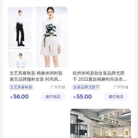
文艺风春秋装 棉麻休闲时装
杭州休闲原创女装品牌尤西
素言品牌撤柜女装 时尚风衣
子 2022夏款棉麻时尚连衣裙
连衣裙走份
广州尾货库存
文艺风春秋装
广州市健
女装品牌尤西子
广州市健
凡服饰有
凡服饰有
棉麻休闲时装
夏款棉麻时尚连衣裙
56.00
55.00
拨打电话
限公司
拨打电话
限公司
￥
￥
素言品牌撤柜女装
杭州休闲原创
时尚风衣
连衣裙