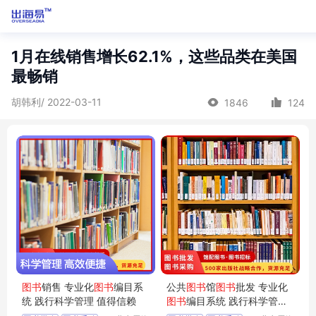
1月在线销售增长62.1%，这些品类在美国
最畅销
胡韩利/ 2022-03-11
1846
124
图书
销售 专业化
图书
编目系
公共
图书
馆
图书
批发 专业化
统 践行科学管理 值得信赖
图书
编目系统 践行科学管理
值得信赖