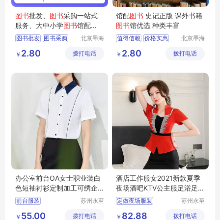
图书
批发、
图书
采购一站式
馆配
图书
史记正版 课外书籍
服务、大中小学
图书
馆配
图书
馆优选 种类丰富
书、
图书
馆投标
图书批发
图书采购
北京墨海
值得信赖
价格实惠
北京墨海
书田文化
书田文化
图书馆配
馆配图书
品质保证
2.80
2.80
拨打电话
有限公司
拨打电话
有限公司
￥
￥
办公室前台OA女士职业装白
酒店工作服女2021新款夏季
色短袖衬衫定制加工可绣企
夜场酒吧KTV公主服足浴足疗
业标志
技师服套装
前台服装
苏州永至
定做夜场服装
苏州永至
诚服饰有
诚服饰有
文员工作服装
南昌哪有做夜场的服装
55.00
82.88
拨打电话
限公司
拨打电话
限公司
￥
￥
女士白衬衫
KTV服装
小姐服装