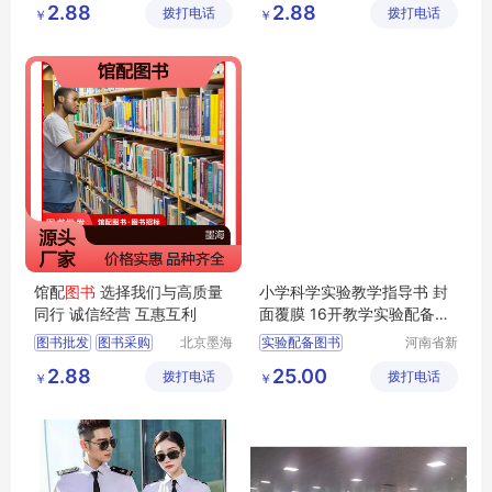
2.88
2.88
拨打电话
有限公司
拨打电话
有限公司
￥
￥
图书
图书
馆配
图书
选择我们与高质量
小学科学实验教学指导书 封
同行 诚信经营 互惠互利
面覆膜 16开教学实验配备
图
书
教学
图书
图书批发
图书采购
北京墨海
实验配备图书
河南省新
书田文化
乡市红旗
馆配图书
图书招标
小学图书
指导书图书
2.88
25.00
拨打电话
有限公司
拨打电话
区工业园
￥
￥
图书价格
科学图书
教学图书
道清路8
号