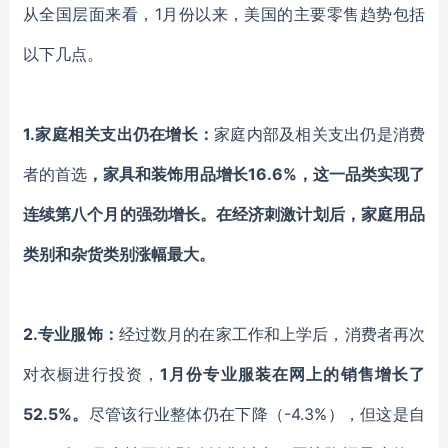
从全国层面来看，
1月份以来
，
美国
的主要零售趋势包括
以下几点。
1.
家庭
相关
支出仍在增长
：
家庭内部及
相关
支出仍是消费
者的首选
，
家具和装饰
用品增长
16.6%
，
这一品类实现了
连续第八个月
的
强劲增长。在经济刺激计划后，家庭用品
类别和杂货类别涨幅最大。
2.专业服饰
：
经过数月的在家工作和上学后
，消费者再次
对衣橱进行投资
，
1月份专业服装
在
网上
的
销售增长了
52.5%。
尽管该行业
整体
仍在下降
（
-4.3%
）
，但这是自