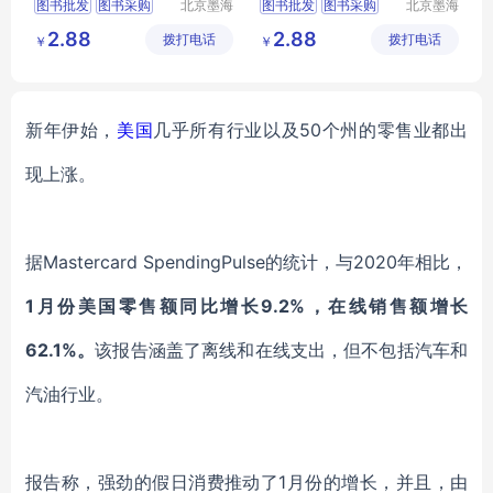
图书批发
图书采购
北京墨海
图书批发
图书采购
北京墨海
书田文化
书田文化
馆配图书
图书招标
馆配图书
图书招标
2.88
2.88
拨打电话
有限公司
拨打电话
有限公司
￥
￥
图书
图书
新年伊始，
美国
几乎所有行业
以及
50个州的零售业都出
现上涨。
据
Mastercard
SpendingPulse
的
统计，与
2020年相比，
1月份
美国零售额同比增长
9.2%，在线销售额增长
62.1%。
该报告涵盖了离线和在线支出
，
但
不包括汽车和
汽油
行业
。
报告称，强劲的假日消费推动了
1月份的增长，
并且，
由