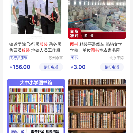
铁道学院 飞行员
服装
乘务员
图书
精装平装线装 畅销文学
售票员
服装
地铁人员工作服
学校、单位
图书
室农家书屋
飞行员服装
苏州永至
图书
北京宇涛
诚服饰有
伟业文化
售票员服装
156.00
3.00
拨打电话
限公司
拨打电话
传播有限
￥
￥
地铁人员工作服
公司
地铁人员工
铁道学院服装