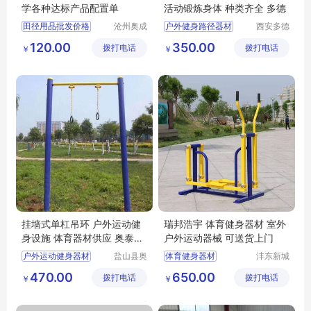
学各种达标产品配置单
活动锻炼身体 种类齐全 多德
田径用品批发价格
沧州奥成
户外健身路径器材
西安多德
体育器材
体育用品
田径用品供应厂家直销
单人公园户外健身器材
120.00
350.00
拨打电话
制造有限
拨打电话
有限公司
￥
￥
田径用品行情报价
智能小区户外健身器材
公司
田径用品供求信息
多功能健身路径器材
组合健身器材的安装
挂墙式单杠吊环 户外运动健
瑞邦浩宇 体育健身器材 室外
身设施 体育器材供应 奥泰厂
户外运动器械 可送货上门
家定制
户外运动健身器材
盐山县奥
体育健身器材
沣东新城
泰体育器
瑞邦浩宇
挂墙式单杠吊环
户外运动器械
470.00
650.00
拨打电话
材厂
拨打电话
金属制品
￥
￥
体育器材供应
经营部
公园健身器材厂家