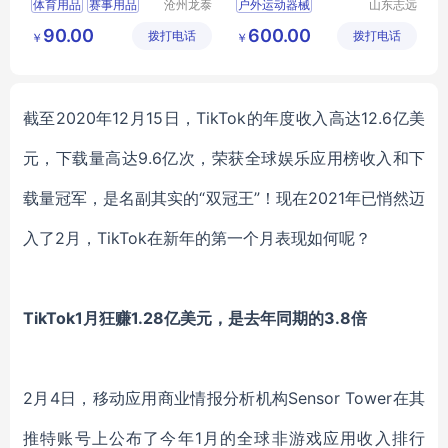
体育用品
赛事用品
沧州龙泰
户外运动器械
山东志远
体育器材
教学设备
体育垫子
比赛用品
健身器材
健身路径
90.00
600.00
拨打电话
有限公司
拨打电话
有限公司
￥
￥
垫子作用
截至
2020年12月15日，
TikTok
的年度收入高达
12.6亿美
元，下载量高达9.6亿次，荣获全球娱乐应用榜收入和下
载量冠军，是名副其实的“双冠王”！现在2021年已悄然迈
入了2月，
TikTok
在新年的第一个月表现如何呢？
TikTok
1月狂赚1.28亿美元，是去年同期的3.8倍
2月4日，移动应用商业情报分析机构
Sensor Tower
在其
推特账号上公布了今年
1月的全球非游戏应用收入排行