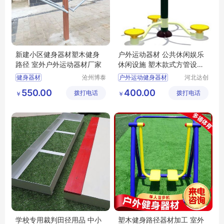
新建小区健身器材塑木健身
户外运动器材 公共休闲娱乐
路径 室外户外运动器材厂家
休闲设施 塑木款式方管设施
加工
健身器材
沧州博泰
户外运动健身器材
河北达创
体育设备
体育器材
小区健身器材
公园路径
生产厂
550.00
400.00
拨打电话
有限公司
拨打电话
有限公司
￥
￥
塑木健身路径
户外运动器材
室外运动器材
学校专用裁判田径用品 中小
塑木健身路径器材加工 室外