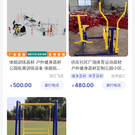
体能训练器材 户外健身器材
供应社区广场体育运动器材
公园拓展训练设备 体能拓展
户外健身器材定制公园小区
设施
健身器械
浙江飞友
健身器材
体育器材
沧州益汇
康体设备
教学设备
体育器材价格
500.00
480.00
拨打电话
有限公司
拨打电话
有限公司
￥
￥
健身器材批发
体育运动器材