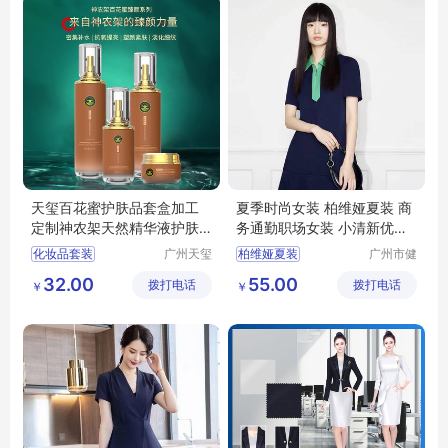
天玺百花蜜护肤品套盒加工
夏季时尚女装 柏维娅夏装 商
定制神农架天然精华液护肤
务通勤职场女装 小清新优雅
套装OEM代工
女人风格
化妆品套装
广州天玺
柏维娅夏装
广州市健
生物科技
凡服饰有
护肤品套装
商务通勤职场女装
32.00
55.00
拨打电话
有限公司
拨打电话
限公司
￥
￥
化妆品OEM
小清新优雅女人风格
化妆品套盒
连衣裙
套装
护肤品套盒