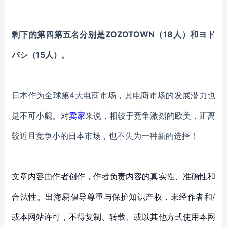
剩下的第四第五名分别是
ZOZOTOWN（18人）和ヨド
バシ（15人）。
日本作为全球第
4大电商市场，其电商市场的发展潜力也
是不可小觑。对
卖家
来说，相较于竞争激烈的欧美，距离
较近且竞争小的日本市场，也不失为一种新的选择！
文章内容由作者创作，作者负责内容的真实性、准确性和
合法性。出海易倡导尊重与保护知识产权，未经作者和/
或本网站许可，不得复制、转载、或以其他方式使用本网