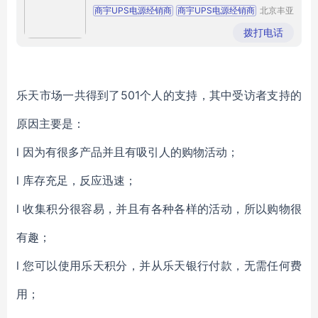
商宇UPS电源经销商
商宇UPS电源经销商
北京丰亚
伟业科技
商宇UPS电源经销商
商宇UPS电源经销商
发展有限
拨打电话
公司
商宇UPS电源经销商
乐天市场一
共得到了
501个人的支持，其中受访者支持的
原因主要是：
l
因为有很多产品并且有吸引人的购物活动；
l
库存充足，反应迅速；
l
收集积分很容易，并且有各种各样的活动，所以购物很
有趣；
l
您可以使用乐天积分，并从乐天银行付款，无需任何费
用；