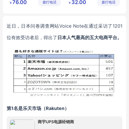
76.00
32.00
拨打电话
限公司
拨打电话
有限公司
￥
￥
广州服装市场
护肤品套装
护肤品代加工
化妆品代工
近日，日本问卷调查网站
Voice Note在通过采访了1201
位有效受访者后，得出了
日本人气最高的五大电商平台。
第
1名是乐天市场（Rakuten）
商宇UPS电源经销商