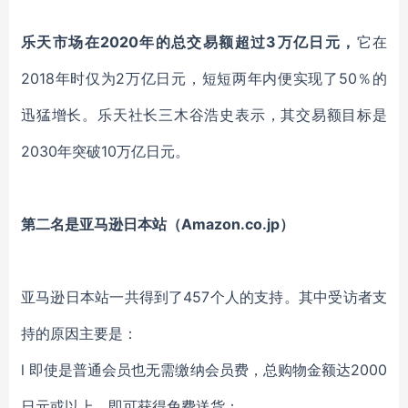
乐天市场在
2020年的总交易额超过3万亿日元，
它在
2018年
时仅为
2万亿日元，
短短
两年内
便实现了
50％
的
迅猛增长
。
乐天社长三木谷浩史表示，其交易额目标是
2030年突破10万亿日元。
第二名是亚马逊日本站（
Amazon.co.jp
）
亚马逊日本站一共得到了
457个人的支持。其中受访者支
持的原因主要是：
l
即使是普通会员也无需缴纳会员费，总购物金额达
2000
日元或以上，即可获得免费送货；