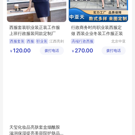
西服套装职业装正装工作服
行政商务时尚职业装西服定
上班行政服装同款定制厂
做 西装企业冬装工作服正装
西服套装
西服
职业装
江西亮剑
高端行政西服
北京中亚
服饰有限
天商贸有
行政服装
服装定制
行政商务女士职业套装
120.00
270.00
拨打电话
公司
拨打电话
限公司
￥
￥
商务女士职业套装
职业装正装
西服定做厂家
天玺化妆品亮肤套盒烟酰胺
滋润保湿提亮美容院护肤品