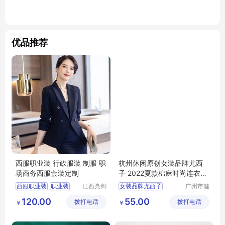
优品推荐
西服职业装 行政服装 制服 职
杭州休闲原创女装品牌尤西
场商务西服套装定制
子 2022夏款棉麻时尚连衣裙
广州尾货库存
西服职业装
职业装
江西亮剑
女装品牌尤西子
广州市健
服饰有限
凡服饰有
西服
行政服装
制服
夏款棉麻时尚连衣裙
120.00
55.00
拨打电话
公司
拨打电话
限公司
￥
￥
杭州休闲原创