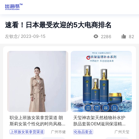
速看！日本最受欢迎的5大电商排名
左钦念/ 2023-09-15
2286
82
职业上班族女装拿货渠道 朗
天玺神农架天然植物补水护
斯莉女装个性化的时尚风格
肤品套装OEM滋润保湿精华
广州服装市场
护肤套盒代工
上班族女装拿货渠道
广州市健
化妆品套盒
广州天玺
凡服饰有
生物科技
女装个性化的时尚风格
化妆品套装