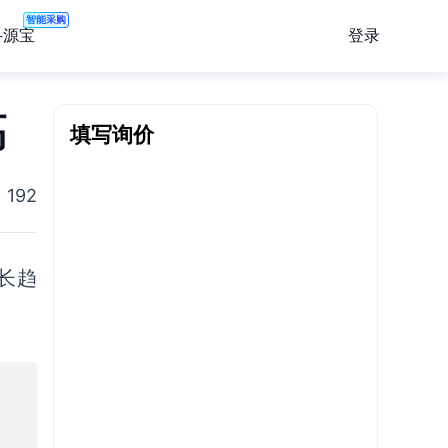
智能采购
登录
寻源宝
填写询价
高
192
长趋