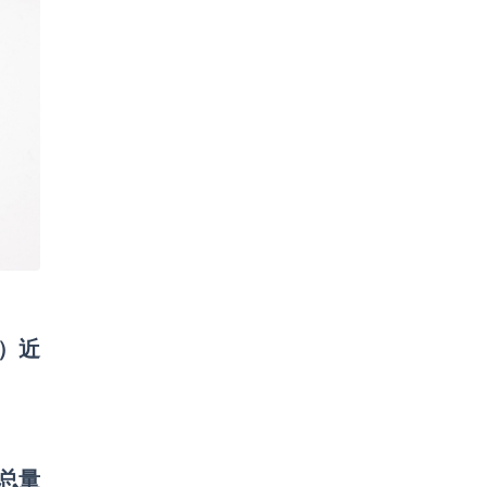
）近
总量