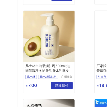
面部肌肤松驰
凡士林牛油果润肤乳500ml 滋
厂家胶
润保湿秋冬护肤品身体乳批发
善暗沉
凡士林
凡士林润肤乳
广州雅颂
红血丝
化妆品制
凡士林身体乳
精华乳
造有限公
7.00
18.
牛油果身体乳
获取底价
胶原蛋
￥
￥
司
秋冬身体乳
广州化