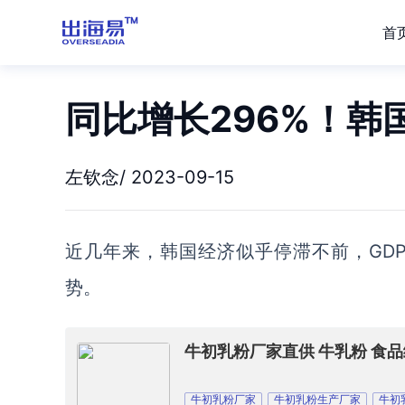
首
同比增长296%！
左钦念/ 2023-09-15
近
几
年来，韩国经济似乎停滞不前，
GD
势。
牛初乳粉厂家直供 牛乳粉 食
牛初乳粉厂家
牛初乳粉生产厂家
牛初