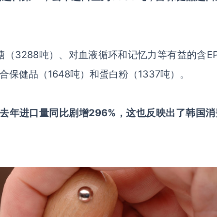
糖（
3288吨）、对血液循环和记忆力等有益的含E
合保健品（1648吨）和蛋白粉（1337吨）。
去年进口量同比剧增296%，
这也
反映出
了韩国
消