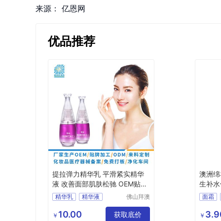
来源：
亿恩网
优品推荐
提拉弹力精华乳 平滑紧实精华
澳洲绵
液 改善面部肌肤松驰 OEM贴牌
生补水
加工
精华乳
精华液
佛山拜澳
面霜
生物科技
提拉弹力精华乳
润肤膏
有限公司
10.00
3.9
平滑紧实精华液
获取底价
身体乳
￥
￥