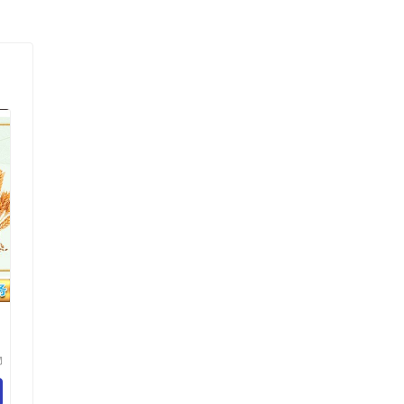
物
究
）
司