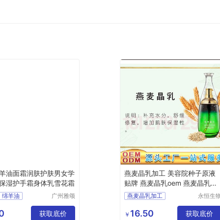
羊油面霜润肤护肤男女学
燕麦晶乳加工 美容院种子原液
保湿护手霜身体乳雪花霜
贴牌 燕麦晶乳oem 燕麦晶乳生
产厂家
绵羊油
广州雅颂
燕麦晶乳加工
永恒生
化妆品制
科技研
保湿霜
美容院种子原液贴牌
造有限公
（广州
0
16.50
获取底价
燕麦晶乳oem
获取底价
￥
司
有限公