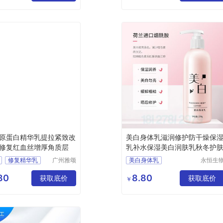
燕麦晶乳生产厂家
化妆品加工厂
原蛋白精华乳提拉紧致改
美白身体乳滋润修护防干燥保
修复红血丝增厚角质层
乳补水保湿美白润肤乳秋冬护
修复精华乳
广州雅颂
美白身体乳
永恒生
化妆品制
科技研
OEM
美白身体乳批发
造有限公
（广州
80
8.80
白精华乳
获取底价
美白身体乳加工
获取底价
￥
司
有限公
妆品厂家
美白身体乳OEM
化妆品加工