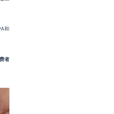
PA和
费者