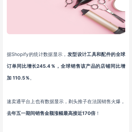
据
Shopify的统计数据显示，
发型设计工具和配件的全球
订单同比增长
245.4％，全球销售该产品的店铺同比增
加 110.5％
。
速卖通
平台上也有
数据显示，剃头推子
在
法国销售火爆，
去年
五一期间销售金额涨幅最高接近
170倍
！