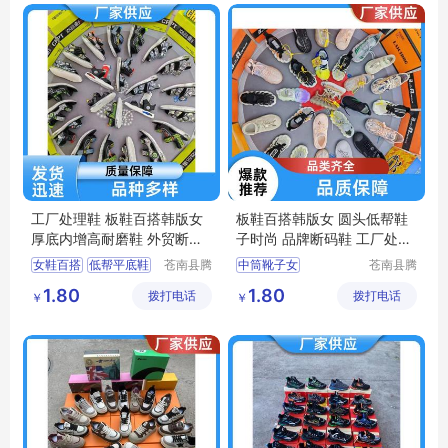
工厂处理鞋 板鞋百搭韩版女
板鞋百搭韩版女 圆头低帮鞋
厚底内增高耐磨鞋 外贸断码
子时尚 品牌断码鞋 工厂处理
鞋
鞋
女鞋百搭
低帮平底鞋
苍南县腾
中筒靴子女
苍南县腾
誊电子商
誊电子商
板鞋百搭
小白鞋女
女鞋百搭休闲
1.80
1.80
拨打电话
务商行
拨打电话
务商行
￥
￥
小白鞋时尚百搭
小白鞋女
小白鞋时尚百搭
跑步鞋男轻便