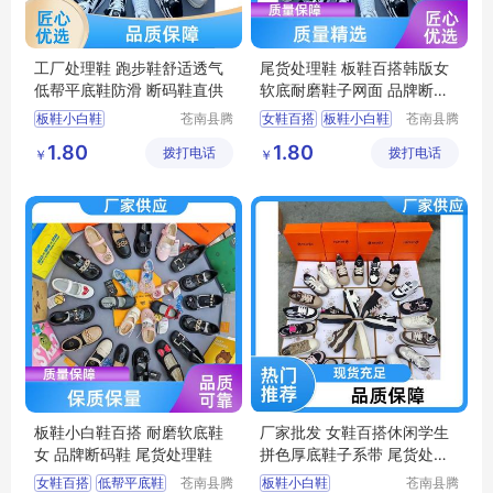
工厂处理鞋 跑步鞋舒适透气
尾货处理鞋 板鞋百搭韩版女
低帮平底鞋防滑 断码鞋直供
软底耐磨鞋子网面 品牌断码
鞋
板鞋小白鞋
苍南县腾
女鞋百搭
板鞋小白鞋
苍南县腾
誊电子商
誊电子商
中筒靴子女
板鞋百搭
女鞋百搭休闲
1.80
1.80
拨打电话
务商行
拨打电话
务商行
￥
￥
小白鞋女
小白鞋女
运动鞋男
小白鞋时尚百搭
板鞋小白鞋百搭 耐磨软底鞋
厂家批发 女鞋百搭休闲学生
女 品牌断码鞋 尾货处理鞋
拼色厚底鞋子系带 尾货处理
鞋
女鞋百搭
低帮平底鞋
苍南县腾
板鞋小白鞋
苍南县腾