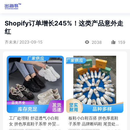
Shopify订单增长245%！这类产品意外走
红
齐未来/ 2023-09-15
2038
159
工厂处理鞋 舒适透气小白鞋
板鞋小白鞋百搭 拼色厚底鞋
女 拼色厚底鞋子系带 外贸断
子系带 品牌断码鞋 尾货处理
码鞋
鞋