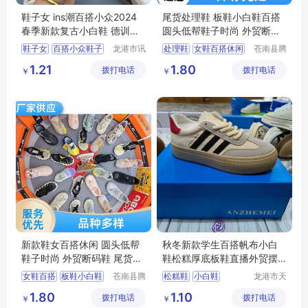
鞋子女 ins潮百搭小众2024
尾货处理鞋 板鞋小白鞋百搭
春季新款复古小白鞋 德训板
圆头低帮鞋子时尚 外贸断码
鞋
鞋
鞋子女
百搭小众鞋子
龙港市讯
处理鞋
女鞋百搭休闲
苍南县腾
德鞋厂
誊电子商
春季新款小白鞋
小白鞋女
1.21
1.80
拨打电话
（个体工
拨打电话
务商行
￥
￥
复古小白鞋
德训板鞋
小白鞋时尚百搭
商户）
跑步鞋男轻便
新款鞋女百搭休闲 圆头低帮
秋冬新款学生百搭帆布小白
鞋子时尚 外贸断码鞋 尾货处
鞋松糕厚底板鞋直播外贸摆
理鞋
地摊休闲女鞋
女鞋百搭
板鞋小白鞋
苍南县腾
松糕鞋
小白鞋
龙港市天
誊电子商
足鞋厂
中筒靴子女
运动鞋男
1.80
1.10
拨打电话
务商行
拨打电话
￥
￥
小白鞋时尚百搭