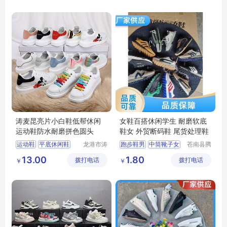
涛麦昆亮片小白鞋低帮休闲
女鞋百搭休闲学生 耐磨软底
运动鞋防水耐磨拼色圆头
鞋女 外贸断码鞋 尾货处理鞋
运动鞋
平底休闲鞋
龙港市涛
跑步鞋男
中筒靴子女
苍南县腾
哥鞋厂
誊电子商
情侣麦昆
小白鞋
断码鞋
小白鞋女
13.00
1.80
拨打电话
拨打电话
务商行
￥
￥
小白鞋时尚百搭