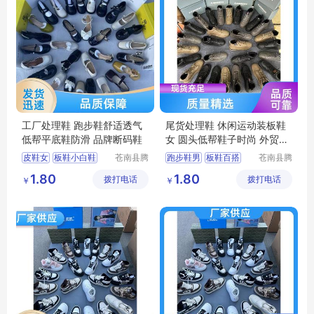
工厂处理鞋 跑步鞋舒适透气
尾货处理鞋 休闲运动装板鞋
低帮平底鞋防滑 品牌断码鞋
女 圆头低帮鞋子时尚 外贸断
码鞋
皮鞋女
板鞋小白鞋
苍南县腾
跑步鞋男
板鞋百搭
苍南县腾
誊电子商
誊电子商
小白鞋女
运动鞋男
女鞋百搭休闲
1.80
1.80
拨打电话
务商行
拨打电话
务商行
￥
￥
小白鞋时尚百搭
运动鞋男
小白鞋时尚百搭