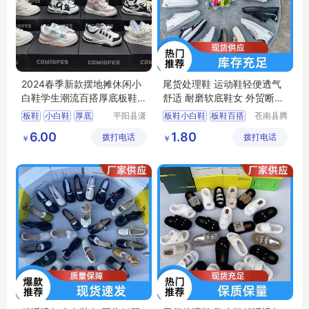
2024春季新款摆地摊休闲小
尾货处理鞋 运动鞋轻便透气
白鞋学生潮流百搭厚底板鞋
舒适 耐磨软底鞋女 外贸断码
赶集女鞋货源
鞋
板鞋
小白鞋
厚底
平阳县潇
板鞋小白鞋
板鞋百搭
苍南县腾
茗电子商
誊电子商
潮流百搭
摆地摊
女鞋百搭休闲
6.00
1.80
拨打电话
务商行
拨打电话
务商行
￥
￥
运动鞋男
小白鞋时尚百搭