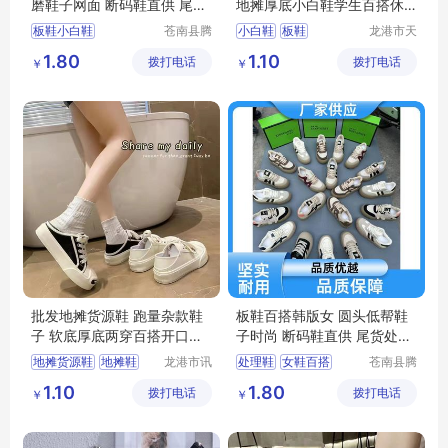
磨鞋子网面 断码鞋直供 尾货
地摊厚底小白鞋学生百搭休
处理鞋
闲鞋断码鞋子
板鞋小白鞋
苍南县腾
小白鞋
板鞋
龙港市天
誊电子商
足鞋厂
中筒靴子女
板鞋百搭
1.80
1.10
拨打电话
务商行
拨打电话
￥
￥
小白鞋女
小白鞋时尚百搭
批发地摊货源鞋 跑量杂款鞋
板鞋百搭韩版女 圆头低帮鞋
子 软底厚底两穿百搭开口笑
子时尚 断码鞋直供 尾货处理
休闲板鞋
鞋
地摊货源鞋
地摊鞋
龙港市讯
处理鞋
女鞋百搭
苍南县腾
德鞋厂
誊电子商
跑量杂款鞋子
杂款鞋
板鞋小白鞋
断码鞋
1.10
1.80
拨打电话
（个体工
拨打电话
务商行
￥
￥
百搭板鞋
小白鞋时尚百搭
商户）