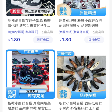
地摊跑量库存鞋子货源 板鞋
尾货处理鞋 板鞋小白鞋百搭
情侣鞋 透气百搭简约学生小
耐磨软底鞋女 品牌断码鞋
白鞋
地摊跑量鞋
库存鞋子
苍南县腾
女鞋百搭
新款休闲鞋
苍南县腾
誊电子商
誊电子商
板鞋
情侣鞋
中筒靴子女
小白鞋女
1.80
1.80
拨打电话
务商行
拨打电话
务商行
￥
￥
学生小白鞋
跑步鞋男轻便
板鞋小白鞋百搭 厚底内增高
板鞋小白鞋百搭 圆头低帮鞋
耐磨鞋 品牌断码鞋 尾货处理
子时尚 外贸断码鞋 工厂处理