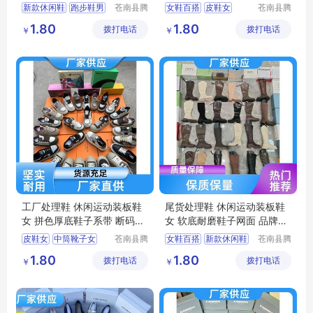
鞋
鞋
新款休闲鞋
跑步鞋男
苍南县腾
女鞋百搭
皮鞋女
苍南县腾
誊电子商
誊电子商
运动鞋男
中筒靴子女
1.80
1.80
拨打电话
务商行
拨打电话
务商行
￥
￥
小白鞋时尚百搭
女鞋百搭休闲
跑步鞋男轻便
小白鞋女
工厂处理鞋 休闲运动装板鞋
尾货处理鞋 休闲运动装板鞋
女 拼色厚底鞋子系带 断码鞋
女 软底耐磨鞋子网面 品牌断
直供
码鞋
皮鞋女
中筒靴子女
苍南县腾
女鞋百搭
新款休闲鞋
苍南县腾
誊电子商
誊电子商
板鞋百搭
小白鞋女
跑步鞋男
小白鞋女
1.80
1.80
拨打电话
务商行
拨打电话
务商行
￥
￥
小白鞋时尚百搭
小白鞋时尚百搭