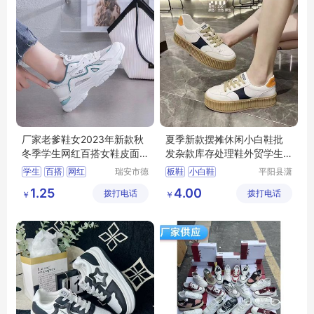
厂家老爹鞋女2023年新款秋
夏季新款摆摊休闲小白鞋批
冬季学生网红百搭女鞋皮面
发杂款库存处理鞋外贸学生
运动小白鞋潮
百搭透气板鞋
学生
百搭
网红
瑞安市德
板鞋
小白鞋
平阳县潇
硕鞋行
茗电子商
小白鞋
皮面
1.25
4.00
拨打电话
拨打电话
务商行
￥
￥