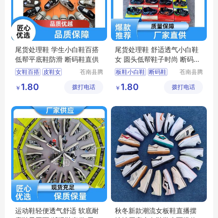
尾货处理鞋 学生小白鞋百搭
尾货处理鞋 舒适透气小白鞋
低帮平底鞋防滑 断码鞋直供
女 圆头低帮鞋子时尚 断码鞋
直供
女鞋百搭
皮鞋女
苍南县腾
板鞋小白鞋
断码鞋
苍南县腾
誊电子商
誊电子商
断码鞋
小白鞋女
1.80
1.80
拨打电话
务商行
拨打电话
务商行
￥
￥
小白鞋时尚百搭
小白鞋时尚百搭
跑步鞋男轻便
跑步鞋男轻便
运动鞋轻便透气舒适 软底耐
秋冬新款潮流女板鞋直播摆