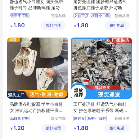
舒适透气小白鞋女 圆头低帮
尾货处理鞋 跑步鞋舒适透气
鞋子时尚 品牌断码鞋 尾货处
拼色厚底鞋子系带 外贸断码
理鞋
鞋
低帮平底鞋
苍南县腾
女鞋百搭
板鞋小白鞋
苍南县腾
誊电子商
誊电子商
新款休闲鞋
断码鞋
运动鞋男
1.80
1.80
拨打电话
务商行
拨打电话
务商行
￥
￥
板鞋小白鞋
小白鞋时尚百搭
小白鞋时尚百搭
跑步鞋男轻便
品牌库存鞋货源 学生小白鞋
工厂处理鞋 舒适透气小白鞋
女 潮流运动百搭板鞋平底休
女 拼色厚底鞋子系带 断码鞋
闲
直供
品牌库存鞋
瑞安市郑
皮鞋女
板鞋小白鞋
苍南县腾
南鞋商行
誊电子商
库存鞋货源
小白鞋女
断码鞋
女鞋百搭休闲
1.20
1.80
拨打电话
（个体工
拨打电话
务商行
￥
￥
百搭板鞋
平底休闲鞋
小白鞋时尚百搭
商户）