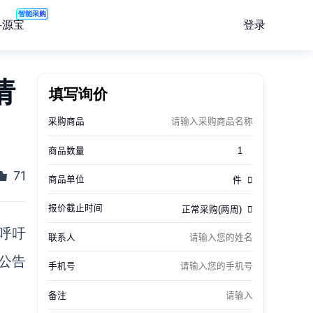
智能采购
登录
寻源宝
请
填写询价
71
呼吁
其公告