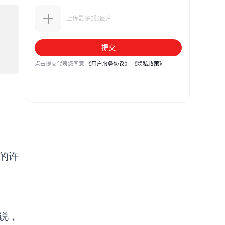
的许
说，