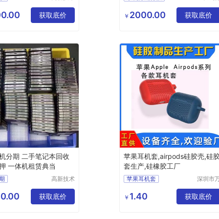
产业开发
马科技
区良驹电
限公司
0.00
2000.00
获取底价
获取底价
￥
子经营部
机分期 二手笔记本回收
苹果耳机套,airpods硅胶壳,硅
押 一体机租赁典当
套生产,硅橡胶工厂
期
高新技术
苹果耳机套
深圳市
产业开发
源丰科
airpods硅胶套
区良驹电
有限公
0.00
1.40
获取底价
新款硅胶套
获取底价
￥
子经营部
硅胶套生产
硅胶套开模