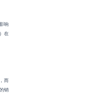
影响
D）在
，而
录的销