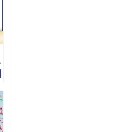
套
伟
技
司