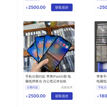
马科技有
限公司
2500.00
250
获取底价
￥
￥
手机分期付款 苹果iPad分期 电
苹果手
脑抵押典当 办公笔记本短租
电脑抵
分期付款
高新技术
手机分
产业开发
区良驹电
2500.00
180
获取底价
￥
￥
子经营部