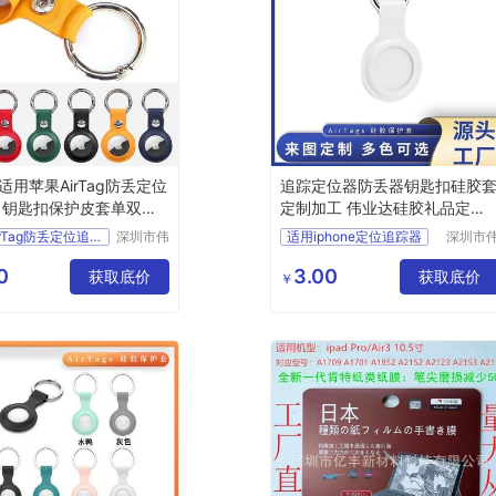
适用苹果AirTag防丢定位
追踪定位器防丢器钥匙扣硅胶
 钥匙扣保护皮套单双孔
定制加工 伟业达硅胶礼品定制
加工厂
苹果AirTag防丢定位追踪器
深圳市伟
适用iphone定位追踪器
深圳市
业达科技
业达科
钥匙扣保护皮套单双孔长款
防丢长短挂扣苹果airtags液态硅胶保护套
有限公司
有限公
0
3.00
器硅胶保护套
获取底价
获取底价
定制加工适用苹果airtag硅胶套
￥
适用苹果airtag金属磁吸防丢定位追踪器
伟业达硅胶礼品定制加工厂
亚马逊跨境批发
追踪定位器防丢器钥匙扣硅胶套定制加工