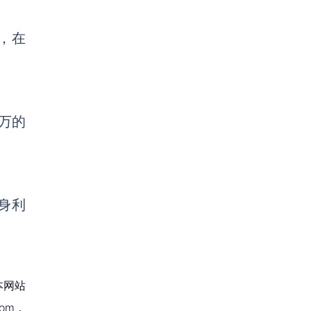
，在
0万的
身利
本网站
om，