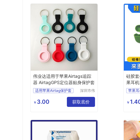
伟业达适用于苹果Airtags追踪
硅胶套生
器 AirtagGPS定位器贴身保护套
果耳机
适用苹果Airtag保护套
深圳市伟
苹果耳
业达科技
苹果airtags防丢器软壳
Airpo
有限公司
3.00
1.4
追踪器硅胶挂钩
获取底价
硅胶套
￥
￥
适用于苹果Airtags追踪器
苹果三
AirtagGPS定位器贴身真皮保护套