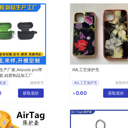
产厂家,Airpods pro苹
IML工艺保护壳
套,硅胶制品加工厂
机套
深圳市万
IML工艺保护壳
东莞市
源丰科技
科创展
dspro胶套
苹果手机保护壳
有限公司
胶电子
0
0.60
生产
获取底价
苹果手机个性保护壳
获取底价
￥
限公司
代耳机套