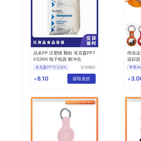
品名PP 注塑级 颗粒 埃克森PP7
伟业达
032KN 电子电器 耐冲击
追踪器
长款
埃克森PP7032KN
苏州顺旺
嘉国际贸
易有限公
8.10
3.0
获取底价
追踪神
￥
￥
司
保护套