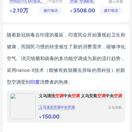
空间站COLMO新风空调
宁波芯华
空调
空调柜机
颍上卓越
科教设备
电子商务
落地空调
节能空调
2.10万
3508.00
拨打电话
有限公司
拨打电话
有限公司
￥
￥
随着新冠病毒在印度的蔓延，印度民众开始重视起卫生和
健康，而国民习惯的转变催生了新的消费需求，能够净化
空气、消灭细菌和病毒的多功能空调成为新的流行趋势，
采用
nanoe X技术
（
能够有效除菌去异味的黑科技
）
的新
型空调受到
印度
消费者的热捧。
义乌清洗
空调
中央
空调
义乌安装
空调
中央
空调
义乌清洗空调中央空调
义乌市欧
尚家政服
义乌安装空调中央空调
义乌中央空调维保
务有限公
150.00
￥
司
义乌安装中央空调上门
义乌维修中央空调清洗