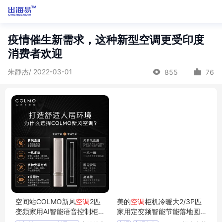
疫情催生新需求，这种新型空调更受印度
消费者欢迎
朱静杰/ 2022-03-01
855
76
空间站COLMO新风
空调
2匹
美的
空调
柜机冷暖大2/3P匹
变频家用AI智能语音控制柜挂
家用定变频智能节能落地圆
两用
柱式立式客厅