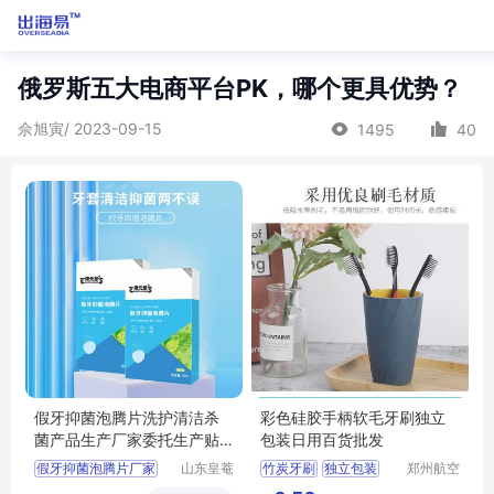
俄罗斯五大电商平台PK，哪个更具优势？
佘旭寅/ 2023-09-15
1495
40
假牙抑菌泡腾片洗护清洁杀
彩色硅胶手柄软毛牙刷独立
菌产品生产厂家委托生产贴
包装日用百货批发
牌定制皇菴堂
假牙抑菌泡腾片厂家
山东皇菴
竹炭牙刷
独立包装
郑州航空
堂药业有
港区芙乐
委托生产假牙抑菌泡腾片
两元店日用百货