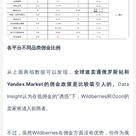
各平台不同品类佣金比例
从上面两组数据可以发现，
全球速卖通俄罗斯站和
Yandex.Market的佣金政策是比较吸引人的。
Data
Insight认为在低佣金的“诱惑”下，Wildberries和Ozon的
卖家将涌入前两者。
不过，虽然Wildberries在佣金方面没有优势，但作为俄