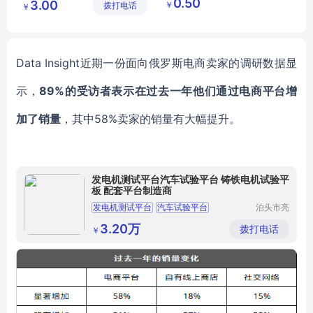
0.50
3.00
￥
拨打电话
限公司
鑫日用百
￥
洗护清洁杀菌产品生产厂家
牙刷软毛批发
货店
Data Insight
近期一份面向俄罗斯电商卖家的调研数据显
示，
89%的受访者表示在过去一年他们通过电商平台增
加了销量
，其中58%卖家的销量有大幅提升。
发电机测试平台汽车试验平台 铸铁电机试验平
板 配套平台制造商
发电机测试平台
汽车试验平台
泊头市亮
健机械设
电机试验平台
铸铁试验平台
备制造有
3.20万
拨打电话
￥
限公司