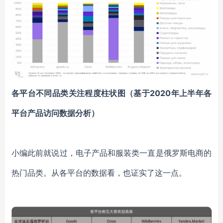
各平台不同品类关注程度柱状图（基于2020年上半年各
平台产品访问数据分析）
小编此前就说过，电子产品和服装类一直是俄罗斯电商的
热门品类。从各平台的数据看，也证实了这一点。