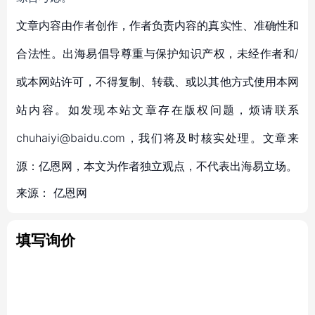
文章内容由作者创作，作者负责内容的真实性、准确性和
合法性。出海易倡导尊重与保护知识产权，未经作者和/
或本网站许可，不得复制、转载、或以其他方式使用本网
站内容。如发现本站文章存在版权问题，烦请联系
chuhaiyi@baidu.com，我们将及时核实处理。文章来
源：亿恩网，本文为作者独立观点，不代表出海易立场。
来源：
亿恩网
填写询价