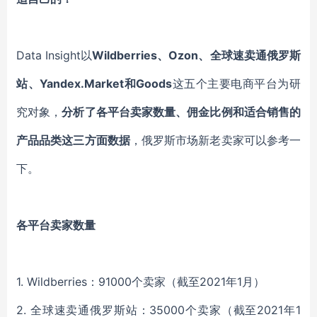
Data Insight
以
Wildberries、Ozon、全球速卖通俄罗斯
站、Yandex.Market和Goods
这五个主要电商平台为研
究对象，
分析了各平台卖家数量、佣金比例和适合销售的
产品品类这三方面数据
，俄罗斯市场新老卖家可以参考一
下。
各平台卖家数量
1. Wildberries
：91000个卖家（截至2021年1月）
2.
全球速卖通俄罗斯站：35000个卖家（截至2021年1