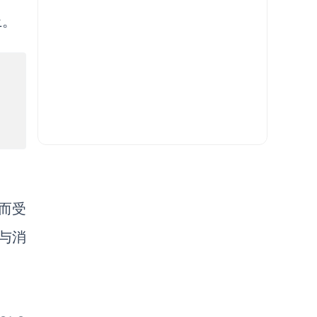
上。
，而受
与消