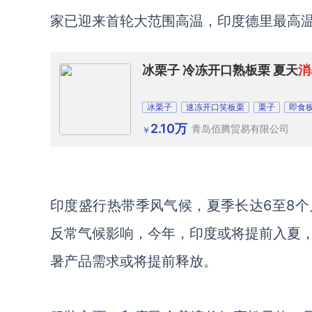
家已迎来首轮大范围高温，印度德里最高
冰栗子 冷冻开口熟板栗 夏天
消
冰栗子
速冻开口笑板栗
栗子
即食
2.10万
青岛佰腾贸易有限公司
￥
印度盛行热带季风气候，夏季长达
6至8
反常气候影响，今年，印度或将提前入夏
暑产品需求或将提前释放。