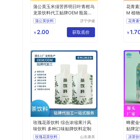
蒲公英玉米须苦荞明日叶青柑乌
花青素
龙茶饮料代工贴牌OEM 瓶装罐
M 植
装定制
工
蒲公英饮料
济宁伊健
花青素
源生物医
玉米须饮料
沙棘饮
药有限公
2.00
1.7
苦荞明日叶饮料
获取底价
饮料代
￥
￥
司
乌龙茶饮料
饮料代工
玫瑰花茶饮料 综合浓缩果汁风
蜂蜜金
味饮料 多种口味贴牌饮料定制
贴牌定
品代加
玫瑰花茶饮料
山东康美
凉茶饮