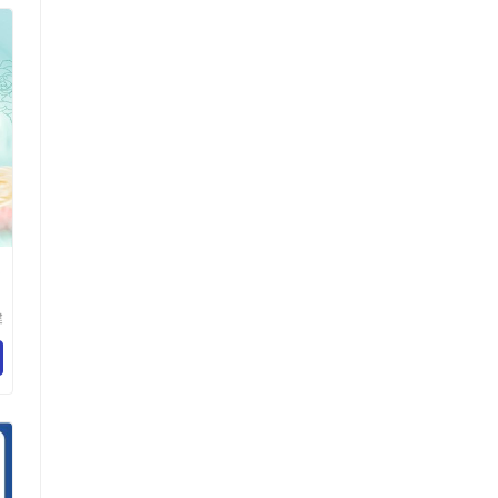
定
健
医
公