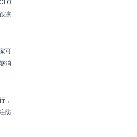
OLO
跟凉
家可
够消
行，
注防