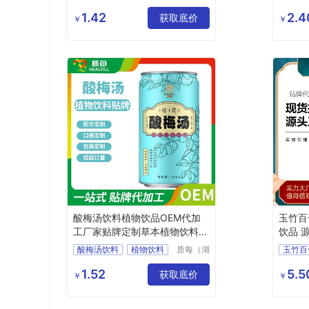
药业有限
风味茶饮料
薄荷茶
公司
1.42
2.4
浓缩茶饮料
获取底价
饮料代
￥
￥
饮料代加工
蜜桃乌龙茶
酸梅汤饮料植物饮品OEM代加
玉竹百
工厂家贴牌定制草本植物饮料代
饮品 
工
酸梅汤饮料
植物饮料
质每（湖
玉竹百
北）健康
开胃饮料
易拉罐
科技有限
1.52
5.5
获取底价
￥
￥
公司
灌装饮