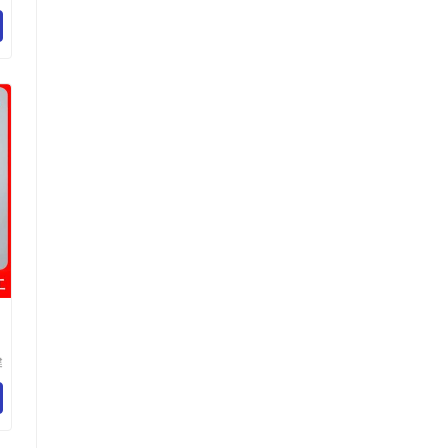
医
公
健
医
公