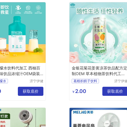
檬水饮料代加工 西柚百
金银花菊花姜黄凉茶饮品配方
味饮品浓缩汁OEM袋装
制OEM 草本植物茶饮料代工贴
牌
檬水
济宁伊健
葛根枳椇子饮料
济宁伊
源生物医
源生物
料代加工
姜黄凉茶饮品
药有限公
药有限
0
2.00
饮料
获取底价
茶饮料代工贴牌
获取底价
￥
司
司
加工
植物饮料
祛火饮料
汁饮料