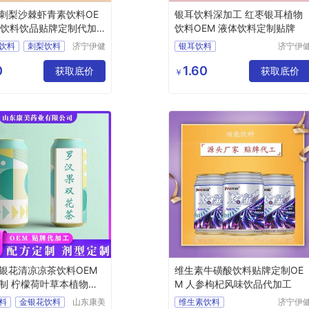
刺梨沙棘虾青素饮料OE
银耳饮料深加工 红枣银耳植物
物饮料饮品贴牌定制代加
饮料OEM 液体饮料定制贴牌
饮料
刺梨饮料
济宁伊健
银耳饮料
济宁伊
源生物医
源生物
料
虾青素饮料
红枣银耳饮料
药有限公
药有限
0
1.60
加工
获取底价
植物饮料加工厂
获取底价
￥
司
司
液体饮料代加工厂家
济宁伊健源
银花清凉凉茶饮料OEM
维生素牛磺酸饮料贴牌定制OE
制 柠檬荷叶草本植物饮
M 人参枸杞风味饮品代加工
工
料
金银花饮料
山东康美
维生素饮料
济宁伊