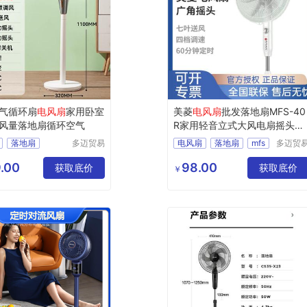
气循环扇
电风扇
家用卧室
美菱
电风扇
批发落地扇MFS-40
风量落地扇循环空气
R家用轻音立式大风电扇摇头节
能
落地扇
多迈贸易
电风扇
落地扇
mfs
多迈贸
（苏州）
（苏州
40r
有限公司
有限公
.00
98.00
获取底价
获取底价
￥