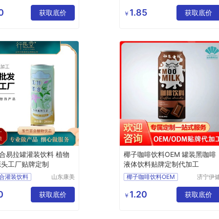
药业有限
源生物
饮料
植物饮料
牛磺酸饮料
人参饮料
公司
药有限
0
1.85
加工
获取底价
枸杞饮料
饮品代加工
获取底价
￥
司
合易拉罐灌装饮料 植物
椰子咖啡饮料OEM 罐装黑咖啡
源头工厂贴牌定制
液体饮料贴牌定制代加工
合灌装饮料
山东康美
椰子咖啡饮料OEM
济宁伊
药业有限
源生物
灌装饮料
黑咖啡液体饮料
公司
药有限
0
1.20
获取底价
植物饮品灌装饮料加工定制
壳寡糖排油咖啡
获取底价
￥
司
料贴牌定制
咖啡液态饮料
即饮咖啡