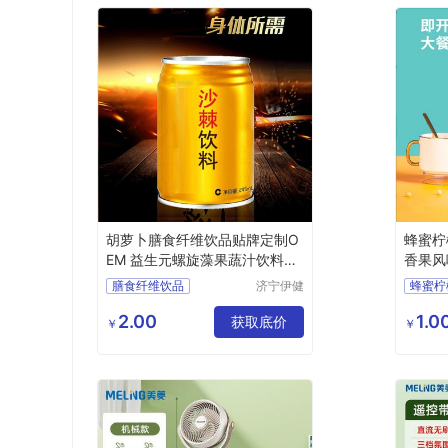
胡萝卜膳食纤维饮品贴牌定制O
蜂蜜柠
EM 益生元螺旋藻果蔬汁饮料代
香果风
加工厂
定制
膳食纤维饮品
济宁伊健
蜂蜜柠
源生物医
胡萝卜饮料
瓶盖饮
药有限公
2.00
1.0
螺旋藻饮料
获取底价
百香果
￥
￥
司
果蔬汁饮料
饮料代
饮料代加工厂
浓缩果