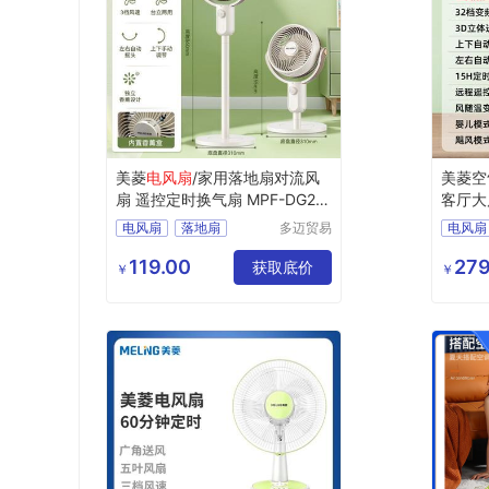
美菱
电风扇
/家用落地扇对流风
美菱空
扇 遥控定时换气扇 MPF-DG25
客厅大
10
电风扇
落地扇
多迈贸易
电风扇
（苏州）
换气扇
mpf
有限公司
119.00
279
dg2510
获取底价
￥
￥