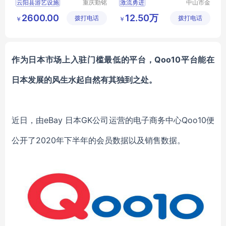
云阳县游艺设施
重庆勤铭
激流勇进
中山市金
市政设施
信游乐设
小型游艺设施
儿童游艺设施
2600.00
12.50万
拨打电话
有限公司
拨打电话
备有限公
￥
￥
别墅游艺设施
司
作为日本市场上入驻门槛最低的平台，
Qoo10
平台能在
日本发展的风生水起自然有其独到之处。
近日，由
eBay 日本GK公司运营的电子商务
中心
Qoo10
便
公开了
2020年
下半年
的会员
数据以及销售数据
。