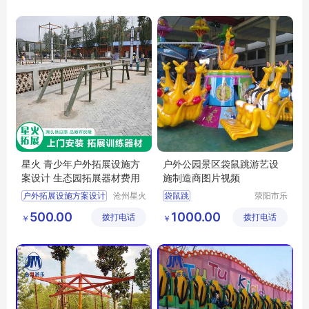
司
星火 青少年户外拓展设施方
户外公园景区袋鼠跳游艺设
案设计 生态园拓展器材费用
施制造商图片视频
户外拓展设施方案设计
沧州星火
袋鼠跳
荥阳市乐
拓展器械
旅游乐设
生态园拓展器材费用
袋鼠跳游艺设施
500.00
1000.00
拨打电话
有限公司
拨打电话
备厂
￥
￥
团建娱乐项目
袋鼠跳制造商
健身休闲设施
袋鼠跳图片
小区健身器械
袋鼠跳视频