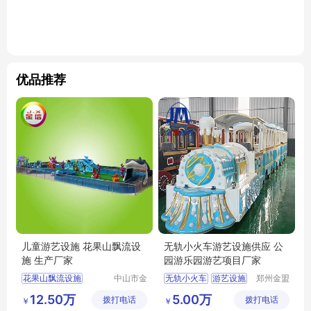
优品推荐
儿童游艺设施 花果山飘流设
无轨小火车游艺设施供应 公
施 生产厂家
园游乐园游艺项目厂家
花果山飘流设施
中山市金
无轨小火车
游艺设施
郑州金盟
信游乐设
游乐设备
儿童游艺设施
12.50万
5.00万
拨打电话
备有限公
拨打电话
有限公司
￥
￥