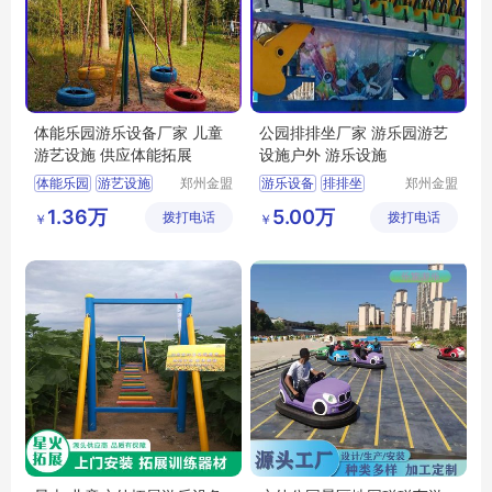
体能乐园游乐设备厂家 儿童
公园排排坐厂家 游乐园游艺
游艺设施 供应体能拓展
设施户外 游乐设施
体能乐园
游艺设施
郑州金盟
游乐设备
排排坐
郑州金盟
游乐设备
游乐设备
体能拓展
1.36万
5.00万
拨打电话
有限公司
拨打电话
有限公司
￥
￥