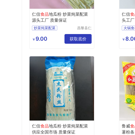
仁信
食品
地瓜粉 炒菜炖菜配菜
仁信
食
源头工厂 质量保证
头工厂
炒菜炖菜配菜
昌黎县仁
火锅食
信食品有
限公司
9.00
8.0
获取底价
￥
￥
仁信
食品
地瓜粉 炒菜炖菜配菜
鲁威
食
供应全国市场 质量保证
薯粉条