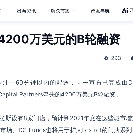
页
出海资讯
解决方案
跨境导航
t完成4200万美元的B轮融资
293
ket专注于60分钟
以内
的配送，周一宣布已完成由
D
am Capital Partners牵头的4200万美元B轮融资。
和达拉斯设有8家门店，预计到2021年底在这些城市
。DC Funds也将用于扩大Foxtrot的门店系