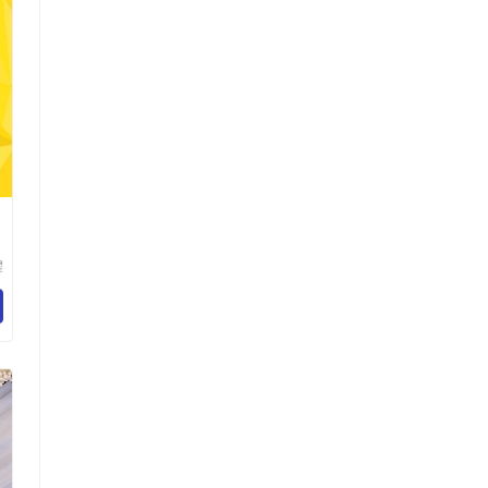
耀
技
司