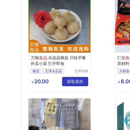
万顺
食品
水晶蒜糖蒜 川味早餐
仁信
食
外卖小菜 打开即食
原材料
糖蒜
天津水晶蒜
天津市静
火锅食
海区万顺
外卖小菜
天津小菜
食品有限
20.00
8.0
获取底价
￥
￥
公司