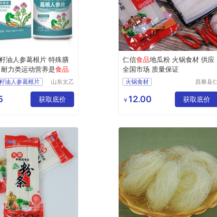
籽油人参葛根片 特殊膳
仁信
食品
地瓜粉 火锅食材 供应
耐力类运动营养是
食品
全国市场 质量保证
籽油人参葛根片
山东太乙
火锅食材
昌黎县
药业有限
信食品
食食品
公司
限公司
5
12.00
运动营养是食品
获取底价
获取底价
￥