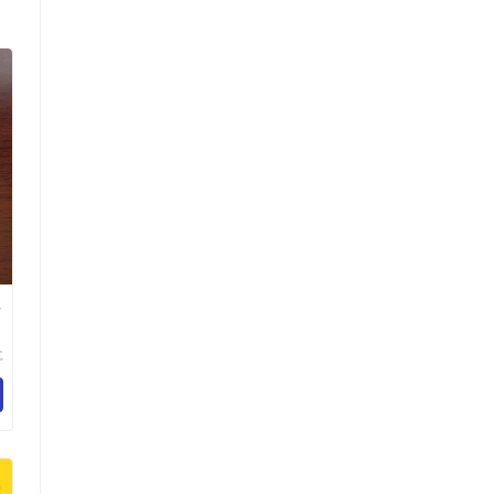
批
仁
有