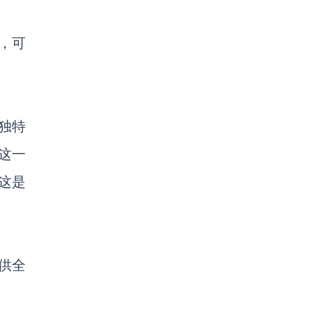
能，可
独特
这一
这是
提供全