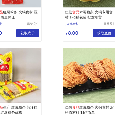
品
红薯粉条 火锅食材 源
仁信
食品
木薯粉条 火锅专用食
 质量保证
材 1kg精包装 批发现货
材
昌黎县仁
火锅食材
昌黎县
信食品有
信食品
限公司
限公司
0
8.00
获取底价
获取底价
￥
品
生产 红薯粉条 菏泽红
仁信
食品
红薯粉条 火锅食材 淀
 红薯粉条价格
粉原材料 制作简单