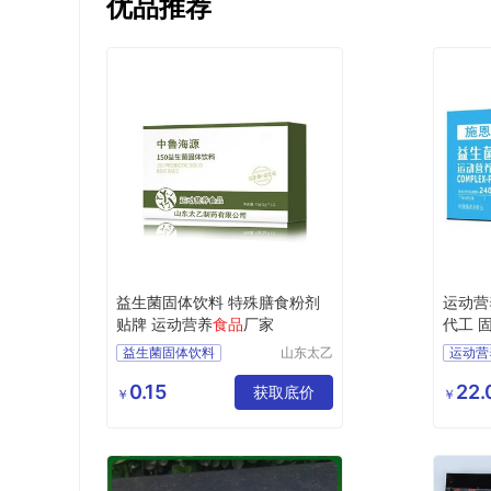
优品推荐
益生菌固体饮料 特殊膳食粉剂
运动营
贴牌 运动营养
食品
厂家
代工 
品
益生菌固体饮料
山东太乙
运动营
药业有限
特殊膳食粉剂
益生菌
公司
0.15
22.
运动营养食品厂家
获取底价
特殊膳
￥
￥