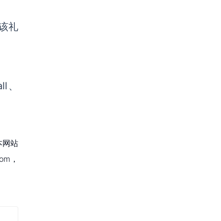
，该礼
ll
、
本网站
om，