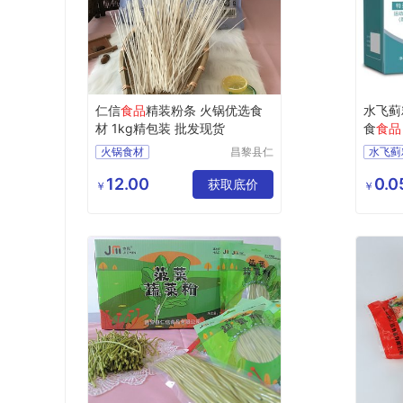
仁信
食品
精装粉条 火锅优选食
水飞蓟
材 1kg精包装 批发现货
食
食品
火锅食材
昌黎县仁
水飞蓟
信食品有
特殊膳
限公司
12.00
0.0
获取底价
耐力类
￥
￥