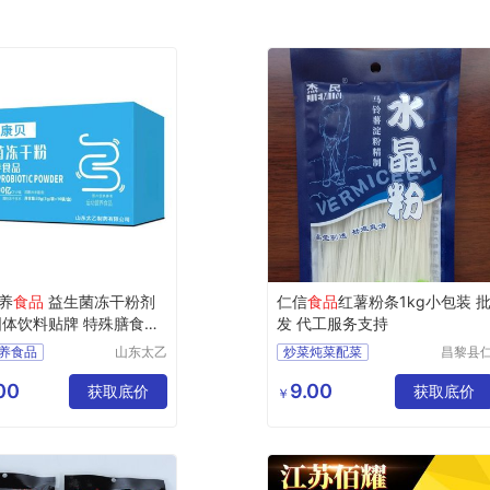
养
食品
益生菌冻干粉剂
仁信
食品
红薯粉条1kg小包装 
固体饮料贴牌 特殊膳食
食
发 代工服务支持
养食品
山东太乙
炒菜炖菜配菜
昌黎县
药业有限
信食品
冻干粉
公司
限公司
00
9.00
食食品
获取底价
获取底价
￥