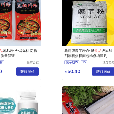
品
地瓜粉 火锅食材 淀粉
鑫蒓牌魔芋粉W-15
食品
级添加
 质量保证
剂原料蛋糕面包糕点增稠剂
材
昌黎县仁
魔芋粉W
15
江苏佰
信食品有
生物科
食品级魔芋粉W
限公司
有限公
0
50.40
获取底价
添加剂魔芋粉W
获取底价
￥
魔芋粉
锌蒓魔芋粉W