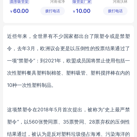
圆形吸管架
河南省净
吸管架厂家
河南沃林
天环保科
仪器设备
亚克力圆形吸管架
吸管架价格
60.00
10.00
拨打电话
技有限公
拨打电话
有限公司
￥
￥
塑料吸管架
实验室用品
司
30孔移液管架
移液管架
近些年来，全世界有不少国家都出台了限塑令或是禁塑
令，去年
3月，欧洲议会更是以压倒性的投票结果通过了
一项“禁塑令”：到2021年，欧盟成员国将禁止使用包括一
次性塑料餐具塑料制棉签、塑料吸管、塑料搅拌棒在内的
10种一次性塑料制品。
这项禁塑令在
2018年5月首次提出，被称为“史上最严禁
塑令”，以560张赞同票、35票赞同、28票弃权的压倒性
结果通过，被认为是反对塑料垃圾侵占海滩、污染海洋的