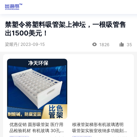
禁塑令将塑料吸管架上神坛，一根吸管售
出1500美元！
梁耀丹/ 2023-09-15
1826
35
优惠促销 圆形吸管架 医疗用
移液管架梯形有机玻璃透明
品检验耗材 有机玻璃 30孔移
吸管架实验室收纳多功能刻
液管架供应
度吸管滴管架