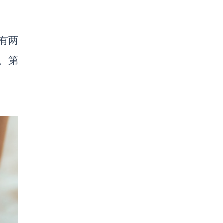
有两
。第