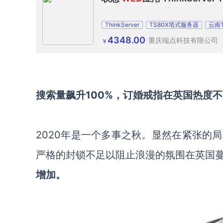
ThinkServer
TS80X塔式服务器
云南
贵州TS80X精巧型塔式服务器主机
重庆Th
4348.00
重庆端点科技有限公司
￥
搜索量飙升
100%，订婚戒指在英国热度
2020年是一个多事之秋
。
显然
在紧张的局
严格的
封锁不足以阻止浪漫的
氛围
在
英
国
增加。