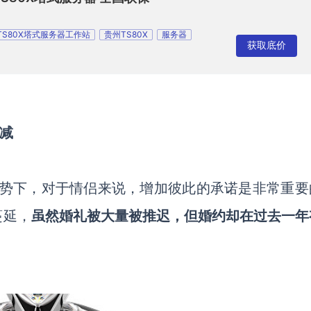
TS80X塔式服务器工作站
贵州TS80X
服务器
获取底价
inkServer
TS80X塔式服务器
不减
势下
，
对于情侣来说，
增加
彼此的
承诺是
非常重要
蔓延，
虽然婚礼被大量被推迟，但婚约却在过去一年