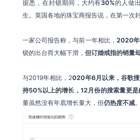
据悉，
在
封锁
期间，
大约有
30%
的人做
生。
英
国各地的珠宝商报告说，在第一次
一家公司报告称，与前一年相比，
2020
锁
的出台而大幅下滑，
但订婚戒指的销量
与
2019年相比，
2
020年6月以来，谷歌
持50%以上的增长，12月份的搜索量更是
量虽然没有年底增长量大，但
仍热度不减