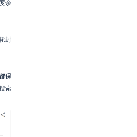
度余
轮封
都保
搜索