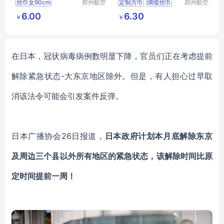
丝巾女90cm
郑州航空
定制方巾
绸缎丝巾
郑州航空
港区芙乐
港区芙乐
头巾仿真丝围脖
领巾
6.00
6.30
￥
￥
鑫日用百
鑫日用百
腰果印花方巾
货店
货店
欧美围巾
披肩礼品丝巾批发
在日本，冠状病毒病例数明显下降，官员们正在考虑提前
解除紧急状态
-大东京地区除外。但是，有人担心过早取
消该法令可能会引发案件反弹。
日本广播协会
26日报道，
日本政府计划本月底解除东京
及周边三个县以外所有地区的紧急状态，
该解除时间
比原
定时间提前一周
！