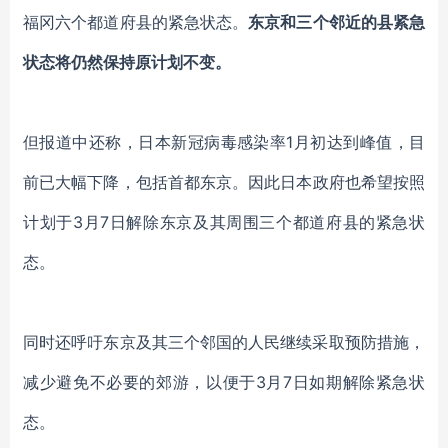
福冈六个都道府县
的
紧急状态
。
东京和三个邻近的县
紧急
状态将
仍然
保持原计划不变
。
但
报道
中还
称，日本新冠病毒感染率
1月初达到峰值，目
前已大幅下降，包括首都东京。
因此日本
政府
也
希望按照
计划
于
3月7日解除东京及其周围三个都道府县的紧急状
态
。
同时还
呼吁东京及其三个邻国的人民继续采取预防措施，
减少
避免不必要的郊游
，
以便于
3月7日如期解除紧急状
态。