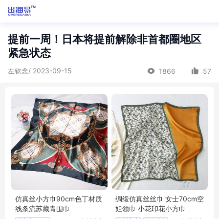
提前一周！日本将提前解除非首都圈地区
紧急状态
左钦念/ 2023-09-15
1866
57
仿真丝小方巾90cm色丁材质
绸缎仿真丝丝巾 女士70cm空
线条流苏藏青围巾
姐领巾 小花印花小方巾