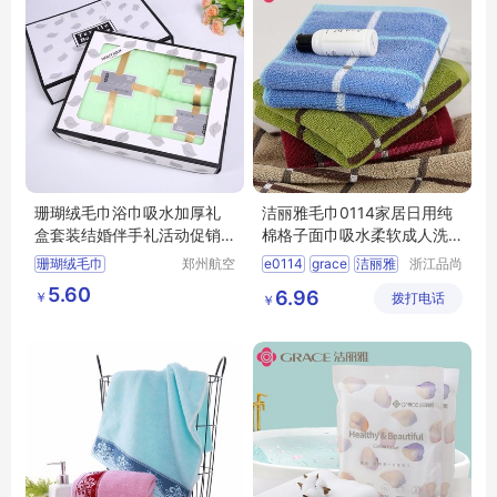
珊瑚绒毛巾浴巾吸水加厚礼
洁丽雅毛巾0114家居日用纯
盒套装结婚伴手礼活动促销
棉格子面巾吸水柔软成人洗
礼品印字logo
脸洗澡毛.巾
珊瑚绒毛巾
郑州航空
e0114
grace
洁丽雅
浙江品尚
港区芙乐
科技有限
浴巾吸水加厚
家居日用纯棉格子面巾
5.60
6.96
￥
鑫日用百
拨打电话
公司
￥
礼盒套装结婚
面巾
洗脸洗澡毛巾
货店
伴手礼活动促销礼品
日用百货