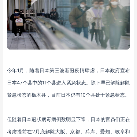
今年
1月，随着日本第三波新冠疫情肆虐，
日本
政府宣布
日本
47个县中的11个县进入紧急状态
。
除下早已解除
解除
紧急状态
的
栃木县
，
目前
日本仍有
10
个
县
处于紧急状态。
但随着
日本冠状病毒病例数明显下降，
日本的
官员们正在
考虑提前
在
2月底解除
大阪、京都、兵库、爱知、岐阜和