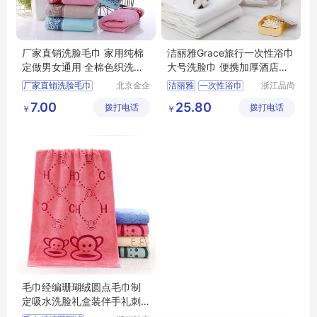
厂家直销洗脸毛巾 家用纯棉
洁丽雅Grace旅行一次性浴巾
定做男女通用 全棉色织洗脸
大号洗脸巾 便携加厚酒店用
巾厂家批发 情侣情人节定制l
品洗澡毛巾
厂家直销洗脸毛巾
北京金企
洁丽雅
一次性浴巾
浙江品尚
ogo毛巾礼盒套装
定制科技
科技有限
纯棉定做男女通用
大号洗脸巾
洗澡毛巾
7.00
25.80
拨打电话
有限公司
拨打电话
公司
￥
￥
情人节刻字毛巾礼盒
洗脸巾礼盒批发
毛巾经编珊瑚绒圆点毛巾制
定吸水洗脸礼盒装伴手礼刺
绣logo