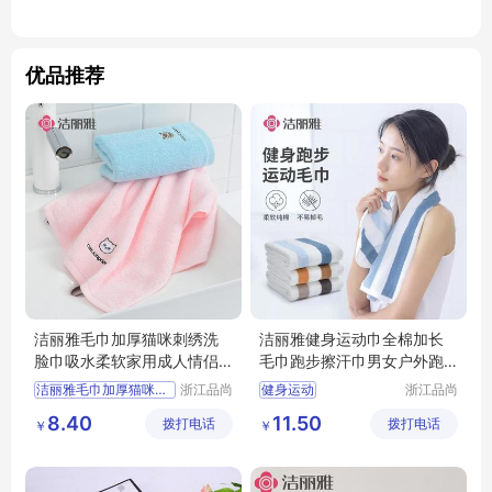
优品推荐
洁丽雅毛巾加厚猫咪刺绣洗
洁丽雅健身运动巾全棉加长
脸巾吸水柔软家用成人情侣
毛巾跑步擦汗巾男女户外跑
面巾洗澡巾
步巾条纹面巾
洁丽雅毛巾加厚猫咪刺绣洗脸巾
浙江品尚
健身运动
浙江品尚
科技有限
科技有限
洗脸巾
洁丽雅毛巾
8.40
11.50
拨打电话
公司
拨打电话
公司
￥
￥
洁丽雅
毛巾