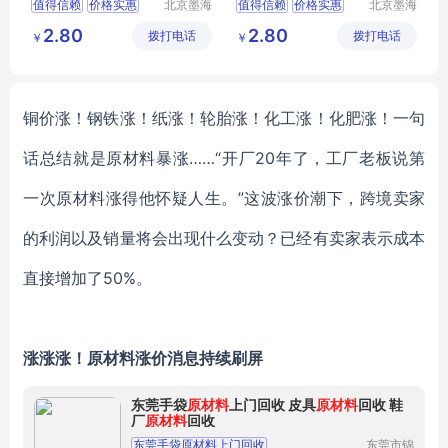
值得信赖
价格实惠
北京墨海
值得信赖
价格实惠
北京墨海
书田文化
书田文化
品质保证
品质保证
2.80
2.80
拨打电话
有限公司
拨打电话
有限公司
￥
￥
铜价涨！钢铁涨！纸涨！轮胎涨！化工涨！化肥涨！一句
话总结就是原材料暴涨
……“开厂20年了，工厂老板说第
一次原材料涨得他怀疑人生。”这波涨价潮下，跨境卖家
的利润以及销量将会出现什么变动？已经有卖家表示成本
直接增加了50%。
涨涨涨！原材料涨价消息持续刷屏
东莞手袋
原材料
上门回收 皮具
原材料
回收 鞋
厂
原材料
回收
东莞手袋原材料上门回收
东莞市锦