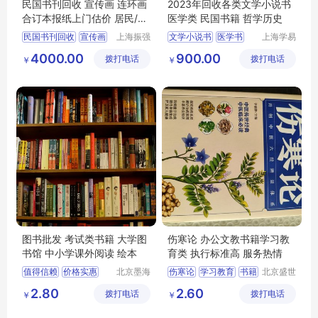
民国书刊回收 宣传画 连环画
2023年回收各类文学小说书
合订本报纸上门估价 居民/单
医学类 民国书籍 哲学历史
位
民国书刊回收
宣传画
上海振强
文学小说书
医学书
上海学易
实业发展
斋贸易有
连环画
民国书籍
哲学书籍
4000.00
900.00
拨打电话
有限公司
拨打电话
限公司
￥
￥
历史书籍
图书批发 考试类书籍 大学图
伤寒论 办公文教书籍学习教
书馆 中小学课外阅读 绘本
育类 执行标准高 服务热情
值得信赖
价格实惠
北京墨海
伤寒论
学习教育
书籍
北京盛世
书田文化
文博文化
品质保证
2.80
2.60
拨打电话
有限公司
拨打电话
传播中心
￥
￥