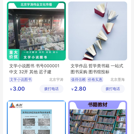
文学小说图书 书号000001
文学作品 哲学类书籍 一站式
中文 32开 其他 迟子建
图书采购 图书馆投标
文学小说图书
北京宇涛
值得信赖
价格实惠
北京墨海
伟业文化
书田文化
品质保证
3.00
2.80
拨打电话
传播有限
拨打电话
有限公司
￥
￥
公司