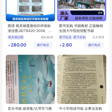
图谱 模具钢显微组织评级标
图书采购 书籍教材 正版畅销
准挂图JB/T8420-2008、J
全国大中院校馆配书籍
B/T7713-2007
模具钢挂图
赋耘检测
图书批发
图书采购
北京墨海
技术(上
书田文化
模具钢评级图
农家书屋
馆配图书
280.00
2.80
拨打电话
海)有限
拨打电话
有限公司
￥
￥
模具钢金相挂图
JB
图书馆用书批发
公司
T8420
2008
T7713
2007
音乐书籍 曲谱集/古琴学习教
中小学阅读书籍 企事业采购