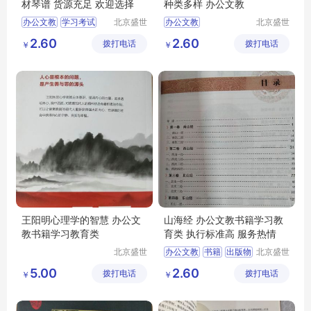
材琴谱 货源充足 欢迎选择
种类多样 办公文教
办公文教
学习考试
北京盛世
办公文教
北京盛世
文博文化
文博文化
书籍
2.60
2.60
拨打电话
传播中心
拨打电话
传播中心
￥
￥
王阳明心理学的智慧 办公文
山海经 办公文教书籍学习教
教书籍学习教育类
育类 执行标准高 服务热情
北京盛世
办公文教
书籍
出版物
北京盛世
文博文化
文博文化
学习考试
教育类
5.00
2.60
拨打电话
传播中心
拨打电话
传播中心
￥
￥