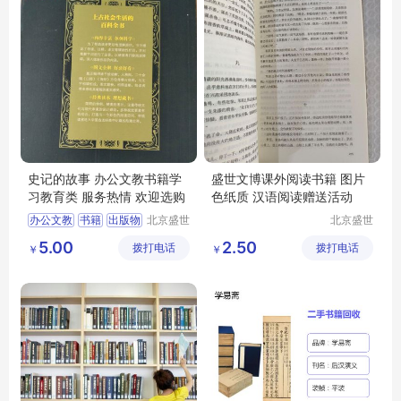
史记的故事 办公文教书籍学
盛世文博课外阅读书籍 图片
习教育类 服务热情 欢迎选购
色纸质 汉语阅读赠送活动
办公文教
书籍
出版物
北京盛世
北京盛世
文博文化
文博文化
学习考试
教育类
5.00
2.50
拨打电话
传播中心
拨打电话
传播中心
￥
￥