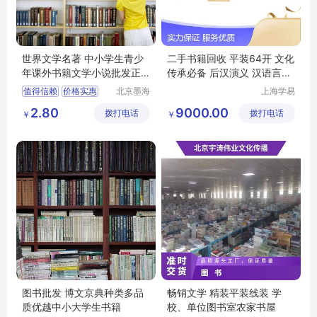
世界文学名著 中小学生青少
二手书籍回收 平装64开 文化
年课外书籍文学小说批发正
传承必备 后汉演义 汉语言文
版
学
值得信赖
价格实惠
北京墨海
上海学易
书田文化
斋贸易有
品质保证
2.80
9000.00
拨打电话
有限公司
拨打电话
限公司
￥
￥
图书批发 博文京典种类多品
畅销文学 精装平装线装 学
质优越中小大学生书籍
校、单位图书室农家书屋