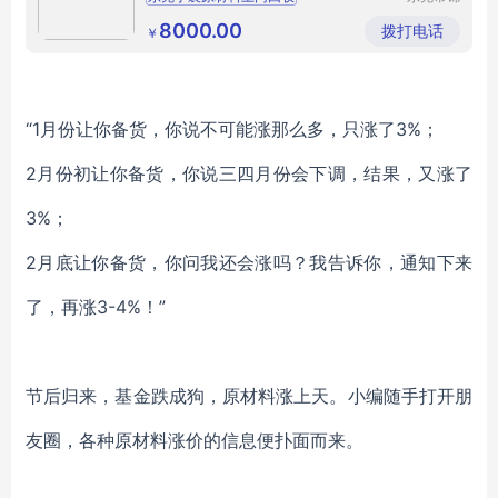
晟再生资
皮具原材料上门回收
鞋厂原材料上门回收
源回收有
8000.00
拨打电话
￥
限公司
箱包原材料回收
库存材料回收
“1月份让你备货，你说不可能涨那么多，只涨了3%；
2月份初让你备货，你说三四月份会下调，结果，又涨了
3%；
2月底让你备货，你问我还会涨吗？我告诉你，通知下来
了，再涨3-4%！
”
节后归来，基金跌成狗，原材料涨上天。小编随手打开朋
友圈，各种原材料涨价的信息便扑面而来。