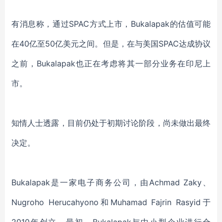
有消息称，通过
SPAC
方式上市
，
Bukalapak的
估值
可能
在
40亿至50亿美元之间。但是，在与美国SPAC达成协议
之前，Bukalapak也正在考虑将其
一部分业务
在印尼上
市。
知情人士透露，目前
仍处
于
初期
讨论
阶段，尚未做出最终
决定。
Bukalapak是一家电子商务公司，由Achmad Zaky
、
Nugroho Herucahyono和Muhamad Fajrin Rasyid于