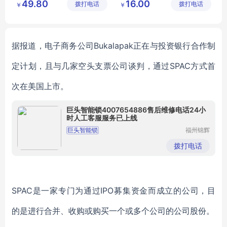
49.80
16.00
拨打电话
公司
拨打电话
有限公司
￥
￥
海天玉米油
食用油加工厂
据报道，电子商务公司
Bukalapak正在
与投资银行合作制
定
计划，
且与几家空头支票公司谈判，通过
SPAC方式首
次
在美国上市。
巨头智能锁4007654886售后维修电话24小
时人工客服服务已上线
巨头智能锁
福州锦辉
电子科技
有限公司
拨打电话
SPAC是一家专门为通过IPO募集资金而成立的公司，目
的是进行合并
、
收购或购买一个或多个公司的公司股份。