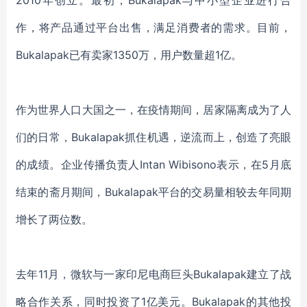
2010年创立。最初，Bukalapak
与
中小型企业
进行合
作，将产品通过平台出售，满足消费者的需求。
目前，
Bukalapak已
有卖家
1350万
，
用户数量超
1亿。
作为世界人口
大国
之一，在疫情期间，居家隔离成为了人
们的日常，
Bukalapak
抓住机遇，逆流而上，创造了亮眼
的成绩。企业传播负责人
Intan Wibisono表示，在5月底
结束的斋月期间，Bukalapak平台的交易量相较去年同期
增长了两位数。
去年
11月，微软与一家印尼
电商巨头
Bukalapak建立了战
略合作关系，
同时投资了
1亿美元。
Bukalapak的其他投