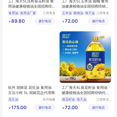
工厂海天5L压榨葵花籽油 食
工厂海天5L玉米油 圆桶 食用
用油健康植物油全国招商经
油健康植物油全国招商经销
销代理
代理
食用油
食用油厂家
江西青龙
玉米油
植物油
海天油
江西青龙
高科油脂
高科油脂
海天葵花油
食用油
89.80
72.00
拨打电话
有限公司
拨打电话
有限公司
￥
￥
海天植物油
葵花籽油
杭州 胡姬花 花生油 食用油
工厂海天4L葵花籽油 食用油
古法小榨 5L 胡姬花总代理商
健康植物油全国招商经销代
理
花生油
杭州禄豪
葵花籽油
海天油
江西青龙
科技有限
高科油脂
胡姬花总代理商
植物油
食用油
175.00
72.00
拨打电话
公司
拨打电话
有限公司
￥
￥
胡姬花花生油