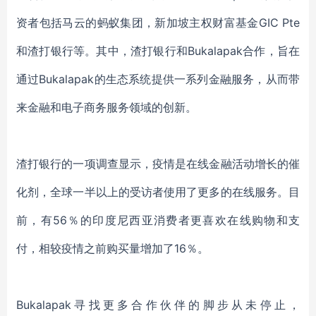
资者包括马云的蚂蚁集团，新加坡主权财富基金GIC Pte
和
渣打
银行等
。
其中，渣打银行和
Bukalapak合作，旨在
通过Bukalapak的生态系统提供一系列金融服务，从而带
来金融和电子商务服务领域的创新。
渣打银行
的
一项调查显示，
疫情
是在线金融活动增长的催
化剂，全球一半以上的受访者使用了更多的在线服务。
目
前
，有
56％的印度尼西亚消费者更喜欢在线
购物
和
支
付
，
相较疫情之前
购买量增加了
16％。
Bukalapak
寻找更多合作伙伴的脚步从未停止，