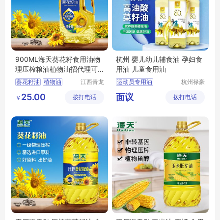
900ML海天葵花籽食用油物
杭州 婴儿幼儿辅食油 孕妇食
理压榨粮油植物油招代理可
用油 儿童食用油
议价
葵花籽油
植物油
江西青龙
运动员专用油
杭州禄豪
高科油脂
科技有限
海天食用油
健身食用油
25.00
面议
拨打电话
有限公司
拨打电话
公司
￥
海天葵花籽油
压榨植物油