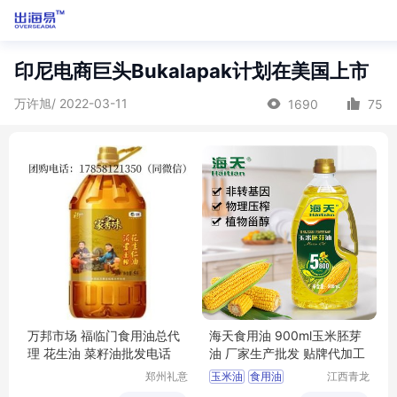
印尼电商巨头Bukalapak计划在美国上市
万许旭/ 2022-03-11
1690
75
万邦市场 福临门食用油总代
海天食用油 900ml玉米胚芽
理 花生油 菜籽油批发电话
油 厂家生产批发 贴牌代加工
郑州礼意
玉米油
食用油
江西青龙
商贸有限
高科油脂
海天食用油