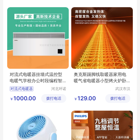
（个体工
司
商户）
对流式电暖器挂墙式温控型
奥克斯踢脚线取暖器家用电
电暖气学校办公时段编程智
暖气省电暖器小型烤火炉卧
能恒温取暖器
室面积T200FR
对流式电暖器
河北环诺
武汉市汉
节能科技
阳青泽电
对流式电暖气
1000.00
129.00
拨打电话
有限公司
拨打电话
器销售行
￥
￥
环诺电暖器
（个体工
宿舍电暖器
商户）