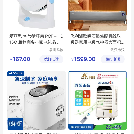
爱丽思 空气循环扇 PCF－HD
飞利浦取暖石墨烯踢脚线取
15C 雅物商务小家电礼品 MY
暖器家用电暖气神器大面积
-ALSOYM-L5-01
热风机5144KS
泉州雅物
武汉市汉
贸易有限
阳青泽电
167.00
1599.00
拨打电话
公司
拨打电话
器销售行
￥
￥
（个体工
商户）