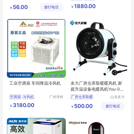
贸易有限
叶环保科
1880.00
56.00
￥
拨打电话
公司
技有限公
￥
司
工业空调扇 车间降温冷风机
友大厂房仓库取暖暖风机 家
庭升温设备电暖风机You-00
5
空调扇
冷风机
广州市科
厂房仓库取暖
山东友大
叶环保科
机械制造
3180.00
500.00
￥
技有限公
拨打电话
有限公司
￥
司