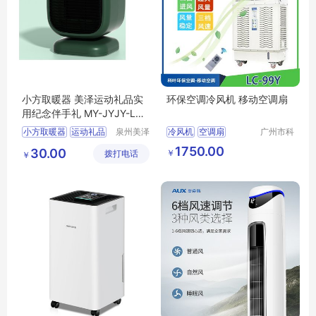
小方取暖器 美泽运动礼品实
环保空调冷风机 移动空调扇
用纪念伴手礼 MY-JYJY-L5-
29
小方取暖器
运动礼品
泉州美泽
冷风机
空调扇
广州市科
贸易有限
叶环保科
实用纪念
伴手礼
MY
1750.00
30.00
￥
拨打电话
公司
技有限公
￥
JYJY
L5
29
司