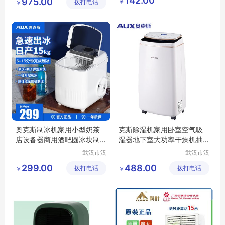
142.00
975.00
￥
拨打电话
技有限公
公司
￥
小家电定制
司
奥克斯制冰机家用小型奶茶
克斯除湿机家用卧室空气吸
店设备器商用酒吧圆冰块制
湿器地下室大功率干燥机抽
作机DBJ-10X
湿D10AFDR2V6
武汉市汉
武汉市汉
阳青泽电
阳青泽电
299.00
488.00
拨打电话
器销售行
拨打电话
器销售行
￥
￥
（个体工
（个体工
商户）
商户）