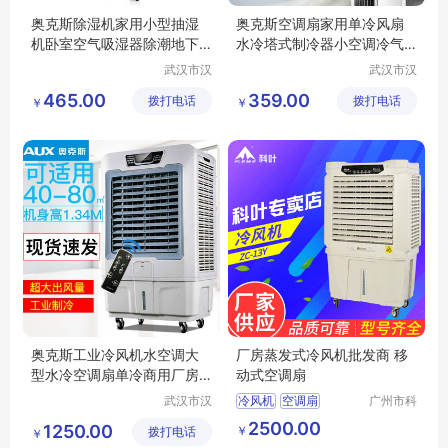
奥克斯除湿机家用小型抽湿
奥克斯空调扇家用单冷风扇
机卧室空气吸湿器除潮地下
水冷塔式制冷器小空调冷气
室大功率02N
机宿舍45DRG
武汉市汉
武汉市汉
阳青泽电
阳青泽电
465.00
359.00
拨打电话
器销售行
拨打电话
器销售行
￥
￥
（个体工
（个体工
商户）
商户）
奥克斯工业冷风机水空调大
厂房蒸发式冷风机批发商 移
型水冷空调扇单冷商用厂房
动式空调扇
冷风扇L55GY
武汉市汉
冷风机
空调扇
广州市科
阳青泽电
叶环保科
2500.00
1250.00
￥
拨打电话
器销售行
技有限公
￥