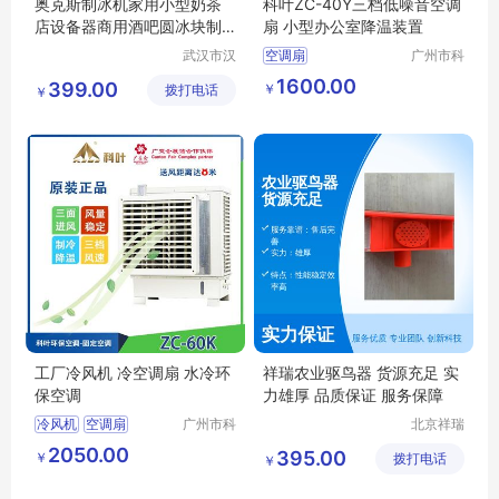
奥克斯制冰机家用小型奶茶
科叶ZC-40Y三档低噪音空调
店设备器商用酒吧圆冰块制
扇 小型办公室降温装置
作机宿舍迷你
武汉市汉
空调扇
广州市科
阳青泽电
叶环保科
1600.00
399.00
￥
拨打电话
器销售行
技有限公
￥
（个体工
司
商户）
工厂冷风机 冷空调扇 水冷环
祥瑞农业驱鸟器 货源充足 实
保空调
力雄厚 品质保证 服务保障
冷风机
空调扇
广州市科
北京祥瑞
叶环保科
兴科科技
2050.00
395.00
￥
技有限公
拨打电话
有限公司
￥
司