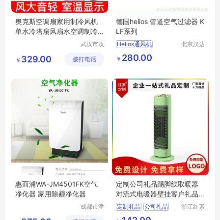
奥克斯空调扇家用制冷风机
德国helios 管道空气过滤器 K
单水冷塔扇风扇水空调制冷
LF系列
器FT-TS45CR
武汉市汉
Helios通风机
北京汉达
阳青泽电
森机械技
heliosventilatoren
280.00
329.00
￥
拨打电话
器销售行
术有限公
￥
德国Helios
（个体工
司
商户）
惠而浦WA-JM4501FK空气
定制公司礼品踢脚线取暖器
净化器 家用除霾净化器
对流式电暖器壁挂客户礼品
小家电定制
成都市津
定制礼品
公司礼品
浙江红素
津周到科
实业有限
电暖器
客户礼品