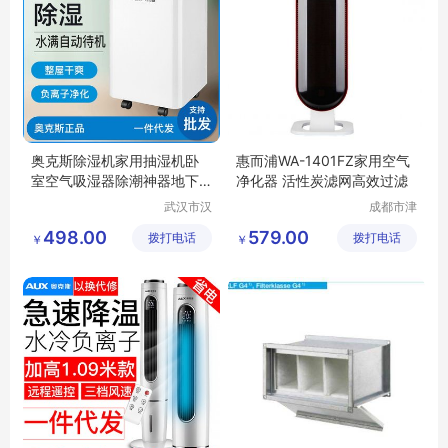
奥克斯除湿机家用抽湿机卧
惠而浦WA-1401FZ家用空气
室空气吸湿器除潮神器地下
净化器 活性炭滤网高效过滤
室大功率01W
武汉市汉
成都市津
阳青泽电
津周到科
498.00
579.00
拨打电话
器销售行
拨打电话
技有限公
￥
￥
（个体工
司
商户）