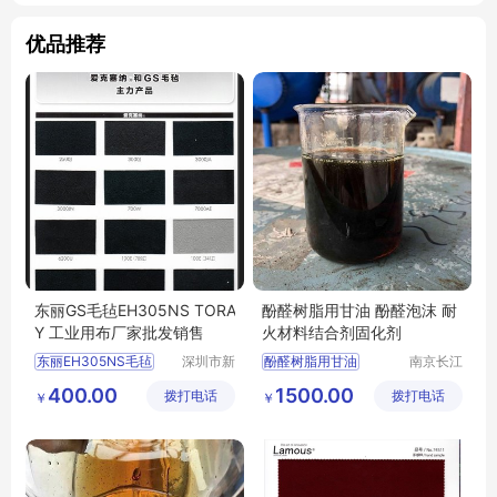
优品推荐
东丽GS毛毡EH305NS TORA
酚醛树脂用甘油 酚醛泡沫 耐
Y 工业用布厂家批发销售
火材料结合剂固化剂
东丽EH305NS毛毡
深圳市新
酚醛树脂用甘油
南京长江
中合供应
江宇能源
TORAY毛毡EH305NS
酚醛树脂用甘油厂家直销
400.00
1500.00
拨打电话
链有限公
拨打电话
科技有限
￥
￥
GS毛毡EH305NS毛毡
酚醛树脂用甘油行情
司
公司
EH305NS毛毡批发
酚醛树脂用甘油供求信息