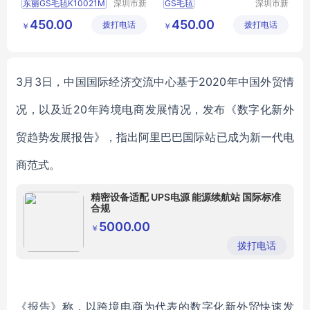
东丽GS毛毡K10021M
深圳市新
GS毛毡
深圳市新
中合供应
中合供应
TORAYGS毛毡
东丽K40008S毛毡
450.00
450.00
拨打电话
链有限公
拨打电话
链有限公
￥
￥
K10021MGS毛毡
TORAY毛毡批发
司
司
K10021M毛毡批发
GS毛毡价格
K40008S毛毡
3
月
3
日，中国国际经济交流中心基于
2
020
年中国外贸情
况，以及近
2
0
年跨境电商发展情况，发布《数字化新外
贸趋势发展报告》，指出阿里巴巴国际站已成为新一代电
商范式。
精密设备适配 UPS电源 能源续航站 国际标准
合规
5000.00
￥
拨打电话
《报告》称，以跨境电商为代表的数字化新外贸快速发