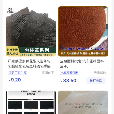
司
PU合成革
LAMOUS布料
厂家供应多种花型人造革箱
皮包面料批发 汽车座椅面料
包眼镜盒包装黑料钱包手袋
皮革厂
印刷皮革
江阴厂家供应
江阴市宇
汽车座椅面料
天津诚欣
鹏塑业有
信息科技
皮包面料批发
皮革厂
9.20
33.50
￥
限公司
拨打电话
有限公司
￥