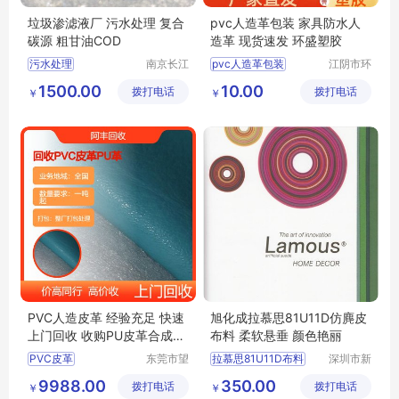
垃圾渗滤液厂 污水处理 复合
pvc人造革包装 家具防水人
碳源 粗甘油COD
造革 现货速发 环盛塑胶
污水处理
南京长江
pvc人造革包装
江阴市环
江宇能源
盛塑胶有
污水处理厂家直销
pvc人造革厂家供应
1500.00
10.00
拨打电话
科技有限
拨打电话
限公司
￥
￥
污水处理行情
家具箱包翻新人造皮革
公司
污水处理供求信息
软装箱包人造革
家具防水人造革
PVC人造皮革 经验充足 快速
旭化成拉慕思81U11D仿麂皮
上门回收 收购PU皮革合成革
布料 柔软悬垂 颜色艳丽
上门高价
PVC皮革
东莞市望
拉慕思81U11D布料
深圳市新
牛墩阿丰
中合供应
回收PVC人造革
旭化成81U11布料批发
9988.00
350.00
拨打电话
布料商行
拨打电话
链有限公
￥
￥
回收PU革
回收人造革
ASAHIKASEI布料