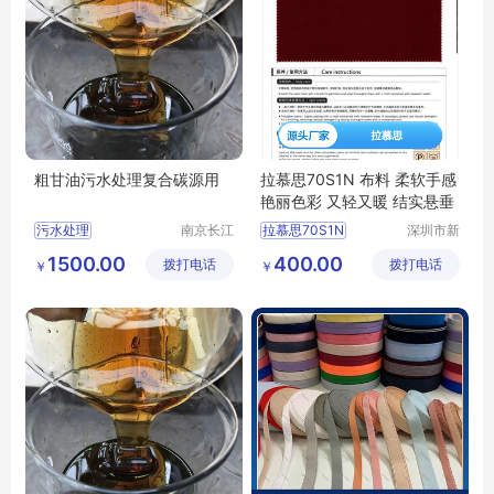
粗甘油污水处理复合碳源用
拉慕思70S1N 布料 柔软手感
艳丽色彩 又轻又暖 结实悬垂
污水处理
南京长江
拉慕思70S1N
深圳市新
江宇能源
中合供应
污水处理厂家直销
ASAHIKASEI旭化成70S1N布料
1500.00
400.00
拨打电话
科技有限
拨打电话
链有限公
￥
￥
污水处理行情
LAMOUS70S1N布料批发
公司
司
污水处理供求信息
70S1N布料