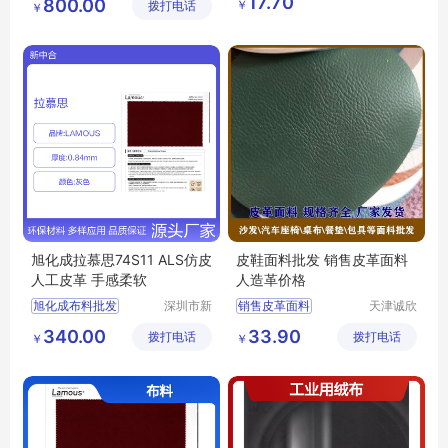
17.70
800.00
￥
拨打电话
科技有限
限公司
￥
酚醛树脂耐火材料行情
公司
酚醛树脂耐火材料供求信息
旭化成拉慕思74S11 ALS仿皮
皮鞋面料批发 销售皮革面料
人工皮革 手感柔软
人造革价格
旭化成布料批发
深圳市新
销售皮革面料
天津诚欣
中合供应
信息科技
拉慕思74S11布料
皮鞋面料批发
340.00
33.90
拨打电话
链有限公
拨打电话
有限公司
￥
￥
LAMOUS布料批发
人造革价格
司
74S11布料价格
ALS74S11布料