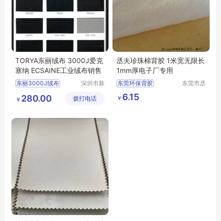
TORYA东丽绒布 3000J爱克
丞夫珍珠棉背胶 1米宽无限长
塞纳 ECSAINE工业绒布销售
1mm厚电子厂专用
东丽3000J绒布
深圳市新
东莞环保背胶
东莞市丞
中合供应
夫胶粘制
爱克塞纳3000J绒布
珍珠棉背胶
6.15
280.00
￥
拨打电话
链有限公
品有限公
￥
TORYA3000J
珍珠棉单面背胶
司
司
3000J绒布ECSAINE3000J
环保背胶厂家
3000J绒布批发
环保背胶