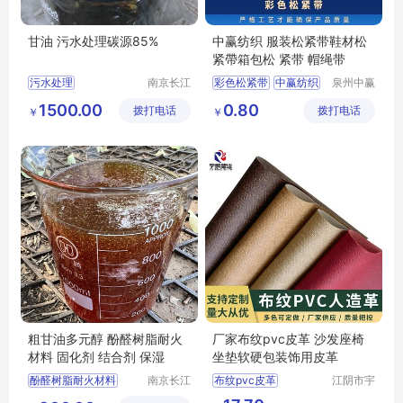
甘油 污水处理碳源85%
中赢纺织 服装松紧带鞋材松
紧帶箱包松 紧带 帽绳带
污水处理
南京长江
彩色松紧带
中赢纺织
泉州中赢
江宇能源
纺织科技
污水处理厂家直销
松紧带
1500.00
0.80
拨打电话
科技有限
拨打电话
有限公司
￥
￥
污水处理行情
彩色针织松紧带
公司
污水处理供求信息
粗甘油多元醇 酚醛树脂耐火
厂家布纹pvc皮革 沙发座椅
材料 固化剂 结合剂 保湿
坐垫软硬包装饰用皮革
酚醛树脂耐火材料
南京长江
布纹pvc皮革
江阴市宇
江宇能源
鹏塑业有
酚醛树脂耐火材料厂家直销