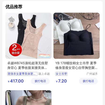
优品推荐
卓越WB745涤纶超薄无痕塑
YB 178螺纹棉女士吊带 夏季
身背心 夏季收腹束腰美体塑
修身显瘦女背心自带胸垫聚
形女款
拢美背 尾货
塑身衣女夏季美体塑形束身
颍上卓越
女士吊带
广州诚齐
电子商务
服饰有限
417.00
7.20
拨打电话
有限公司
拨打电话
公司
￥
￥