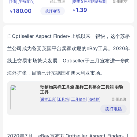
T恤
半袖背心
靖江市华
夏季女冰丝防晒袖套
郑州航空
昌安防科
港区芙乐
短袖T恤
护臂线渐变色
冰丝袖
1.39
180.00
￥
拨打电话
技有限公
鑫日用百
￥
户外运动露指冰袖
司
货店
袖套批发
自
Optiseller Aspect Finder+
上线以来，很快，这个苏格
兰公司成为备受英国平台卖家欢迎的eBay工具。2020年
线上交易市场繁荣发展，
Optiseller
于三月宣布进一步向
海外扩张，目前已开拓德国和澳大利亚市场。
动植物采样工具箱 采样工具整合工具箱 实验
工具
采样工具
工具箱
工具整合
动植物
郑州豪湃
生物科技
实验工具
有限公司
拨打电话
2020年7月，eBay宣布对
Optiseller Aspect Finder+工