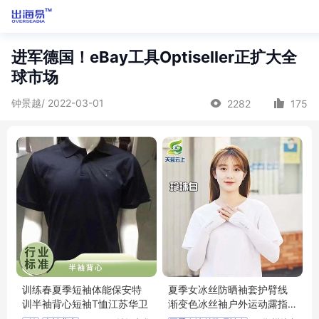
进军德国！eBay工具Optiseller正扩大全
球市场
钟景越/ 2022-03-01
2282
175
训练春夏季短袖体能保安特
夏季女冰丝防晒袖套护臂线
训半袖背心短袖T恤江苏华卫
渐变色冰丝袖户外运动露指
冰袖袖套批发