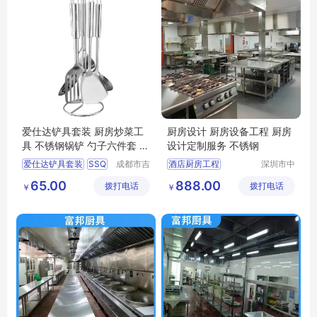
爱仕达铲具套装 厨房炒菜工
厨房设计 厨房设备工程 厨房
具 不锈钢锅铲 勺子六件套 S
设计定制服务 不锈钢
SQ-06G-UGO
爱仕达铲具套装
SSQ
成都市吉
酒店厨房工程
深圳市中
顺优品科
汇厨具设
06G
UGO
酒店厨房工程施工
65.00
888.00
拨打电话
技有限公
拨打电话
备有限公
￥
￥
厨房炒菜工具
厨房工程
厨具设备
司
司
不锈钢锅铲
商用厨房工程