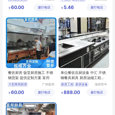
厨具设备
众文化科
饭堂电磁炉
60.00
5.46
拨打电话
工程有限
拨打电话
技有限公
￥
￥
厨房设计哪家专业
公司
司
厨具安装服务
厨房整体解决方案
餐饮厨房 饭堂厨房施工 不锈
单位餐饮后厨设备 中汇 不锈
钢货架 提供定制方案 富邦
钢餐具厨具 厨房油烟工程设
计安装
大型商用厨房
广州富邦
厨房工程
厨房设备
深圳市中
厨具设备
汇厨具设
饭堂厨房设备
商用厨房
60.00
888.00
拨打电话
工程有限
拨打电话
备有限公
￥
￥
厨房炊事设备
酒店厨房工程
公司
司
厨房设计哪家专业
学校厨房工程
千人饭堂厨房