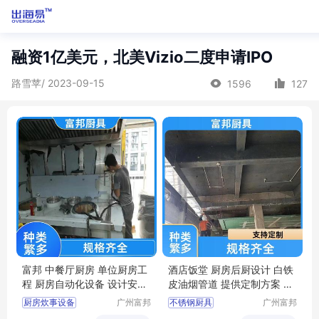
融资1亿美元，北美Vizio二度申请IPO
路雪苹/ 2023-09-15
1596
127
富邦 中餐厅厨房 单位厨房工
酒店饭堂 厨房后厨设计 白铁
程 厨房自动化设备 设计安装
皮油烟管道 提供定制方案 富
施工
邦
厨房炊事设备
广州富邦
不锈钢厨具
广州富邦
厨具设备
厨具设备
厨房施工方案
公司厨房设备