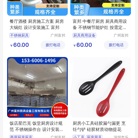
餐厅酒楼 厨房施工方案 厨房
富邦 中餐厅厨房 厨具商用设
大锅灶 设计安装施工 富邦
备 不锈钢节能炉灶 按需定制
设计
不锈钢厨具
广州富邦
厨具商用设备
广州富邦
厨具设备
厨具设备
学校厨房工程
厨房炊事设备
60.00
60.00
拨打电话
工程有限
拨打电话
工程有限
￥
￥
厨房设计规范
饭堂电磁炉
公司
公司
食堂厨房设备
饭堂厨房设计规范
千人饭堂厨房
食堂厨房设备
饭店星巴克 饭堂厨房设计规
厨房小工具硅胶漏勺漏更 烹
范 不锈钢操作台 设计安装施
饪勺铲 硅胶材质动物提花
工 富邦
商用厨房厨具
广州富邦
小工具
厨房用具
深圳市乐