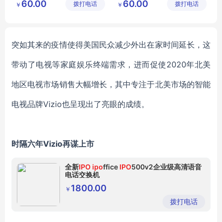
60.00
60.00
拨打电话
工程有限
拨打电话
工程有限
￥
￥
厨房设备配套
学校厨房工程
公司
公司
厨房不锈钢定做
饭堂厨房设计规范
不锈钢洗刷台
厨房设计规范
突如其来的疫情使得美国民众减少外出在家时间延长，这
带动了电视等家庭娱乐终端需求，进而促使
2020年北美
地区电视市场销售大幅增长，其中专注于北美市场的智能
电视品牌Vizio也呈现出了亮眼的成绩。
时隔六年
Vizio再谋上市
全新
IPO
ipo
ffice
IPO
500v2企业级高清语音
电话交换机
1800.00
￥
拨打电话