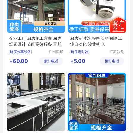
企业工厂 厨房施工方案 厨房
厨房定时器 提醒器小闹钟 工
烟囱设计 节能高效服务 富邦
业自动化 沙龙机电
厨房炊事设备
广州富邦
厨房定时器
江苏沙龙
厨具设备
机电科技
餐馆厨房设备炉灶
提醒器小闹钟
60.00
5.00
拨打电话
工程有限
拨打电话
有限公司
￥
￥
厨房施工方案
工业自动化
公司
单位厨房工程
饭堂厨房设计规范