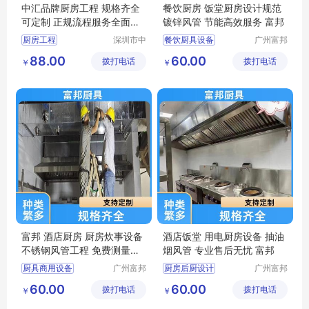
中汇品牌厨房工程 规格齐全
餐饮厨房 饭堂厨房设计规范
可定制 正规流程服务全面且
镀锌风管 节能高效服务 富邦
贴心
厨房工程
深圳市中
餐饮厨具设备
广州富邦
汇厨具设
厨具设备
厨房工程厂家
厨房后厨设计
88.00
60.00
拨打电话
备有限公
拨打电话
工程有限
￥
￥
厨房工程布局
司
公司
厨房设计规范
厨具供应商
富邦 酒店厨房 厨房炊事设备
酒店饭堂 用电厨房设备 抽油
不锈钢风管工程 免费测量安
烟风管 专业售后无忧 富邦
装
厨具商用设备
广州富邦
厨房后厨设计
广州富邦
厨具设备
厨具设备
公司厨房设备
厨房工程布局
60.00
60.00
拨打电话
工程有限
拨打电话
工程有限
￥
￥
学校厨房工程
厨房炊事设备
公司
公司
饭堂厨房设计规范
厨房施工方案