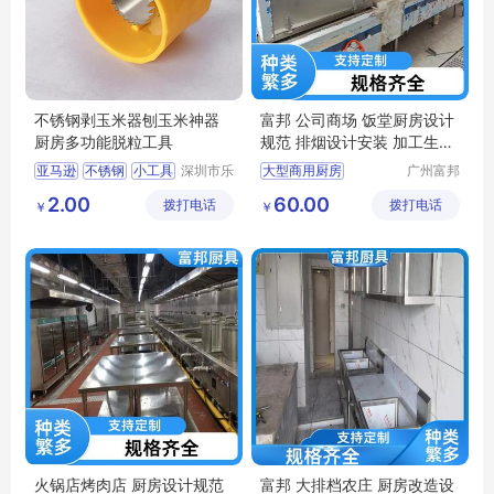
不锈钢剥玉米器刨玉米神器
富邦 公司商场 饭堂厨房设计
厨房多功能脱粒工具
规范 排烟设计安装 加工生产
厂家
亚马逊
不锈钢
小工具
深圳市乐
大型商用厨房
广州富邦
众文化科
厨具设备
厨房工程布局
2.00
60.00
拨打电话
技有限公
拨打电话
工程有限
￥
￥
饭堂厨房设备
司
公司
厨房整体解决方案
湘菜馆厨房设备
火锅店烤肉店 厨房设计规范
富邦 大排档农庄 厨房改造设