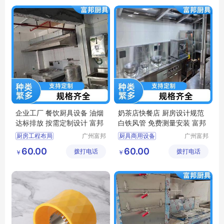
厨具安装服务
厨房整体解决方案
企业工厂 餐饮厨具设备 油烟
奶茶店快餐店 厨房设计规范
达标排放 按需定制设计 富邦
白铁风管 免费测量安装 富邦
厨房工程布局
广州富邦
厨具商用设备
广州富邦
厨具设备
厨具设备
厨房炊事设备
食品级不锈钢台
60.00
60.00
拨打电话
工程有限
拨打电话
工程有限
￥
￥
单位厨房工程
厨房不锈钢定做
公司
公司
厨房设计规范
厨房设计规范
食堂厨房设备
厨具供应商