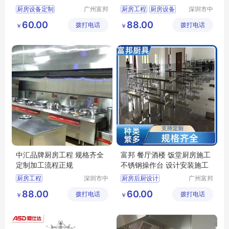
煤气灶商用
厨房设备定制
广州富邦
厨房工程
厨房设备
深圳市中
厨具设备
汇厨具设
大型商用厨房
60.00
88.00
拨打电话
工程有限
拨打电话
备有限公
￥
￥
厨房炊事设备
公司
司
厨房整体解决方案
厨具供应商
中汇品牌厨房工程 规格齐全
富邦 餐厅酒楼 饭堂厨房施工
定制加工流程正规
不锈钢操作台 设计安装施工
厨房工程
深圳市中
厨房后厨设计
广州富邦
汇厨具设
厨具设备
厨房工程厂家
厨具商用设备
88.00
60.00
拨打电话
备有限公
拨打电话
工程有限
￥
￥
厨房炊事设备
司
公司
学校厨房工程
厨房改造设计