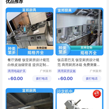
优品推荐
餐厅酒楼 饭堂厨房设计规范
饭店星巴克 饭堂厨房设计规
白铁皮油烟管道 提供定制方
范 商用厨房冰箱 免费测量安
案 富邦
装 富邦
商用电磁炉具
广州富邦
商用厨房设施
广州富邦
厨具设备
厨具设备
厨房后厨设计
厨房后厨设计
60.00
60.00
拨打电话
工程有限
拨打电话
工程有限
￥
￥
饭堂电磁炉
厨具安装服务
公司
公司
单位厨房工程
不锈钢洗刷台
饭堂厨房设计规范
厨房整体解决方案