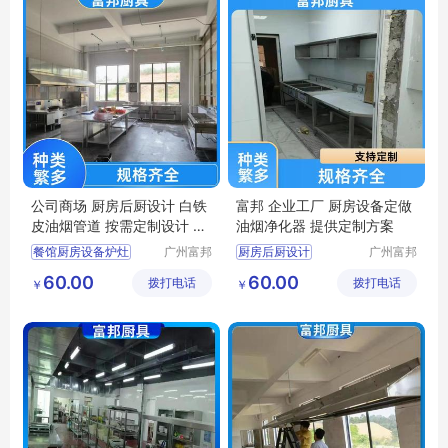
公司商场 厨房后厨设计 白铁
富邦 企业工厂 厨房设备定做
皮油烟管道 按需定制设计 富
油烟净化器 提供定制方案
邦
餐馆厨房设备炉灶
广州富邦
厨房后厨设计
广州富邦
厨具设备
厨具设备
单位厨房工程
厨房设备维修更换
60.00
60.00
拨打电话
工程有限
拨打电话
工程有限
￥
￥
饭堂厨房设计规范
厨房炊事设备
公司
公司
厨房不锈钢定做
单位厨房工程
厨房设计规范
厨房设备配套