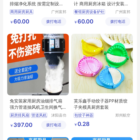
排烟净化系统 按需定制设计
计 商用厨房冰箱 设计安装施
富邦
工
商用厨房厨具
广州富邦
餐馆厨房设备炉灶
广州富邦
厨具设备
厨具设备
厨房设备定制
饭堂厨房施工
60.00
60.00
拨打电话
工程有限
拨打电话
工程有限
￥
￥
餐饮厨具设备
厨房设计规范
公司
公司
厨房工程布局
厨具安装服务
厨房施工方案
千人饭堂厨房
免安装家用厨房油烟排气扇
芙乐鑫手动饺子器PP材质饺
强力管道抽风机卫生间换气
子夹模具厨房套装
扇租房排风扇
厨房排风扇
管道风机
沭阳县功
包饺子神器
郑州航空
行赏亦电
港区芙乐
家用换气扇
包饺子工具
0.28
397.00
￥
拨打电话
子商务有
鑫日用百
￥
卫生间排风扇
厨房小工具
限公司
货店
厨房抽风机