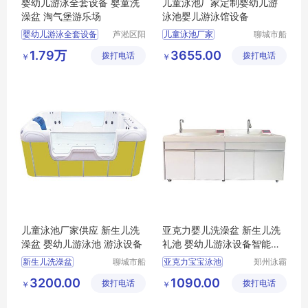
婴幼儿游泳全套设备 婴童洗
儿童泳池厂家定制婴幼儿游
澡盆 淘气堡游乐场
泳池婴儿游泳馆设备
婴幼儿游泳全套设备
芦淞区阳
儿童泳池厂家
聊城市船
光宝贝婴
长贝比游
婴童洗澡盆
婴幼儿游泳池
1.79万
3655.00
拨打电话
童游泳馆
拨打电话
乐设备有
￥
￥
淘气堡游乐场
婴儿游泳馆设备
限公司
儿童泳池厂家供应 新生儿洗
亚克力婴儿洗澡盆 新生儿洗
澡盆 婴幼儿游泳池 游泳设备
礼池 婴幼儿游泳设备智能恒
温
新生儿洗澡盆
聊城市船
亚克力宝宝泳池
郑州泳霸
长贝比游
泳池设备
婴幼儿游泳池
亚克力儿童泳池
3200.00
1090.00
拨打电话
乐设备有
拨打电话
有限公司
￥
￥
儿童游泳设备
婴幼儿亚克力泳池
限公司
儿童泳池厂家