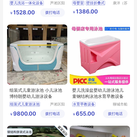
宝宝缸按摩
拉婴儿护理台
婴儿洗浴一体化设备
芦淞区阳
母婴室
壁挂折叠式
康洋（苏
光宝贝婴
州）应用
婴幼儿洗礼池
婴儿安全座椅
1386.00
1528.00
￥
拨打电话
童游泳馆
材料有限
￥
恒温器幼儿游泳浴缸
公司
组装式儿童游泳池 小儿泳池
婴儿洗澡盆婴幼儿游泳池儿
博特朗婴幼儿游泳设备
童钢结构泳池水育早教设备
组装式儿童游泳池
芦淞区阳
水育早教设备
聊城市船
光宝贝婴
长贝比游
小儿游泳池
婴儿洗澡盆
9800.00
655.00
拨打电话
童游泳馆
拨打电话
乐设备有
￥
￥
博特朗婴幼儿游泳设备
婴幼儿游泳池
限公司
儿童钢结构泳池