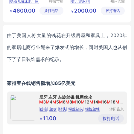
婴幼儿游泳池厂家
聊城市船
婴儿游泳池
郑州泳霸
长贝比游
泳池设备
儿童洗澡盆产厂家
婴幼儿游泳馆加盟
4600.00
2000.00
拨打电话
乐设备有
拨打电话
有限公司
￥
￥
婴幼儿浴缸
婴幼儿游泳馆
限公司
儿童药浴盆
由于美国人将大量的钱花在升级房屋和家具上，
2020年
的家居电商行业迎来了爆发式的增长，同时美国人也从创
下了节日装饰需求的纪录。
家得宝在线销售额增加
65亿美元
反牙 左牙 左旋丝锥 机用丝攻
M
3
M
4
M
5
M
6
M
8
M
10
M
12
M
14
M
16
M
18
M
2
0
丝锥
丝攻
钻头
螺丝钻头
螺旋丝锥
沭阳县京
虫百货中
心
11.00
拨打电话
￥