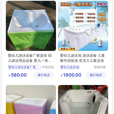
婴幼儿游泳设备厂家直供 幼
婴幼儿游泳池 游泳设备 儿童
儿游泳用品设备 婴儿一体式
教学训练池 亚克力儿童泳池
洗澡盆
婴幼儿游泳设备厂家直销
芦淞区阳
婴幼儿游泳池
聊城市船
光宝贝婴
长贝比游
婴幼儿游泳用品
婴幼儿游泳设备
580.00
1800.00
拨打电话
童游泳馆
拨打电话
乐设备有
￥
￥
婴儿一体式洗澡盆
儿童教学训练游泳池
限公司
婴幼儿游泳馆设备
亚克力儿童游泳池