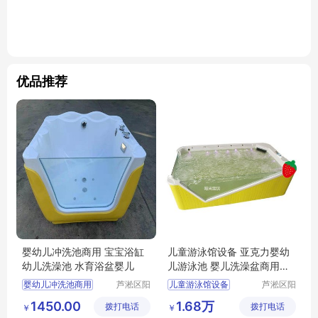
优品推荐
婴幼儿冲洗池商用 宝宝浴缸
儿童游泳馆设备 亚克力婴幼
幼儿洗澡池 水育浴盆婴儿
儿游泳池 婴儿洗澡盆商用可
定制
婴幼儿冲洗池商用
芦淞区阳
儿童游泳馆设备
芦淞区阳
光宝贝婴
光宝贝婴
宝宝浴缸
幼儿洗澡池
亚克力婴幼儿游泳池
1450.00
1.68万
拨打电话
童游泳馆
拨打电话
童游泳馆
￥
￥
水育浴盆婴儿
婴儿洗澡盆商用可定制