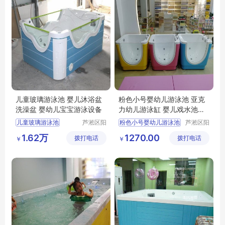
儿童玻璃游泳池 婴儿沐浴盆
粉色小号婴幼儿游泳池 亚克
洗澡盆 婴幼儿宝宝游泳设备
力幼儿游泳缸 婴儿戏水池商
用
儿童玻璃游泳池
芦淞区阳
粉色小号婴幼儿游泳池
芦淞区阳
光宝贝婴
光宝贝婴
婴儿沐浴盆洗澡盆
亚克力幼儿游泳缸
1.62万
1270.00
拨打电话
童游泳馆
拨打电话
童游泳馆
￥
￥
婴幼儿宝宝游泳设备
婴儿戏水池商用