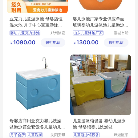
亚克力儿童游泳池 母婴店恒
婴儿泳池厂家专业供应单面
温大池 月子中心宝宝游泳浴
玻璃婴幼儿游泳池儿童游泳
盆 水疗浴缸
缸
婴幼儿亚克力泳池
郑州泳霸
山东儿童泳池厂家
聊城市船
泳池设备
长贝比游
亚克力儿童泳池
单面玻璃婴幼儿游泳池
1090.00
1300.00
拨打电话
有限公司
拨打电话
乐设备有
￥
￥
亚克力宝宝泳池
儿童游泳单缸
限公司
儿童游泳缸
母婴店商用亚克力婴儿洗澡
儿童游泳馆设备 婴幼儿游泳
盆游泳馆全套设备儿童幼儿
池 母婴馆婴儿洗澡盆
浴缸宝宝澡池
月子会所
儿童洗澡
沈阳安琪
儿童游泳馆设备
芦淞区阳