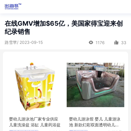
在线GMV增加$65亿，美国家得宝迎来创
纪录销售
路雪苹/ 2023-09-15
1176
33
婴幼儿游泳池厂家专业供应
婴幼儿游泳馆 婴儿 儿童游泳
儿童洗澡盆 浴缸 儿童药浴盆
池 新款幻彩双面透明幼儿一
体池