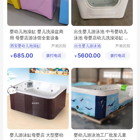
婴幼儿泡澡缸 婴儿洗澡盆商
出生婴儿游泳池 中号婴幼儿
用 母婴店游泳馆全套设备
泳池 母婴店幼儿洗澡浴缸 水
育设备
西安婴幼儿泡澡缸
芦淞区阳
出生婴儿游泳池
芦淞区阳
光宝贝婴
光宝贝婴
婴幼儿洗澡盆商用
中号婴幼儿泳池
685.00
5600.00
拨打电话
童游泳馆
拨打电话
童游泳馆
￥
￥
母婴店游泳馆全套设备
母婴店幼儿洗澡浴缸
水育设备
婴儿游泳缸母婴店 大型婴幼
婴幼儿游泳池工厂批发儿童