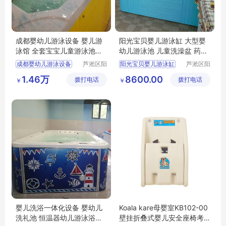
成都婴幼儿游泳设备 婴儿游
阳光宝贝婴儿游泳缸 大型婴
泳馆 全套宝宝儿童游泳池价
幼儿游泳池 儿童洗澡盆 药浴
格
水疗
成都婴幼儿游泳设备
芦淞区阳
阳光宝贝婴儿游泳缸
芦淞区阳
光宝贝婴
光宝贝婴
婴儿游泳馆加盟
大型婴幼儿游泳池
1.46万
8600.00
拨打电话
童游泳馆
拨打电话
童游泳馆
￥
￥
全套宝宝儿童游泳池
儿童洗澡盆
婴儿洗浴一体化设备 婴幼儿
Koala kare母婴室KB102-00
洗礼池 恒温器幼儿游泳浴缸
壁挂折叠式婴儿安全座椅考