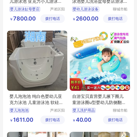
儿游泳池 亚克力小儿游泳浴
泳池婴儿洗浴盆母婴店游泳
缸
设备
婴儿游泳缸母婴店
芦淞区阳
婴幼儿游泳设备
聊城市船
光宝贝婴
长贝比游
大型婴幼儿游泳池
泉州市婴幼儿游泳池生产工厂
7800.00
2600.00
拨打电话
童游泳馆
拨打电话
乐设备有
￥
￥
亚克力小儿游泳浴缸
儿童游泳池
限公司
儿童洗浴盆
婴儿泡泡池 纯白色婴幼儿亚
自游宝贝直营婴儿腋下圈儿
克力泳池 儿童游泳池 软硅胶
童游泳圈u型婴幼儿防侧翻双
澡盆
气囊安全圈
婴儿泡泡池
芦淞区阳
婴儿洗护用品
聊城市船
光宝贝婴
长贝比游
纯白色婴幼儿亚克力泳池
婴儿游泳圈
1611.00
40.00
拨打电话
童游泳馆
拨打电话
乐设备有
￥
￥
儿童游泳池
母婴店洗护用品
限公司
软硅胶澡盆
婴儿游泳圈品牌