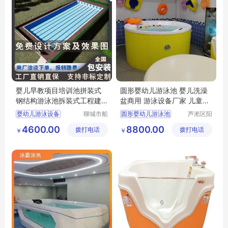
婴儿早教项目培训池拼装式
圆形婴幼儿游泳池 婴儿洗澡
钢结构游泳池拆装式工程建
盆商用 游泳设备厂家 儿童浴
造水循环过滤
缸
婴幼儿游泳设备
聊城市船
圆形婴幼儿游泳池
芦淞区阳
长贝比游
光宝贝婴
儿童游泳训练池
婴儿洗澡盆商用
4600.00
8800.00
拨打电话
乐设备有
拨打电话
童游泳馆
￥
￥
婴幼儿水育早教设备
广州游泳池设备厂家
限公司
阳谷婴幼儿游泳池厂家
儿童浴缸