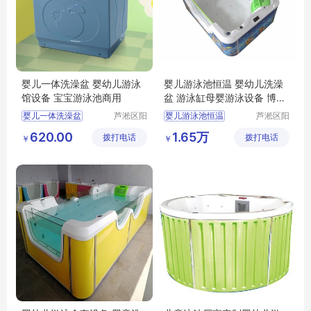
婴儿一体洗澡盆 婴幼儿游泳
婴儿游泳池恒温 婴幼儿洗澡
馆设备 宝宝游泳池商用
盆 游泳缸母婴游泳设备 博特
朗
婴儿一体洗澡盆
芦淞区阳
婴儿游泳池恒温
芦淞区阳
光宝贝婴
光宝贝婴
婴幼儿游泳馆设备
婴幼儿洗澡盆
620.00
1.65万
拨打电话
童游泳馆
拨打电话
童游泳馆
￥
￥
宝宝游泳池商用
游泳缸母婴游泳设备