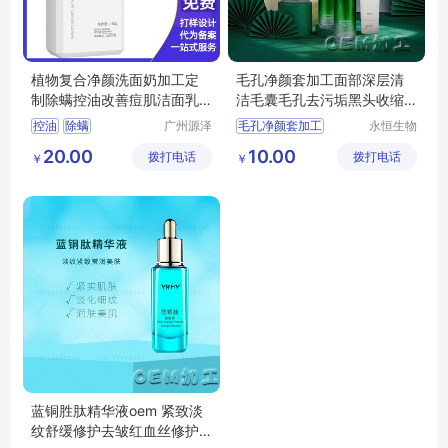
植物复合净颜洗面奶加工定
毛孔净颜套加工面部深层清
制除螨控油改善痘肌洁面乳
洁毛囊毛孔去污垢黑头收缩
贴牌OEM
毛孔控油套
控油
除螨
广州源泽
毛孔净颜套加工
永恒生物
药业有限
科技研究
加工面部深层清洁套
20.00
10.00
拨打电话
公司
拨打电话
（广州）
￥
￥
毛囊毛孔去污垢套
有限公司
头收缩毛孔控油套
毛孔清洁套
蓝铜胜肽精华液oem 紧致淡
纹舒缓修护去皱红血丝修护