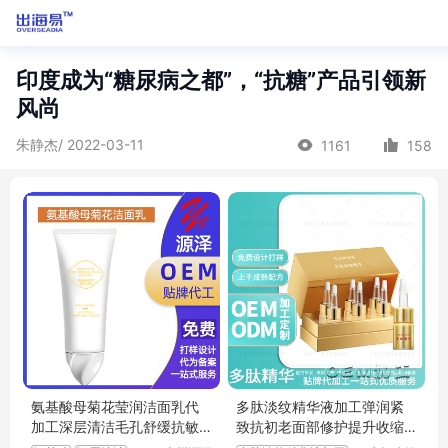
印度成为“糖尿病之都”，“抗糖”产品引领新
风尚
朱静杰/ 2022-03-11
1161
158
氨基酸母菊花莹润洁面乳代
多肽淡纹精华液加工弹润紧
加工深层清洁毛孔舒缓抗敏
致抗初老面部修护提升收缩
洁 面乳OEM
毛孔精华oem