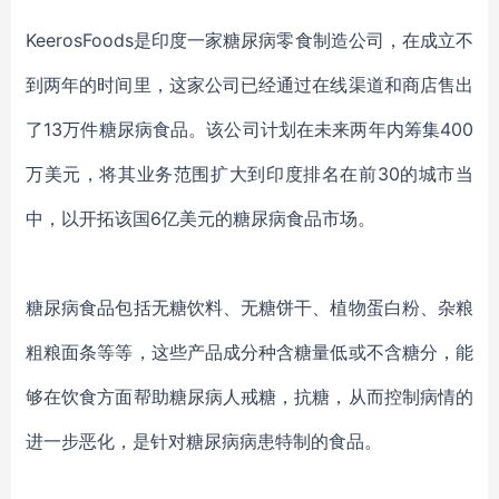
KeerosFoods是印度一家糖尿病零食制造公司，
在
成立
不
到两年的时间里，这家
公司
已经通过在线渠道和商店售出
了
13万
件糖尿病食品
。
该公司
计划在未来两年内筹集
400
万美元，将其业务范围扩大到印度排名
在
前
30的城市
当
中
，以开拓该国
6亿美元的糖尿病食品市场。
糖尿病食品包括无糖饮料、无糖饼干、植物蛋白粉、杂粮
粗粮面条等等，这些产品成分种含糖量低或不含糖分，能
够在饮食方面帮助糖尿病人戒糖，抗糖，从而控制病情的
进一步恶化，是针对糖尿病病患特制的食品。