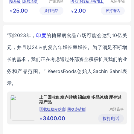
氨基酸
深层清洁
广州源泽
多肽淡纹精华液加工
永恒生物
药业有限
科技研究
清洁毛孔
舒缓抗敏
加工弹润紧致精华
25.00
2.00
拨打电话
公司
拨打电话
（广州）
￥
￥
抗初老面部修护精华液
有限公司
提升收缩毛孔精华oem
精华液加工厂
“到2023年，
印度
的糖尿病食品市场可能会达到10亿美
元，并且以24％的复合年增长率增长。为了满足不断增
长的需求，我们正在考虑通过外部资金积极扩展我们的业
务和产品范围。”
KeerosFoods创始人
Sachin Sahni
表
示。
上门回收红糖赤砂糖 绵白糖 多晶冰糖 库存过
期产品
回收红糖赤砂糖
回收赤砂糖
鸡泽县科
华涂料有
回收赤砂糖红糖
回收赤砂糖甜味剂
限公司
3400.00
拨打电话
￥
回收库存赤砂糖