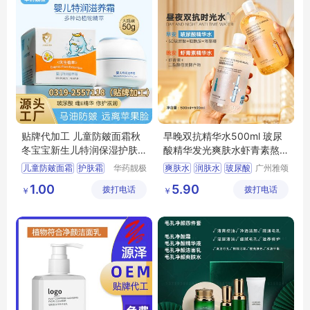
贴牌代加工 儿童防皴面霜秋
早晚双抗精华水500ml 玻尿
冬宝宝新生儿特润保湿护肤
酸精华发光爽肤水虾青素熬
霜马油滋养霜
夜急护湿敷水
儿童防皴面霜
护肤霜
华药靓极
爽肤水
润肤水
玻尿酸
广州雅颂
(河北)药
化妆品制
滋养霜
虾青素
湿敷水
1.00
5.90
拨打电话
业有限公
拨打电话
造有限公
￥
￥
面霜贴牌代加工
司
司
面霜贴牌