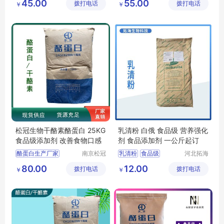
45.00
55.00
拨打电话
有限公司
拨打电话
技有限公
￥
￥
酪蛋白厂家
干酪素
海藻酸钠厂家
司
干酪素食品级
海藻酸钠价格
松冠生物干酪素酪蛋白 25KG
乳清粉 白俄 食品级 营养强化
食品级添加剂 改善食物口感
剂 食品添加剂 一公斤起订
酪蛋白生产厂家
南京松冠
乳清粉
食品级
河北拓海
生物科技
生物科技
酪蛋白添加量
乳清粉价格
80.00
12.00
拨打电话
有限公司
拨打电话
有限公司
￥
￥
酪蛋白厂家价格
乳清粉用途
乳清粉报价