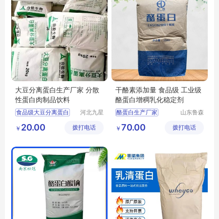
大豆分离蛋白生产厂家 分散
干酪素添加量 食品级 工业级
性蛋白肉制品饮料
酪蛋白增稠乳化稳定剂
食品级大豆分离蛋白
河北九星
酪蛋白生产厂家
山东鲁森
化工产品
生物科技
大豆分离蛋白厂家
酪蛋白用途
20.00
70.00
拨打电话
有限公司
拨打电话
有限公司
￥
￥
大豆分离蛋白
食品级酪蛋白厂家