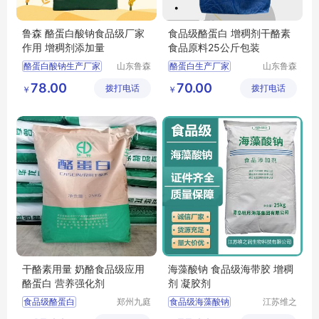
鲁森 酪蛋白酸钠食品级厂家
食品级酪蛋白 增稠剂干酪素
作用 增稠剂添加量
食品原料25公斤包装
酪蛋白酸钠生产厂家
山东鲁森
酪蛋白生产厂家
山东鲁森
生物科技
生物科技
酪蛋白酸钠用途
酪蛋白用途
78.00
70.00
拨打电话
有限公司
拨打电话
有限公司
￥
￥
酪蛋白酸钠厂家
酪蛋白含量
干酪素用量 奶酪食品级应用
海藻酸钠 食品级海带胶 增稠
酪蛋白 营养强化剂
剂 凝胶剂
食品级酪蛋白
郑州九庭
食品级海藻酸钠
江苏维之
化工产品
润生物科
增稠剂酪蛋白
海藻酸钠生产厂家