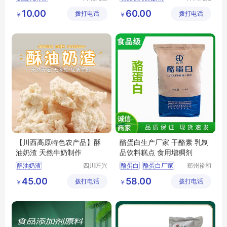
化工产品
化工产品
脱盐乳清粉厂家
海藻酸钠厂家
10.00
60.00
拨打电话
有限公司
拨打电话
有限公司
￥
￥
脱盐乳清粉食品级
海藻酸钠食用增稠剂
脱盐乳清粉添加剂
脱盐乳清粉批发零售
【川西高原特色农产品】酥
酪蛋白生产厂家 干酪素 乳制
油奶渣 天然牛奶制作
品饮料糕点 食用增稠剂
酥油奶渣
四川匠兴
酪蛋白
酪蛋白厂家
郑州裕和
礼农业发
食品添加
食品级酪蛋白
45.00
58.00
拨打电话
展有限公
拨打电话
剂有限公
￥
￥
干酪素生产厂家
司
司