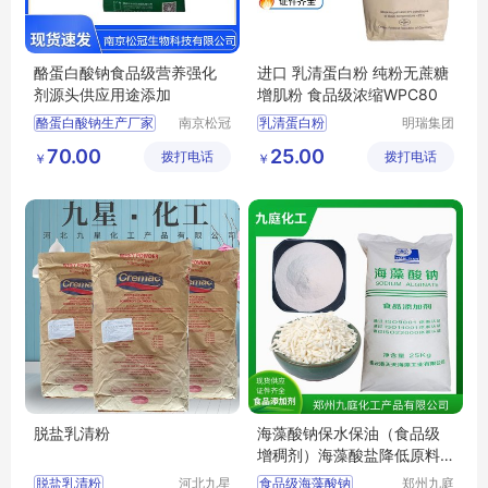
酪蛋白酸钠食品级营养强化
进口 乳清蛋白粉 纯粉无蔗糖
剂源头供应用途添加
增肌粉 食品级浓缩WPC80
酪蛋白酸钠生产厂家
南京松冠
乳清蛋白粉
明瑞集团
生物科技
（河南）
酪蛋白酸钠用途
浓缩蛋白粉
70.00
25.00
拨打电话
有限公司
拨打电话
有限公司
￥
￥
酪蛋白酸钠价格
纯粉无蔗糖增肌粉
WPC80
脱盐乳清粉
海藻酸钠保水保油（食品级
增稠剂）海藻酸盐降低原料
肉用量
脱盐乳清粉
河北九星
食品级海藻酸钠
郑州九庭