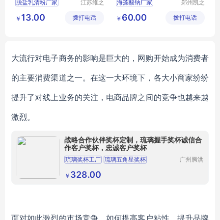
脱盐乳清粉厂家
江苏维之
海藻酸钠厂家
郑州凯之
润生物科
裕食品添
脱盐乳清粉食品级
海藻酸钠用途
13.00
60.00
拨打电话
技有限公
拨打电话
加剂有限
￥
￥
脱盐乳清粉营养强化剂
海藻酸钠价格
司
公司
大流行对电子商务的影响是巨大的，网购
开始
成为
消费者
的主要消费渠道之一。在这一大环境下，各大小商家
纷纷
提升了对
线上业务
的关注
，
电商品牌之间的竞争也越来越
激烈。
战略合作伙伴奖杯定制，琉璃握手奖杯诚信合
作客户奖杯，忠诚客户奖杯
琉璃奖杯工厂
琉璃五角星奖杯
广州腾洪
工艺品有
深圳奖杯厂家
限公司
328.00
￥
面对如此激烈的市场竞争，如何提高客户粘性、提升
品牌