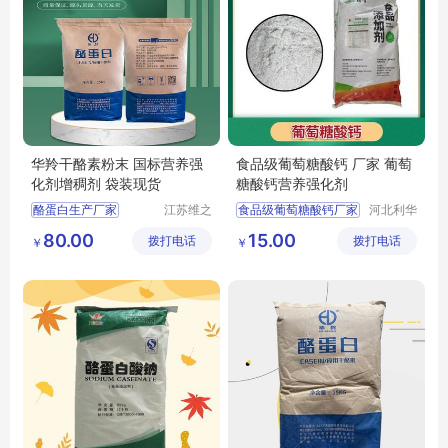
华羚干酪素粉末 国标营养强
食品级葡萄糖酸钙 厂家 葡萄
化剂增稠剂 袋装现货
糖酸钙营养强化剂
酪蛋白生产厂家
江苏维之
食品级葡萄糖酸钙厂家
河北利华
润生物科
生物科技
干酪素
食品级酪蛋白
葡萄糖酸钙营养强化剂
80.00
15.00
拨打电话
技有限公
拨打电话
有限公司
￥
￥
葡萄糖酸钙价格
司
葡萄糖酸钙厂家
葡萄糖酸钙生产厂家