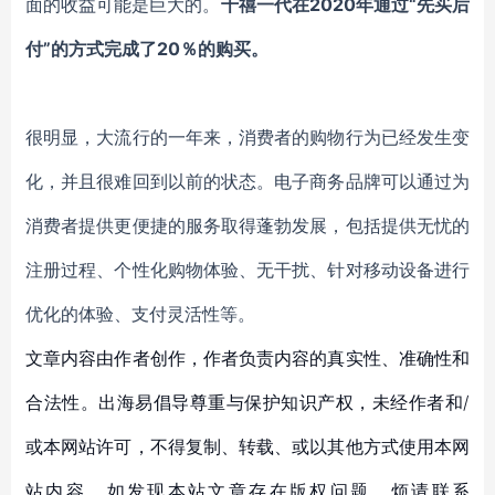
面的
收益可能是巨大的。
千禧一代在
2020年通过“
先买后
付
”
的方式
完成了
20％的购买。
很明显，大流行的一年来，
消费者的购物行为已经发生变
化，并且很难回到以前的状态
。电子商务品牌可以通过
为
消费者提供更便捷的服务取得
蓬勃发展
，
包括提供
无忧的
注册过程
、
个性化
购物体验
、
无干扰
、
针对移动设备进行
优化的体验
、
支付灵活性
等。
文章内容由作者创作，作者负责内容的真实性、准确性和
合法性。出海易倡导尊重与保护知识产权，未经作者和/
或本网站许可，不得复制、转载、或以其他方式使用本网
站内容。如发现本站文章存在版权问题，烦请联系