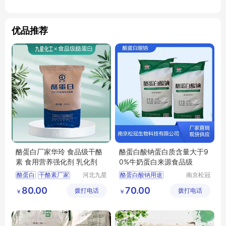
优品推荐
酪蛋白厂家华玲 食品级干酪
酪蛋白酸钠蛋白质含量大于9
素 食用营养强化剂 乳化剂
0%牛奶蛋白来源食品级
酪蛋白
干酪素厂家
河北九星
酪蛋白酸钠用途
南京松冠
化工产品
生物科技
食品级酪蛋白
酪蛋白酸钠含量
80.00
70.00
拨打电话
有限公司
拨打电话
有限公司
￥
￥