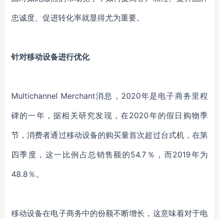
忠诚度
、
促进转化率就显得尤为重要
。
针对移动设备进行优化
Multichannel Merchant
消息，
2020年是电子商务里程
碑的一年，
据相关
研究
发现，在
2020年的假日购物季
节，
消费者通过
移动设备
的
购买量首次超过台式机，
在
第
四季度
，
这一比例
占
总
销售额的
54.7％，而2019年为
48.8％。
移动
设备
在电子商务中的份额不断增长，这意味着对于电