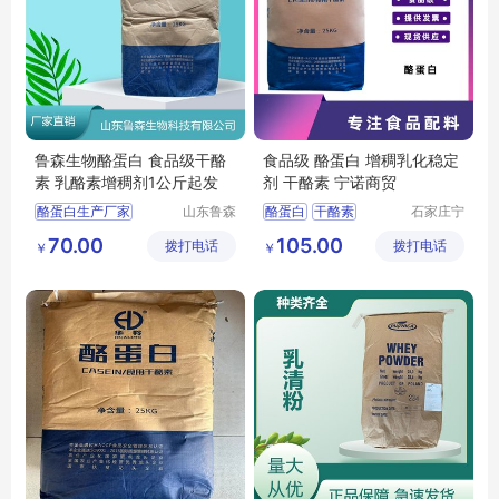
鲁森生物酪蛋白 食品级干酪
食品级 酪蛋白 增稠乳化稳定
素 乳酪素增稠剂1公斤起发
剂 干酪素 宁诺商贸
酪蛋白生产厂家
山东鲁森
酪蛋白
干酪素
石家庄宁
生物科技
诺商贸有
酪蛋白用途
酪蛋白价格
70.00
105.00
拨打电话
有限公司
拨打电话
限公司
￥
￥
酪蛋白含量