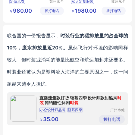
定做风衣
苏州永至
私人定制服装
苏州永至
诚服饰有
诚服饰有
双面羊绒大衣
高级西服定制
980.00
1980.00
拨打电话
限公司
拨打电话
限公司
￥
￥
加工贴牌女
定制高档西装
秋冬新款韩版
定做结婚西装
经典外套纯羊毛西服套装
定做主持人西装
联合国的一份报告显示，
时装行业的碳排放量约占全球的
10%，废水排放量近20%。
虽然飞行对环境的影响同样
较大，但时装业消耗的能量比航空和航运加起来还要多。
时装业还被认为是塑料流入海洋的主要原因之一，这一问
题越来越令人担忧。
直播流量款好货 轻慕四季 设计师款甜酷风
时
装
简约随性休闲
时装
小众设计师品牌
轻慕四季
广州市健
凡服饰有
简约时尚随性穿搭
直播实体店好货
限公司
35.00
拨打电话
￥
厂家一手女装货源