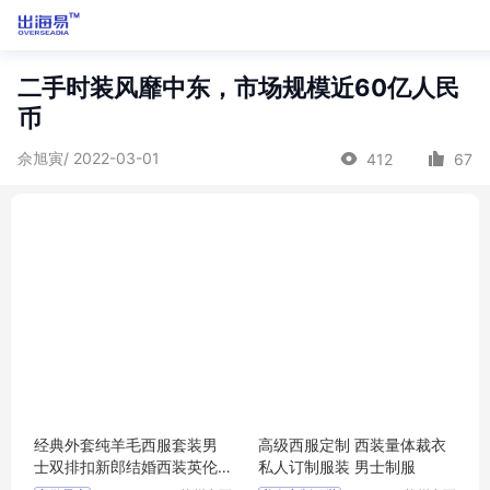
二手时装风靡中东，市场规模近60亿人民
币
佘旭寅/ 2022-03-01
412
67
经典外套纯羊毛西服套装男
高级西服定制 西装量体裁衣
士双排扣新郎结婚西装英伦
私人订制服装 男士制服
风商务正装