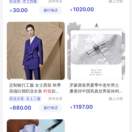
职业装
女士西服
苏州永至
颍上力程
诚服饰有
仪器设备
女式西服
女式西装
1020.00
30.00
￥
拨打电话
限公司
有限公司
￥
女士西装
定制银行工服 女士西装 秋季
罗蒙唐装男夏季中老年男士
高端白领职业女装
时装
款式
桑蚕丝中国风真丝男装休闲
新颖
夏装套装
职业女装
女士工服
苏州永至
颍上力程
诚服饰有
仪器设备
夏季职业装
1197.00
680.00
￥
拨打电话
限公司
有限公司
￥
夏季工作服
银行职业装