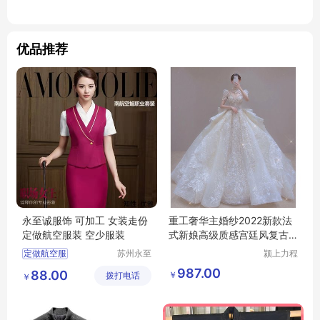
优品推荐
永至诚服饰 可加工 女装走份
重工奢华主婚纱2022新款法
定做航空服装 空少服装
式新娘高级质感宫廷风复古
大拖尾2021轻
定做航空服
苏州永至
颍上力程
诚服饰有
仪器设备
南方航空服定做
987.00
88.00
￥
拨打电话
限公司
有限公司
￥
东方航空服定做
西南航空服定做
定做空姐服装