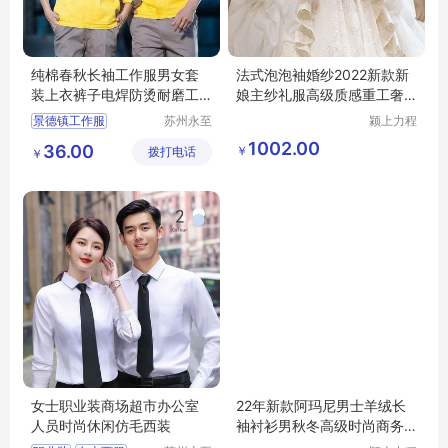
纯棉春秋长袖工作服男女套
法式泡泡袖婚纱2022新款新
装上衣裤子电焊防烫耐磨工
娘主纱礼服高级质感重工奢
厂劳保服定制
华大拖尾冬季
景德镇工作服
苏州永至
颍上力程
诚服饰有
仪器设备
鹰潭工作服
1002.00
36.00
￥
拨打电话
限公司
有限公司
￥
乐平工作服
万年工作服
余干服装厂
女士职业装商场超市办公室
22年新款阿玛尼男士羊绒长
人员时尚休闲仿毛西装
袖衬衫男秋冬高级时尚商务
休闲保暖衬衣