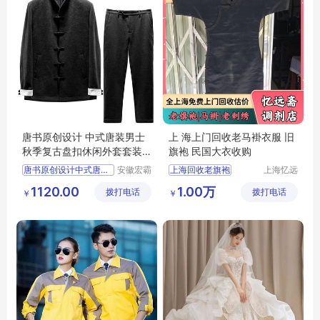
唐书原创设计 中式唐装男士
上 海上门回收老马褂衣服 旧
秋季复古盘扣休闲外套套装 1
旗袍 民国大衣收购
00苎麻
唐书原创设计中式唐装男
安徽宏霸
上海回收老旗袍
上海忆远
机械设备
斋再生资
哪里回收老旗袍
1120.00
1.00万
拨打电话
有限公司
拨打电话
源回收有
￥
￥
哪里回收老衣服
限公司
哪里回收民国旗袍
上海回收老旧衣服旗袍