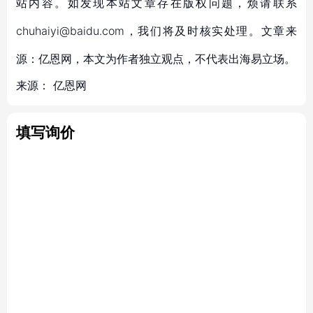
站内容。如发现本站文章存在版权问题，烦请联系
chuhaiyi@baidu.com，我们将及时核实处理。文章来
源：亿恩网，本文为作者独立观点，不代表出海易立场。
来源：
亿恩网
填写询价