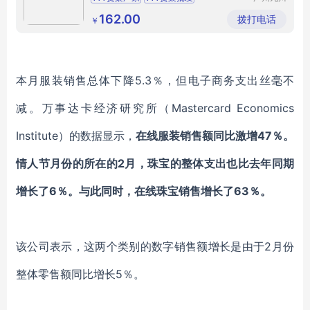
货架有限
vvv货架集合店
公司
162.00
拨打电话
￥
本月服装销售总体下降
5.3％，但电子商务支出丝毫不
减。万事达卡经济研究所（Mastercard Economics
Institute）的数据显示，
在线服装销售额同比激增
47％。
情人节月份的
所在的
2月，珠宝的整体支出也比去年同期
增长了6％
。
与此同时，在线珠宝销售增长了
63％。
该公司表示，这两个类别的数字销售额增长是由于
2月份
整体零售额同比增长5％。