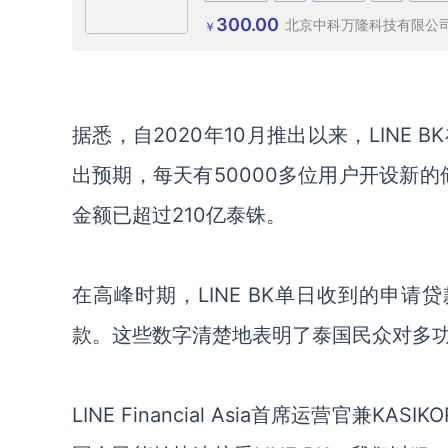
300.00
北京中科万隆科技有限公
￥
据悉，
自
2020年10月推出以来，LINE 
出预期
，
每天有
50000
多位用户开设
新的
金额
已超过
210亿泰铢。
在高峰时期，
LINE BK
单日
收到的申请
贷
款
。这些数字清楚地表明了泰国
民众
对多
LINE Financial Asia首席运营官兼KASIK