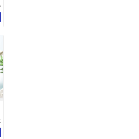
维
有
空
乐
百