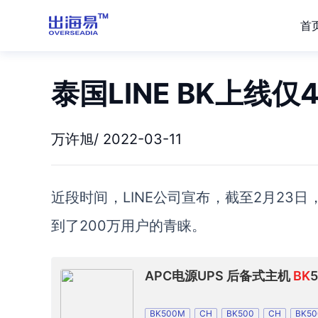
首
泰国LINE BK上线
万许旭/ 2022-03-11
近段时间，
LINE
公司宣布，截至
2月23日
到
了
200万用户的青睐
。
APC电源UPS 后备式主机
BK
BK500M
CH
BK500
CH
BK5