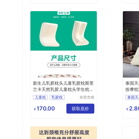
新生儿乳胶枕头儿童乳胶枕斯里
泰国天
兰卡天然乳胶儿童枕头学生枕卡
按摩枕
通枕
代发
儿童枕
乳胶枕
东莞市维
泰国天
赛实业有
乳胶枕头
学生枕
护颈椎
限公司
170.00
2.8
卡通枕
获取底价
按摩枕
￥
￥
礼品社