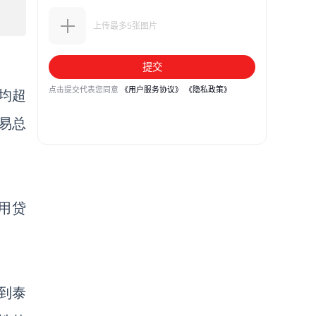
均
超
易总
用贷
看到泰