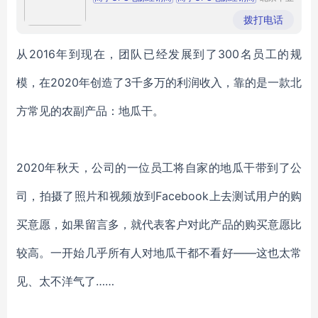
伟业科技
商宇UPS电源经销商
商宇UPS电源经销商
发展有限
拨打电话
公司
商宇UPS电源经销商
从
2016年到现在，团队已经发展到了300名员工的规
模，在2020年创造了3千多万的利润收入，靠的是一款北
方常见的农副产品：地瓜干。
2020年秋天，公司的一位员工将自家的地瓜干带到了公
司，拍摄了照片和视频放到Facebook上去测试用户的购
买意愿，如果留言多，就代表客户对此产品的购买意愿比
较高。一开始几乎所有人对地瓜干都不看好——这也太常
见、太不洋气了……