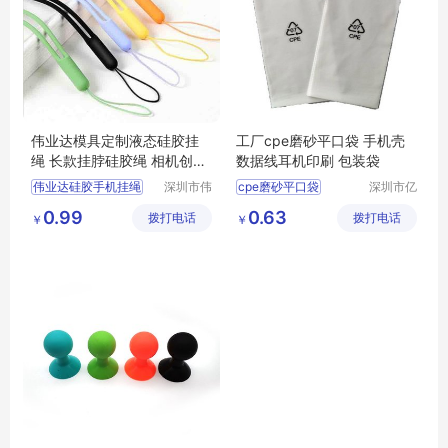
伟业达模具定制液态硅胶挂
工厂cpe磨砂平口袋 手机壳
绳 长款挂脖硅胶绳 相机创意
数据线耳机印刷 包装袋
弹力绳
伟业达硅胶手机挂绳
深圳市伟
cpe磨砂平口袋
深圳市亿
业达科技
宏盛包装
U盘环保硅胶弹力绳定制加工厂家
手机壳包装袋
0.99
0.63
拨打电话
有限公司
拨打电话
制品有限
￥
￥
伟业达模具定制液态硅胶挂绳
数据线包装袋
公司
长款挂脖硅胶绳
耳机包装袋
相机创意弹力挂绳
印刷包装袋