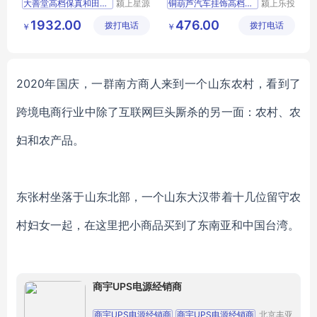
大善堂高档保真和田玉平安
颍上星源
铜葫芦汽车挂饰高档男士车
颍上乐投
科技发展
科技发展
1932.00
476.00
拨打电话
有限公司
拨打电话
有限公司
￥
￥
2020年国庆，一群南方商人来到一个山东农村，看到了
跨境电商行业中除了互联网巨头厮杀的另一面：农村、农
妇和农产品。
东张村坐落于山东北部，一个山东大汉带着十几位留守农
村妇女一起，在这里把小商品买到了东南亚和中国台湾。
商宇UPS电源经销商
商宇UPS电源经销商
商宇UPS电源经销商
北京丰亚