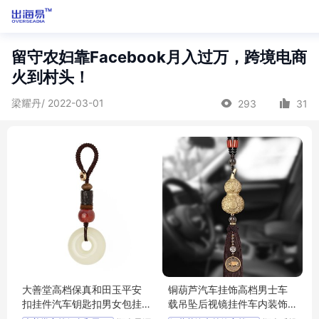
留守农妇靠Facebook月入过万，跨境电商
火到村头！
梁耀丹/ 2022-03-01
293
31
大善堂高档保真和田玉平安
铜葫芦汽车挂饰高档男士车
扣挂件汽车钥匙扣男女包挂
载吊坠后视镜挂件车内装饰
饰创意送礼物
用品