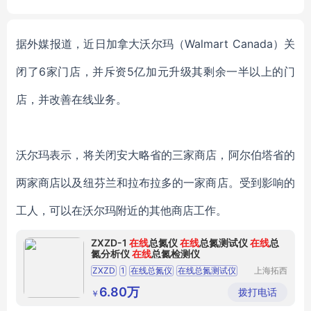
r de fer
据外媒报道，近日
加拿大沃尔玛（Walmart Canada）关
闭了6家门店，并斥资5亿加元升级其剩余一半以上的门
店，并改善在线业务。
沃尔玛
表示，将关闭安大略省的三家商店，阿尔伯塔省的
两家商店以及纽芬兰和拉布拉多的一家商店。
受到影响的
工人，可以在沃尔玛附近的其他商店工作。
ZXZD-1
在线
总氮仪
在线
总氮测试仪
在线
总
氮分析仪
在线
总氮检测仪
ZXZD
1
在线总氮仪
在线总氮测试仪
上海拓西
电子科技
在线总氮分析仪
在线总氮检测仪
有限公司
6.80万
拨打电话
￥