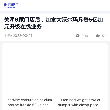
关闭6家门店后，加拿大沃尔玛斥资5亿加
元升级在线业务
牛景/ 2022-03-01
390
52
carbide carbure de calcium
10 ton load weight crawler
bombe futs de 50 kg carbu
dumper with cheap price o
re de calcium 50kg tambou
n sale