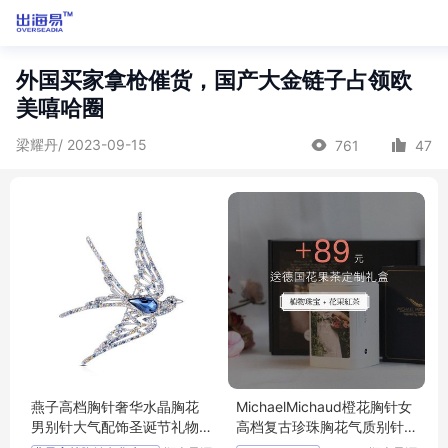
外国买家拿枪催货，国产大金链子占领欧
美嘻哈圈
梁耀丹/ 2023-09-15
761
47
燕子高档胸针奢华水晶胸花
MichaelMichaud橙花胸针女
男别针大气配饰圣诞节礼物
高档复古珍珠胸花气质别针
送女领导实用
奢华礼物