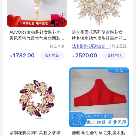
AUVORY麦穗胸针女胸花小
法卡曼雪花系列复古胸花女
香风百搭气质大气奢华西装
秋冬镶水钻气质胸针高档丝
别针配饰
巾扣生日礼物
颍上卓越
法卡曼雪花系列复古胸花女
颍上星源
电子商务
科技发展
1782.00
2520.00
拨打电话
有限公司
拨打电话
有限公司
￥
￥
紫荆花胸花胸针高档女奢华
佳航 学生会袖章 定制魔术贴