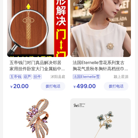
五帝钱门对门真品解决邻居
法国Eternelle雪花系列复古
家用挂件卧室大门金属贴中
胸花气质秋冬胸针高档丝巾
国结窗户镜子
扣生日礼物
五帝钱
葫芦
挂件
沭阳县庭
法国Eternelle雪
颍上星源
市亦电子
科技发展
铜钱
吉祥
20.00
499.00
拨打电话
商务有限
拨打电话
有限公司
￥
￥
公司