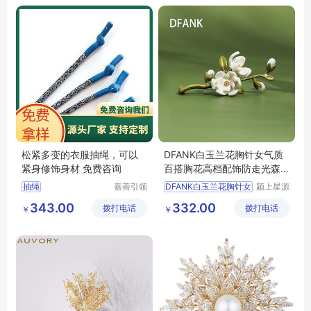
松紧多变的衣服抽绳，可以
DFANK白玉兰花胸针女气质
紧身修饰身材 免费咨询
百搭胸花高档配饰防走光森
系小清新奢华
抽绳
嘉善引领
DFANK白玉兰花胸针女
颍上星源
服饰辅料
科技发展
343.00
332.00
拨打电话
厂(普通
拨打电话
有限公司
￥
￥
合伙)