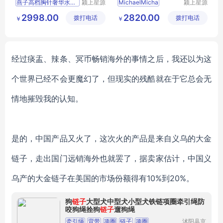
燕子高档胸针奢华水晶胸花
颍上星源
MichaelMicha
颍上星源
科技发展
科技发展
2998.00
2820.00
拨打电话
有限公司
拨打电话
有限公司
￥
￥
经过痰盂、辣条、冥币畅销海外的事情之后，我还以为这
个世界已经不会更魔幻了，但现实的残酷就在于它总会无
情地摧毁我的认知。
是的，中国产品又火了，这次火的产品是来自义乌的大金
链子，走出国门远销海外也就罢了，据卖家估计，中国义
乌产的大金链子在美国的市场份额得有
10%到20%。
狗
链子
大型犬中型犬小型犬铁链项圈牵引绳防
咬狗绳拴狗
链子
遛狗绳
牵引绳
背带
项圈
链子
项圈
沭阳县京