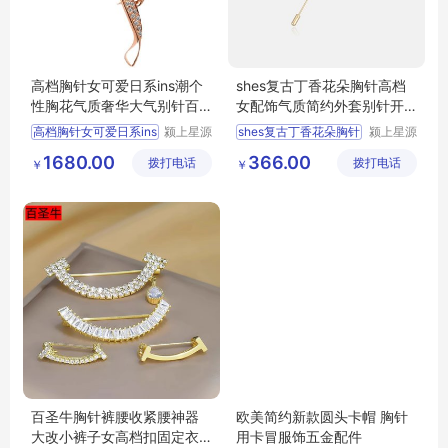
高档胸针女可爱日系ins潮个
shes复古丁香花朵胸针高档
性胸花气质奢华大气别针百
女配饰气质简约外套别针开
搭女士配饰
衫插针胸花
高档胸针女可爱日系ins
颍上星源
shes复古丁香花朵胸针
颍上星源
科技发展
科技发展
1680.00
366.00
拨打电话
有限公司
拨打电话
有限公司
￥
￥
百圣牛胸针裤腰收紧腰神器
欧美简约新款圆头卡帽 胸针
大改小裤子女高档扣固定衣
用卡冒服饰五金配件