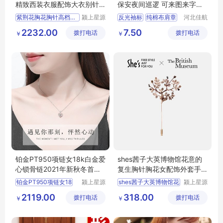
精致西装衣服配饰大衣别针2
保安夜间巡逻 可来图来字制
021年新款潮
作
紫荆花胸花胸针高档女奢华
颍上星源
反光袖标
纯棉布肩章
河北佳航
科技发展
电力器材
三角连肩袖章
2232.00
7.50
拨打电话
有限公司
拨打电话
有限公司
￥
￥
大红袖章
魔术贴袖章
铂金PT950项链女18k白金爱
shes茜子大英博物馆花意的
心锁骨链2021年新秋冬首饰
复生胸针胸花女配饰外套手
女士生日礼物
工别针开衫
铂金PT950项链女18
颍上星源
shes茜子大英博物馆花
颍上星源
科技发展
科技发展
2119.00
318.00
拨打电话
有限公司
拨打电话
有限公司
￥
￥