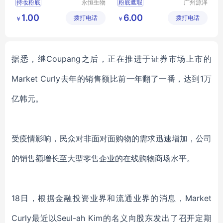
持妆粉底
永恒生物
粉底遮瑕
广州源泽
科技研究
药业有限
持久不脱粉底
1.00
6.00
拨打电话
（广州）
拨打电话
公司
￥
￥
干皮油皮保湿控油bb霜
有限公司
遮瑕轻薄粉底
自然裸妆粉底液
据悉，继
Coupang之后，正在推进于证券市场上市的
Market Curly去年的销售额比
前
一年翻了一番，达到
1万
亿韩元。
受疫情影响
，
民众
对非面对面购物的需求迅速增加，
公司
的
销售额增长至大型零售
企业
的在线购物商场水平。
18日，
根
据金融投资业界和流通业界的消息，
Market
Curly最近以Seul-ah Kim的名义向股东
发出了
召开定期