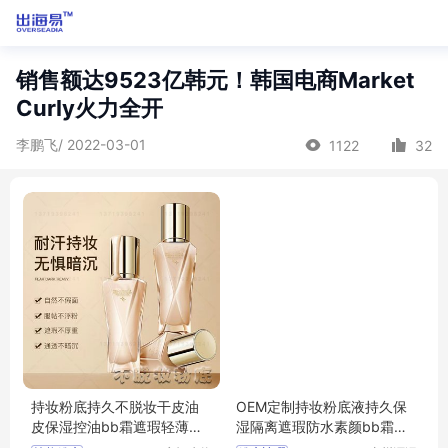
销售额达9523亿韩元！韩国电商Market
Curly火力全开
李鹏飞/ 2022-03-01
1122
32
持妆粉底持久不脱妆干皮油
OEM定制持妆粉底液持久保
皮保湿控油bb霜遮瑕轻薄自
湿隔离遮瑕防水素颜bb霜代
然裸妆粉底液
加工