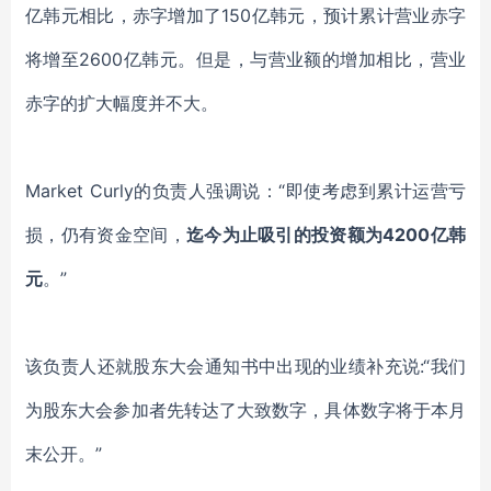
亿韩元相比，赤字增加了150亿韩元
，
预计累计营业赤字
将增至
2600亿韩元
。
但是
，
与
营业额
的增加相比，营业
赤字的扩大幅度并不大
。
Market Curly的
负责人
强调说：
“即使考虑到累计运营亏
损，
仍有资金空间，
迄今为止吸引的投资额为
4200亿韩
元
。”
该负责人还就股东大会通知书中出现的业绩补充说
:“
我们
为股东大会参加者先转达了大致数字
，
具体数字将于本月
末公开。
”