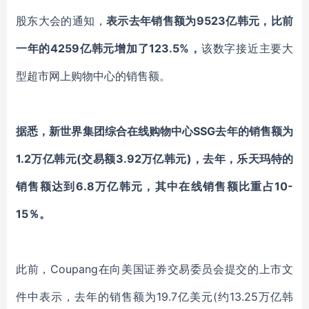
股东大会的通知，
表示
去年销售额为
9523亿韩元，比前
一年
的
4259亿韩元增加了123.5%
，
该数字接近主要大
型超市网上购物中心的销售额。
据悉，
新世界集团综合在线购物中心
SSG去年的销售额为
1.2万亿韩元(交易额3.9
2
万亿韩元
)
，
去年，
乐天
玛特
的
销售额
达到
6
.
8
万
亿韩元，其中
在线销售额
比重
占
10-
15％。
此前，
Coupang在向美国证券交易委员会提交的上市文
件中表示，去年的销售额为19.7亿美元(约13.25万亿韩