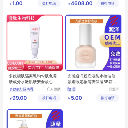
1.00
4608.00
拨打电话
（广州）
拨打电话
有限公司
￥
￥
均匀肤色不脱妆持妆粉底加工
有限公司
保持水润不脱妆持妆粉底加工
有效遮盖肌肤瑕疵不脱妆持妆粉底加工
多效靓肤隔离乳均匀肤色养
光感透润粉底液防水控油修
肤成分水嫩肌肤安全放心
颜遮瑕定妆清爽保湿BB霜彩
妆oem定制
多效靓肤隔离乳
广东微肽
遮瑕
广州源泽
生物科技
药业有限
靓肤隔离乳
99.00
5.00
拨打电话
有限公司
拨打电话
公司
￥
￥
美白多效靓肤隔离乳
保湿隔离乳
隔离乳