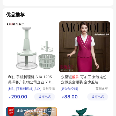
优品推荐
利仁 手机料理机 SJX-1205
永至诚
服饰
可加工 女装走份
美泽客户礼物公司企业 Y-BH
定做航空服装 空少服装
LR-(T)-55
利仁
手机料理机
SJX
泉州美泽
定做航空服
苏州永至
贸易有限
诚服饰有
1205
南方航空服定做
299.00
88.00
拨打电话
公司
拨打电话
限公司
￥
￥
客户礼物公司企业
MY
东方航空服定做
BHLR
T
55
西南航空服定做
定做空姐服装