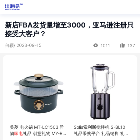
新店FBA发货量增至3000，亚马逊注册只
接受大客户？
何颖/ 2023-09-15
1011
137
美菱 电火锅 MT-LC1503 雅
Solis索利斯搅拌机 S-BL10
物
家电
礼品 创意礼物 MY-RX
礼品采购平台 礼品销售 礼品
SY-L5-04
MY-BKSLS-L8-24