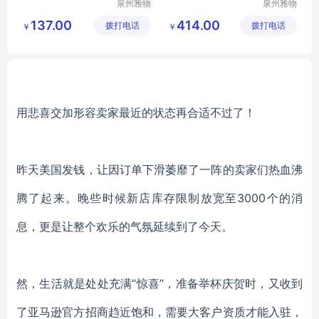
泉州雅物
泉州雅物
贸易有限
贸易有限
137.00
414.00
拨打电话
公司
拨打电话
公司
￥
￥
用悲喜交加形容卖家最近的状态再合适不过了！
昨天美国发钱，让因订单下滑萎靡了一阵的卖家们热血沸
腾了起来。晚些时候新店库存限制放宽至
3000个的消
息，更是让整个欢乐的气氛延续到了今天。
然，生活就是处处充满
“惊喜”，准备举杯庆贺时，又收到
了亚马逊官方招商趋近饱和，需要大客户资质才能入驻，