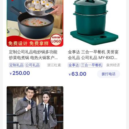
定制公司礼品电炒锅多功能
金事达 三合一早餐机 美誉宴
炒菜电煮锅 电热火锅客户礼
会礼品 公司礼品 MY-BXDQ-
品企业送礼
L5-15
定制礼品
公司礼品
浙江红素
金事达
三合一早餐机
泉州经济
实业有限
技术开发
电炒锅
客户礼品
美誉
宴会礼品
MY
250.00
63.00
￥
公司
拨打电话
区美誉商
￥
企业送礼
BXDQ
L5
15
贸有限公
司