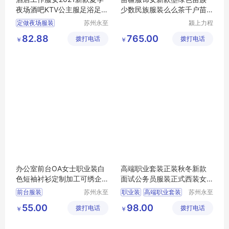
夜场酒吧KTV公主服足浴足疗
少数民族服装么么茶千户苗
技师服套装
寨旅拍整套
定做夜场服装
苏州永至
颍上力程
诚服饰有
仪器设备
南昌哪有做夜场的服装
82.88
765.00
拨打电话
限公司
拨打电话
有限公司
￥
￥
KTV服装
小姐服装
吉姆萨斯
办公室前台OA女士职业装白
高端职业套装正装秋冬新款
色短袖衬衫定制加工可绣企
面试公务员服装正式西装女
业标志
工作装
前台服装
苏州永至
职业装
高端职业套装
苏州永至
诚服饰有
诚服饰有
文员工作服装
面试公务员服装
55.00
98.00
拨打电话
限公司
拨打电话
限公司
￥
￥
女士白衬衫
女工作装
正式西装
物业前台服装
银行前台服装