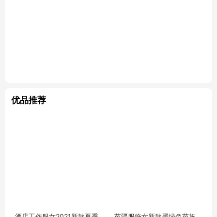
优品推荐
酒店工作服女2021新款夏季
苗疆服饰女新款墨绿色苗族