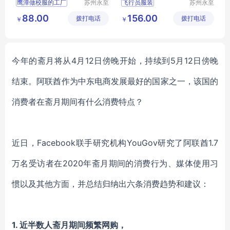
鹰潭做校服的工厂
苏州永至
飞行员服装
苏州永至
诚服饰有
诚服饰有
吉安做校服的工厂
售票员服装
88.00
156.00
拨打电话
限公司
拨打电话
限公司
￥
￥
宜春做校服的工厂
地铁人员工作服
新余做校服的工厂
地铁人员工
赣州哪里有做校服的工厂
铁道学院服装
今年的斋月将从4月12日傍晚开始，持续到5月12日傍晚
结束。阿联酋作为中东电商发展最好的国家之一，该国的
消费者在斋月期间有什么消费特点？
近日，Facebook联手研究机构YouGov研究了阿联酋1.7
万名受访者在2020年斋月期间的消费行为、媒体使用习
惯以及其他方面，并总结归纳出六条消费趋势和建议：
1.
近半数人斋月期间频繁网购，