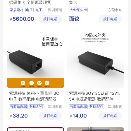
据采集卡 全新原装现货
集卡
家居建材
电子
电工
深圳博瑞
大华采集卡
东莞市东
图电子科
城奔月电
其它
视频采集卡
DH
5600.00
面议
拨打电话
技有限公
拨打电话
子配件店
￥
VT06541H
司
索源科技 体积小 重量轻 3C
索源科技SOY 3C认证 12V1.
电子 数码配件 电源适配器
5A 电源适配器 数码配件
电源适配器
数码配件
深圳市索
电源适配器
数码配件
深圳市索
源科技有
源科技有
小型便携式电子设备
38.20
14.00
拨打电话
限公司
拨打电话
限公司
￥
￥