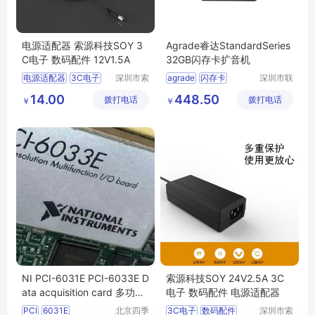
电源适配器 索源科技SOY 3
Agrade睿达StandardSeries
C电子 数码配件 12V1.5A
32GB闪存卡扩音机
电源适配器
3C电子
深圳市索
agrade
闪存卡
深圳市联
源科技有
乐实业有
数码配件
12V1
5A
扩音机
14.00
448.50
拨打电话
限公司
拨打电话
限公司
￥
￥
NI PCI-6031E PCI-6033E D
索源科技SOY 24V2.5A 3C
ata acquisition card 多功能
电子 数码配件 电源适配器
数据采集卡
PCI
6031E
北京四季
3C电子
数码配件
深圳市索