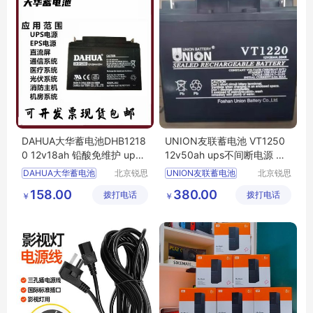
DAHUA大华蓄电池DHB1218
UNION友联蓄电池 VT1250
0 12v18ah 铅酸免维护 ups
12v50ah ups不间断电源 消
不间断电源 正品
防主机 医疗设备
DAHUA大华蓄电池
北京锐思
UNION友联蓄电池
北京锐思
特电源科
特电源科
DHB12180
12v18ah
VT1250
12v50ah
158.00
380.00
拨打电话
技有限公
拨打电话
技有限公
￥
￥
铅酸免维护
ups不间断电源
司
司
ups不间断电源
医疗设备