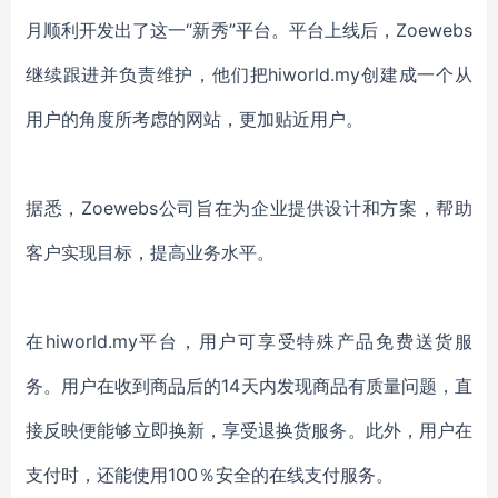
月
顺利开发出了这一
“新秀”平台
。
平台上线后
，
Zoewebs
继续跟进并负责维护
，
他们
把
hiworld.my
创建成一个
从
用户的角度
所考虑的网站，更加贴近用户
。
据悉，
Zoewebs
公司
旨在
为企业
提供设计和
方案
，帮助
客户实现目标，
提高
业务
水平
。
在
hiworld.my
平台，用户
可
享受特殊产品
免费送货服
务。
用户在收到商品后的
14天内发现商品有质量问题
，
直
接反映
便
能够立即换新
，
享受
退换
货服务
。
此外，用户在
支付时，还能使用
100％安全的在线
支付服务。