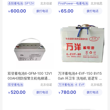
品
免维护 原装正品
圣阳蓄电池
SP12V
北京信诺
FirstPower一电蓄电池
北京锐思
盛源科技
特电源科
100
12v100ah
LFP1255
6v4
5ah
600.00
65.00
拨打电话
有限公司
拨打电话
技有限公
￥
￥
太阳能光伏
消防主机
铅酸免维护
司
双登蓄电池6-GFM-100 12V1
万洋蓄电池4-EVF-150 8V15
00AH消防报警主机电梯通讯
0ah 环卫车 洗地机 巡逻车 叉
应急UPS电源
车 观光车 三轮车
双登蓄电池
北京信诺
万洋蓄电池
4
EVF
北京锐思
盛源科技
特电源科
双登铅酸蓄电池
1508V150ah
环卫车
520.00
780.00
拨打电话
有限公司
拨打电话
技有限公
￥
￥
双登电池6
GFM
100
司
双登6
12V100AH