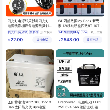
闪光灯电源线摄影棚闪光灯
WD西部数据My Book 新元
电源线影棚设备电源线摄影
素 12t移动硬盘西数8T 10T
器材摄影
NAS氦气
闪光灯
电源线
摄影棚
焦作市风
WD西部数据My
Boo
颍上星源
清扬贸易
科技发展
22.00
2548.00
拨打电话
有限公司
拨打电话
有限公司
￥
￥
圣阳蓄电池SP12-100 12v10
FirstPower一电蓄电池 LFP1
0ah 太阳能光伏 ups电源 正
255 6v4.5ah 消防主机 铅酸