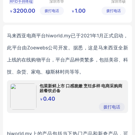
RFID手持终端
深圳市华
深圳市硕
翔天诚科
远科技有
RFID数据采集器
3200.00
1.00
拨打电话
技有限公
拨打电话
限公司
￥
￥
RFID盘点机
司
超高频手持终端
超高频手持盘点机
马来西亚
电商平台
hiworld.my
已
于
2021年1月
正式
启动，
此平台
由
Zoewebs
公司
开发
。
据悉，
这是马来西亚
全新
上线的在线
购物平台，
平台
产品种类繁多，包括美容、科
技、杂货、
家电
、
穆斯林时尚等等。
包菜新鲜上市 口感脆嫩 烹饪多样 电商采购商
超餐饮必备
0.40
￥
拨打电话
hiworld.my上的产品包括
当下热门
产品和
新奇
产品，可