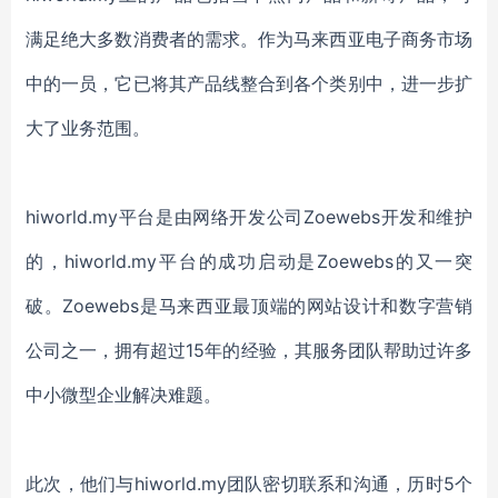
满足
绝大多数
消费者的需求。作为马来西亚电子商务市场
中的一员
，它已将其产品线整合到各个类别中，进一步扩
大了
业务
范围
。
hiworld.my
平台
是由
网络开发公司
Zoewebs开发和维护
的，
hiworld.my
平台的
成功启动
是
Zoewebs
的又一突
破
。
Zoewebs是马来西亚
最顶端
的网站设计和数字营销
公司之一，拥有超过
15年的经验
，
其服务团队
帮助
过
许多
中小微型企业解决难题。
此次，
他们与
hiworld.my团队密切联系和沟通，历时5个