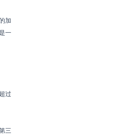
的加
是一
已超过
第三