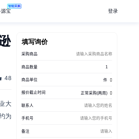
智能采购
登录
寻源宝
逊
填写询价
48
业
大
约为