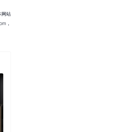
本网站
om，