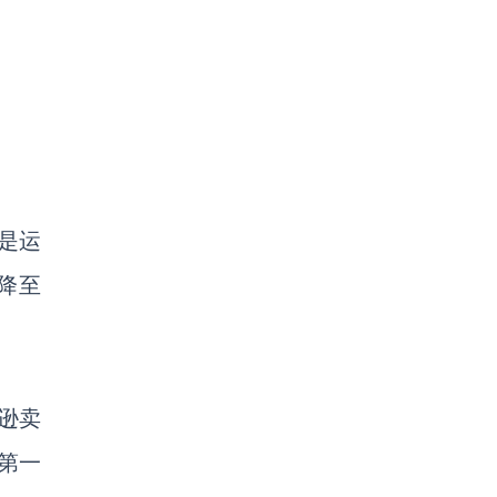
是运
降至
马逊卖
第一