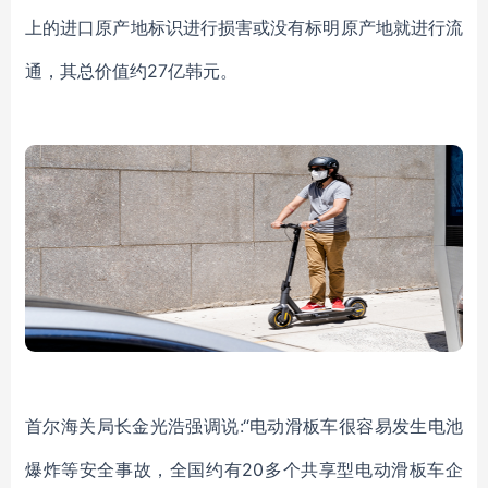
上的进口原产地标识进行损害或没有标明原产地就进行流
通，其总价值约27亿韩元。
首尔海关局长金光浩强调说
:“电动滑板车很容易发生电池
爆炸等安全事故，全国约有20多个共享型电动滑板车企