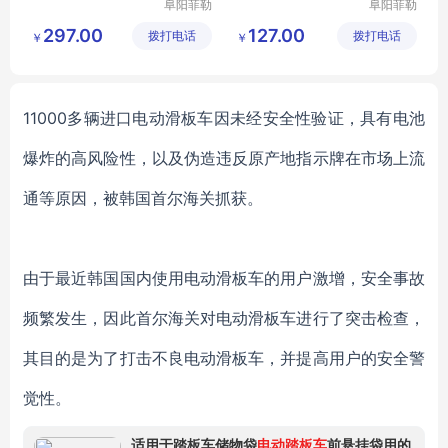
阜阳菲勒
阜阳菲勒
科技有限
科技有限
297.00
127.00
拨打电话
公司
拨打电话
公司
￥
￥
11000多辆进口电动滑板车因未经安全性验证，具有电池
爆炸的高风险性，以及伪造违反原产地指示牌在市场上流
通等原因，被韩国首尔海关抓获。
由于最近韩国国内使用电动滑板车的用户激增，安全事故
频繁发生，因此首尔海关对电动滑板车进行了突击检查，
其目的是为了打击不良电动滑板车，并提高用户的安全警
觉性。
适用于踏板车储物袋
电动踏板车
前悬挂袋用的