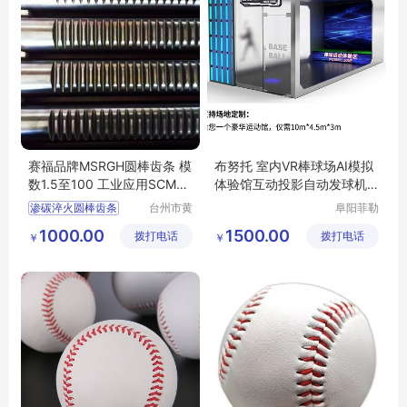
赛福品牌MSRGH圆棒齿条 模
布努托 室内VR棒球场AI模拟
数1.5至100 工业应用SCM44
体验馆互动投影自动发球机
0材质
运动设备
渗碳淬火圆棒齿条
台州市黄
阜阳菲勒
岩野豹精
科技有限
精铣圆棒齿条
1000.00
1500.00
拨打电话
密机械有
拨打电话
公司
￥
￥
硬化处理圆棒齿条
限公司
研磨棒齿条