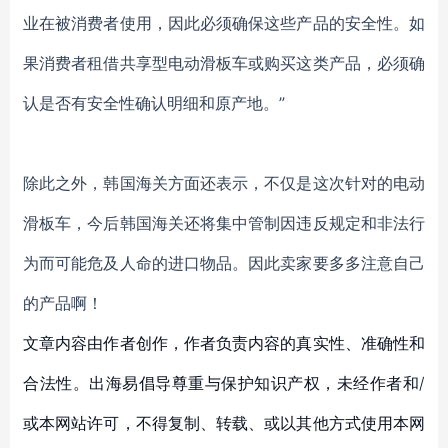
业在被消费者使用，因此必须确保这些产品的安全性。如
果消费者租借共享型电动滑板车或购买这类产品，必须确
认是否有安全性确认明细和原产地。”
除此之外，韩国海关方面还表示，不仅是这次针对的电动
滑板车，今后韩国海关还将集中管制因违反规定和非法行
为而可能危及人命的进口物品。因此卖家要多多注意自己
的产品啊！
文章内容由作者创作，作者负责内容的真实性、准确性和
合法性。出海易倡导尊重与保护知识产权，未经作者和/
或本网站许可，不得复制、转载、或以其他方式使用本网