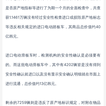
是否原产地指标等进行了为期一个月的
全面检查中，共查
获
1.1461万辆没有经过安全性检查进口或损毁原产地标志
等违反相关规定的进口电动踏板车，其商品总价值约40
亿韩元。
进口电动
滑板车时
，
检测
机构的安全性确认是
必须要有
的。而这批电动滑板车中，其中有
4202辆皆是没有得到
安全性确认就进口以及没有显示安全确认明细就在市面上
进行流通，总价值约13亿韩元。
剩余的
7259辆则是违反了原产地标识规定，对附在物品