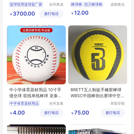
造
篮球馆用篮球架厂家
沧州奥成
棒球棒
四川棒球棒
成都奥吉
体育器材
运体育器
液压升降篮球架
成都棒球棒厂家
12.00
3700.00
￥
拨打电话
制造有限
材有限公
￥
悬臂篮球架
成都棒球棒批发
公司
司
学校用篮球架
中小学体育器材用品 10寸手
BRETT五人制徒手橡胶棒球
缝垒球 双线单线棒球 龙泰体
WBSC中国棒协比赛球中空软
育
球
中学体育器材用品
沧州龙泰
阜阳菲勒
体育器材
科技有限
小学体育用品
垒球
4.00
75.00
拨打电话
有限公司
拨打电话
公司
￥
￥
10寸手缝垒球
双线棒球