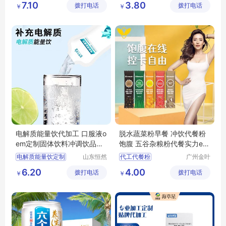
7.10
3.80
拨打电话
团有限公
拨打电话
技有限公
￥
￥
oem贴牌定
司
司
电解质能量饮代加工 口服液o
脱水蔬菜粉早餐 冲饮代餐粉
em定制固体饮料冲调饮品出
饱腹 五谷杂粮粉代餐实力eo
口低起订量
m贴牌
电解质能量饮定制
山东恒然
代工代餐粉
广州金叶
堂生物科
健康科技
电解质能量饮代加工
代加工代餐粉
6.20
4.00
拨打电话
技有限公
拨打电话
有限公司
￥
￥
电解质能量饮定制贴牌
代餐粉生产
司
固体饮料代加工
代餐粉加工
冲调饮品oem定制
五谷杂粮粉代餐