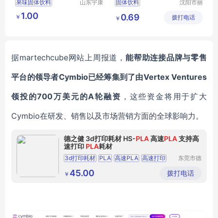
果味固体饮料
山东宇康
固体饮料
沈阳市丽
莱生物科
晨生物医
固体饮料
透明质酸钠小分子饮品
1.00
0.69
￥
技有限公
拨打电话
药科技有
￥
袋装冲调饮品
胶原蛋白冲调饮品
司
限公司
袋装冲调饮品出口
贴牌代加工
粉超微粉
据
martechcube网站上周报道，
能帮助连接品牌与零售
平台的领导者
Cymbio已经筹集到了由Vertex Ventures
领投的700万美元的A轮融资
，这些资金将用于扩大
Cymbio在研发、销售以及市场营销方面的全球影响力。
德之健 3d打印耗材 HS-
PLA
高速
PLA
支持高
速打印
PLA
耗材
3d打印耗材
PLA
高速PLA
高速打印
东莞市德
之健塑胶
电子有限
45.00
拨打电话
￥
公司