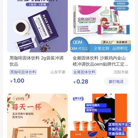
黑咖啡固体饮料 2g袋装冲调
金棘固体饮料 沙棘鸡内金山
饮品
楂冲调饮品oem贴牌代工定
制生产厂家
黑咖啡固体饮料
山东宇康
金棘固体饮料
沈阳市丽
莱生物科
晨生物医
黑咖啡固体饮料OEM贴牌
沙棘鸡内金山楂冲调饮品
1.00
0.28
￥
技有限公
拨打电话
药科技有
￥
黑咖啡固体饮料贴牌
鸡内金山楂
司
限公司
黑咖啡固体饮料代工
鸡内金山楂冲调饮品
袋装冲调饮品代工
oem贴牌代工定制生产厂家