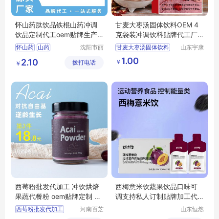
怀山药肽饮品铁棍山药冲调
甘麦大枣汤固体饮料OEM 4
饮品定制代工oem贴牌生产
克袋装冲调饮料贴牌代工厂
厂家
外贸出口
怀山药
山药
沈阳市丽
甘麦大枣汤固体饮料
山东宇康
晨生物医
莱生物科
杏仁七白饮
百合
甘麦大枣汤固体饮料OEM
1.00
2.10
￥
拨打电话
药科技有
技有限公
￥
山药肽
甘麦大枣汤固体饮料代工
限公司
司
甘麦大枣汤固体饮料贴牌
冲调饮料贴牌代工厂
西莓粉批发代加工 冲饮烘焙
西梅意米饮蔬果饮品口味可
果蔬代餐粉 oem贴牌定制 百
调支持私人订制贴牌加工代
芝堂
工分片剂拿样
西莓粉批发代加工
河南百芝
山东恒然
堂药业集
堂生物科
冲饮烘焙果蔬代餐粉