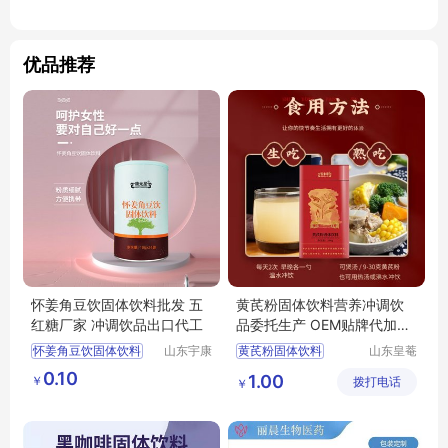
优品推荐
怀姜角豆饮固体饮料批发 五
黄芪粉固体饮料营养冲调饮
红糖厂家 冲调饮品出口代工
品委托生产 OEM贴牌代加工
皇菴堂出口
怀姜角豆饮固体饮料
山东宇康
黄芪粉固体饮料
山东皇菴
莱生物科
堂药业有
怀姜角豆饮固体饮料批发
营养冲调饮品委托生产
0.10
1.00
￥
技有限公
拨打电话
限公司
￥
五红汤厂家
冲调饮品
OEM贴牌代加工皇菴堂出口
司
饮品代工