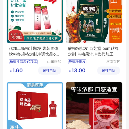
代加工杨梅汁颗粒 袋装固体
酸梅粉批发 百芝堂 oem贴牌
饮料多规格定制冲调饮品oe
定制 乌梅果汁冲饮代加工
m贴牌源头厂
杨梅汁颗粒代加工
山东恒然
酸梅粉批发
河南百芝
堂生物科
堂药业集
颗粒生产厂
乌梅果汁冲饮代加工
1.60
13.00
拨打电话
技有限公
拨打电话
团有限公
￥
￥
冲调饮品定制
司
司
固体饮料OEM
饮品源头工厂