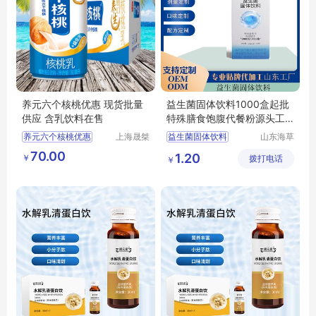
养元六个核桃优惠 现货批量
益生菌固体饮料1000盒起批
供应 含乳饮料在售
特殊膳食饱腹代餐粉源头工
厂免费打样
养元六个核桃优惠
上海晟桀
益生菌固体饮料
山东海草
实业有限
星生物科
现货批量供应
特殊膳食饱腹代餐粉
70.00
1.20
￥
公司
拨打电话
技有限公
￥
含乳饮料在售
代餐粉源头工厂
司
代餐粉代加工
代餐粉贴牌