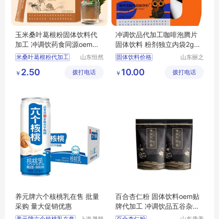
玉米桑叶葛根粉固体饮料代
冲调饮品代加工咖啡泡腾片
加工 冲调饮药食同源oem贴
固体饮料 粉剂独立内袋2g定
牌定制可拿样
制OEM贴牌
米桑叶葛根粉代加工
山东恒然
固体饮料价格
山东丽之
堂生物科
康生物科
玉米桑叶葛根粉固体饮料定制
咖啡泡腾片固体饮料代加工
2.50
10.00
拨打电话
技有限公
拨打电话
技有限公
￥
￥
固体饮料冲调饮代加工
粉剂代加工
司
司
植物提取OEM
冲调饮品贴牌
OEM源头工厂可贴代
饮料价格
养元牌六个核桃乳在售 批量
百合杏仁粉 固体饮料oem贴
采购 量大促销优惠
牌代加工 冲调饮品五谷杂粮
糊独立包装
养元牌六个核桃乳在售
上海晟桀
百合杏仁粉
山东康美