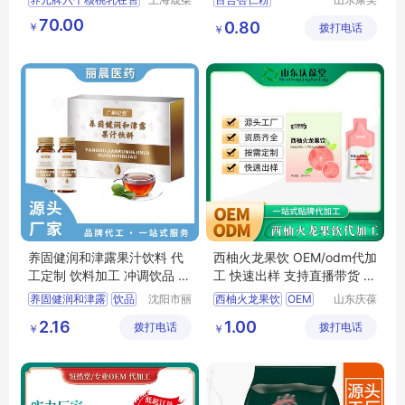
实业有限
药业有限
批量采购
固体饮料代加工
70.00
0.80
￥
公司
拨打电话
公司
￥
量大促销优惠
五谷杂粮冲调饮品
山东康美药业
饱腹代餐粉
养固健润和津露果汁饮料 代
西柚火龙果饮 OEM/odm代加
工定制 饮料加工 冲调饮品 贴
工 快速出样 支持直播带货 免
牌oem 生产厂
费设计
养固健润和津露
饮品
沈阳市丽
西柚火龙果饮
OEM
山东庆葆
晨生物医
堂生物药
odm代加工
快速出样
2.16
1.00
拨打电话
药科技有
拨打电话
业有限公
￥
￥
支持直播带货
限公司
司
免费设计