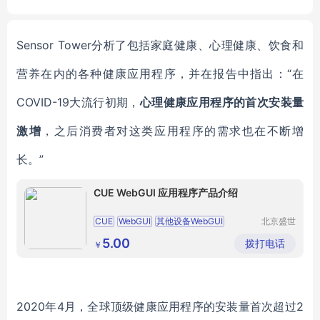
Sensor Tower
分析了包括家庭健康、心理健康、饮食和
营养在内的各种健康应用程序，并
在报告中指出：“在
COVID-19大流行初期，
心理健康应用程序的首次安装量
激增
，之后消费者对这类应用程序的需求也在不断增
长。”
CUE WebGUI 应用程序产品介绍
CUE
WebGUI
其他设备WebGUI
北京盛世
音盟电子
CUEWebGUI
科技有限
5.00
拨打电话
￥
公司
2020年4月，
全球顶级健康应用程序
的安装量首次超过
2