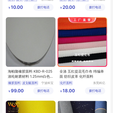
纺织科技
纺织科技
涤纶面料
尼龙面料
10.00
20.00
拨打电话
有限公司
拨打电话
有限公司
￥
￥
海帕隆橡胶面料 KBD-R-025
全涤 五杠提花毛巾布 纬编单
涤纶耐磨材料 1.25mm白色皮
面 纺织皮革 化纤面料
划艇面料
橡胶面料
皮划艇面料
宁波科宝
化纤面料
东莞科亿
达新材料
纺织有限
功能性复合面料
99.00
18.00
拨打电话
有限公司
拨打电话
公司
￥
￥
海帕隆橡胶面料
防水面料