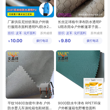
厂家供应尼丝纺薄款户外骑
长丝足球格牛津布防水透明P
行服雨衣面料透明PU防水21
U雨衣雨伞户外帐篷罩子面料
0T尼丝纺
牛津布
纺织
皮革
化纤面料
苏州成璟
纺织
皮革
化纤面料
苏州成璟
纺织科技
纺织科技
尼龙面料
涤纶面料
10.00
9.80
拨打电话
有限公司
拨打电话
有限公司
￥
￥
平纹1680D加密牛津布 户外
900D防水牛津布 RPET环保
防水婴儿车涤纶箱包鞋材面
户外帐篷箱包野餐垫面料