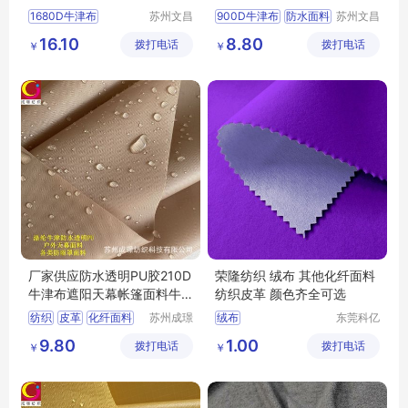
料
1680D牛津布
苏州文昌
900D牛津布
防水面料
苏州文昌
祥纺织品
祥纺织品
防水牛津布
箱包面料
再生牛津布
箱包面料
16.10
8.80
拨打电话
有限公司
拨打电话
有限公司
￥
￥
鞋材面料
grs面料
涤纶牛津布面料
厂家供应防水透明PU胶210D
荣隆纺织 绒布 其他化纤面料
牛津布遮阳天幕帐篷面料牛
纺织皮革 颜色齐全可选
津布
纺织
皮革
化纤面料
苏州成璟
绒布
东莞科亿
纺织科技
纺织有限
涤纶面料
9.80
1.00
拨打电话
有限公司
拨打电话
公司
￥
￥