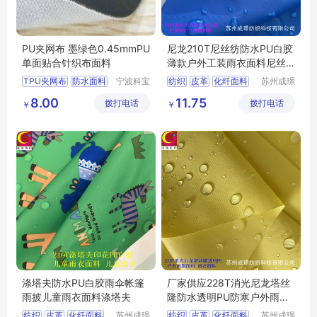
PU夹网布 墨绿色0.45mmPU
尼龙210T尼丝纺防水PU白胶
单面贴合针织布面料
薄款户外工装雨衣面料尼丝
纺
TPU夹网布
防水面料
宁波科宝
纺织
皮革
化纤面料
苏州成璟
达新材料
纺织科技
功能性复合面料
尼龙面料
8.00
11.75
拨打电话
有限公司
拨打电话
有限公司
￥
￥
箱包面料
医疗面料
涤塔夫防水PU白胶雨伞帐篷
厂家供应228T消光尼龙塔丝
雨披儿童雨衣面料涤塔夫
隆防水透明PU防寒户外雨衣
面料塔丝隆
纺织
皮革
化纤面料
苏州成璟
纺织
皮革
化纤面料
苏州成璟