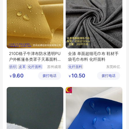
210D格子牛津布防水透明PU
全涤 单面超细毛巾布 鞋材手
户外帐篷各类罩子天幕面料2
袋毛巾布料 化纤面料
10D牛津布
纺织
皮革
化纤面料
苏州成璟
化纤面料
东莞科亿
纺织科技
纺织有限
涤纶面料
9.60
10.50
拨打电话
有限公司
拨打电话
公司
￥
￥