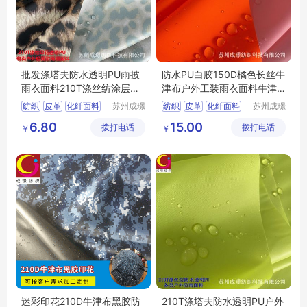
批发涤塔夫防水透明PU雨披
防水PU白胶150D橘色长丝牛
雨衣面料210T涤丝纺涂层面
津布户外工装雨衣面料牛津
料
布
纺织
皮革
化纤面料
苏州成璟
纺织
皮革
化纤面料
苏州成璟
纺织科技
纺织科技
涤纶面料
涤纶面料
6.80
15.00
拨打电话
有限公司
拨打电话
有限公司
￥
￥
迷彩印花210D牛津布黑胶防
210T涤塔夫防水透明PU户外