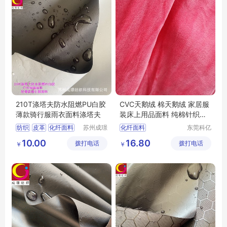
210T涤塔夫防水阻燃PU白胶
CVC天鹅绒 棉天鹅绒 家居服
薄款骑行服雨衣面料涤塔夫
装床上用品面料 纯棉针织绒
布面料
纺织
皮革
化纤面料
苏州成璟
化纤面料
东莞科亿
纺织科技
纺织有限
尼龙面料
10.00
16.80
拨打电话
有限公司
拨打电话
公司
￥
￥