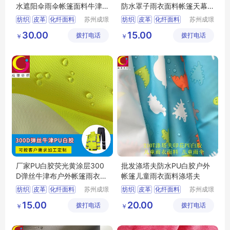
水遮阳伞雨伞帐篷面料牛津
防水罩子雨衣面料帐篷天幕
布
面料涤塔夫
纺织
皮革
化纤面料
苏州成璟
纺织
皮革
化纤面料
苏州成璟
纺织科技
纺织科技
涤纶面料
涤纶面料
30.00
15.00
拨打电话
有限公司
拨打电话
有限公司
￥
￥
厂家PU白胶荧光黄涂层300
批发涤塔夫防水PU白胶户外
D弹丝牛津布户外帐篷雨衣面
帐篷儿童雨衣面料涤塔夫
料牛津布
纺织
皮革
化纤面料
苏州成璟
纺织
皮革
化纤面料
苏州成璟
纺织科技
纺织科技
涤纶面料
涤纶面料
15.00
20.00
拨打电话
有限公司
拨打电话
有限公司
￥
￥