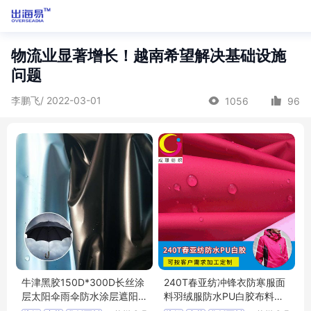
物流业显著增长！越南希望解决基础设施
问题
李鹏飞/ 2022-03-01
1056
96
牛津黑胶150D*300D长丝涂
240T春亚纺冲锋衣防寒服面
层太阳伞雨伞防水涂层遮阳
料羽绒服防水PU白胶布料春
天幕面料
亚纺