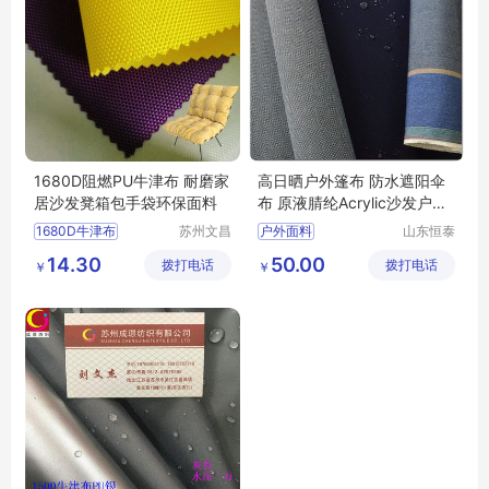
1680D阻燃PU牛津布 耐磨家
高日晒户外篷布 防水遮阳伞
居沙发凳箱包手袋环保面料
布 原液腈纶Acrylic沙发户外
面料厂家
1680D牛津布
苏州文昌
户外面料
山东恒泰
祥纺织品
纺织有限
阻燃牛津布
牛津布
原液腈纶面料
14.30
50.00
拨打电话
有限公司
拨打电话
公司
￥
￥
箱包面料
亚克力面料
GRS环保面料
高日晒面料
sunbrella