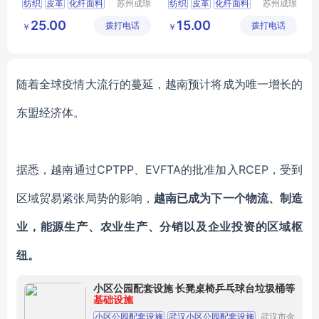
纺织
皮革
化纤面料
苏州成璟
纺织
皮革
化纤面料
苏州成璟
纺织科技
纺织科技
其他化纤面料
尼龙面料
25.00
15.00
拨打电话
有限公司
拨打电话
有限公司
￥
￥
随着全球
疫情
大流行的
蔓延
，越南预计将成为唯一增长的
东盟经济体。
据悉，越南通过
CPTPP
、
EVFTA的批准加入RCEP，
受到
区域贸易紧张局势的影响，
越南
已成为下一个物流
、
制造
业，能源生产
、
农业生产
、
分销以及企业投资的区域枢
纽。
小区公园配套设施 长凳桌椅乒乓球台垃圾桶等
基础设施
小区公园配套设施
武汉小区公园配套设施
武汉市金