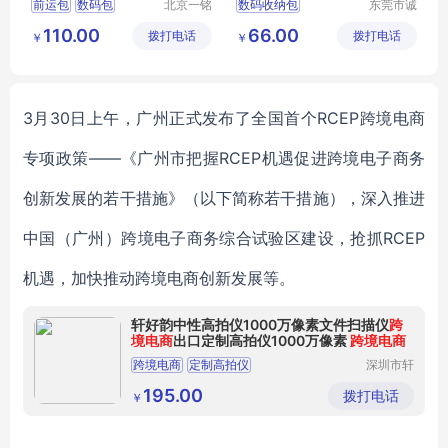
前运包
数码包
北京一铭
数码收纳包
东莞市诚
之都科技
丰箱包有
相机硬壳包
数码包
110.00
66.00
拨打电话
有限公司
拨打电话
限公司
￥
￥
防水硬壳包
eva数码包
3
月30日上午，广州正式发布了全国首个RCEP跨境电商
专项政策——《广州市把握RCEP机遇促进跨境电子商务
创新发展的若干措施》（以下简称若干措施），深入推进
中国（广州）跨境电子商务综合试验区建设，抢抓RCEP
机遇，加快推动跨境电商创新发展等。
轩好韵中性高拍仪1000万像素文件扫描仪
跨
境电商
出口定制高拍仪1000万像素
跨境电商
跨境电商
定制高拍仪
深圳市轩
好韵电子
有限公司
195.00
拨打电话
￥