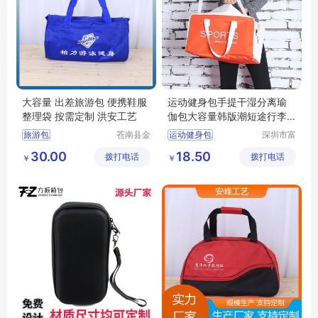
大容量 出差旅游包 便携鞋服
运动健身包手提干湿分离瑜
整理袋 按需定制 洪安工艺
伽包大容量韩版潮短途行李
袋旅行包批发
旅游包
苍南县金
运动健身包
深圳市富
乡镇洪安
源手袋有
出差旅游行李包
30.00
18.50
拨打电话
工艺品厂
拨打电话
限公司
￥
￥
旅游收纳包
短途旅行袋
休闲旅游包