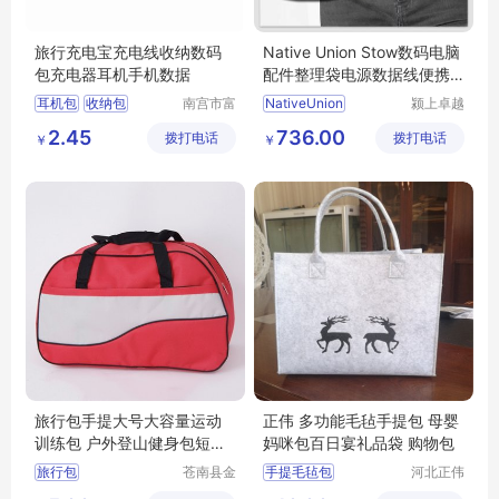
旅行充电宝充电线收纳数码
Native Union Stow数码电脑
包充电器耳机手机数据
配件整理袋电源数据线便携
旅行收纳包
耳机包
收纳包
南宫市富
NativeUnion
颍上卓越
发毛毡有
电子商务
2.45
736.00
拨打电话
限公司
拨打电话
有限公司
￥
￥
旅行包手提大号大容量运动
正伟 多功能毛毡手提包 母婴
训练包 户外登山健身包短途
妈咪包百日宴礼品袋 购物包
旅游包定制
旅行包
苍南县金
手提毛毡包
河北正伟
乡镇洪安
毛毡有限
大容量运动训练包
母婴毛毡包