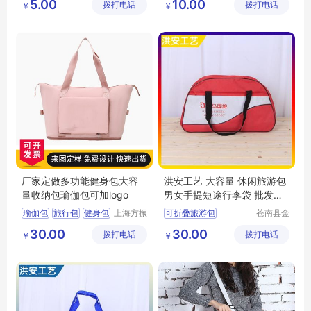
5.00
10.00
拨打电话
工艺品厂
拨打电话
公司
￥
￥
户外登山包
毛毡妈咪包
短途旅游包
购物毛毡袋
旅游包定制
毛毡购物包
厂家定做多功能健身包大容
洪安工艺 大容量 休闲旅游包
量收纳包瑜伽包可加logo
男女手提短途行李袋 批发定
制
瑜伽包
旅行包
健身包
上海方振
可折叠旅游包
苍南县金
箱包制品
乡镇洪安
出差旅游包
30.00
30.00
拨打电话
有限公司
拨打电话
工艺品厂
￥
￥
旅游收纳包
休闲旅游包
旅行社旅游包