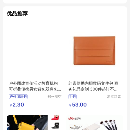
优品推荐
户外团建宣传活动教育机构
红素便携内胆数码文件包 商
可折叠便携男女背包双肩包
务礼品定制 300件起订不单
定制印logo
独零售
户外团建包
郑州航空
手包
浙江红素
港区芙乐
实业有限
宣传活动教育
2.30
53.00
￥
￥
鑫日用百
公司
机构可折叠便携包
货店
男女背包
双肩包定制印logo