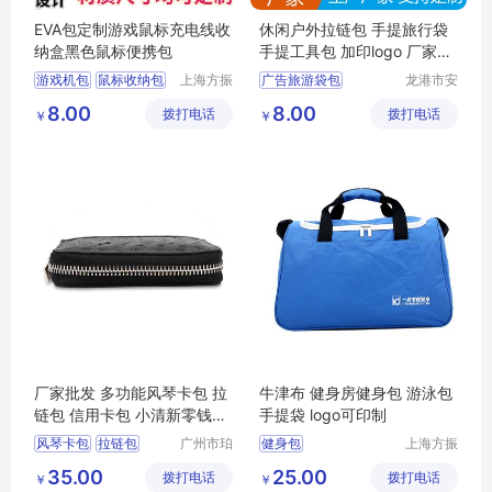
EVA包定制游戏鼠标充电线收
休闲户外拉链包 手提旅行袋
纳盒黑色鼠标便携包
手提工具包 加印logo 厂家定
制
游戏机包
鼠标收纳包
上海方振
广告旅游袋包
龙港市安
箱包制品
封纸塑制
eva包
旅行社旅游包
8.00
8.00
拨打电话
有限公司
拨打电话
品厂（个
￥
￥
牛津布旅行袋
体工商
手提旅行包
户）
手提旅行袋
厂家批发 多功能风琴卡包 拉
牛津布 健身房健身包 游泳包
链包 信用卡包 小清新零钱包
手提袋 logo可印制
定制
风琴卡包
拉链包
广州市珀
健身包
上海方振
非皮具有
箱包制品
信用卡包
零钱包
定制
35.00
25.00
拨打电话
限公司
拨打电话
有限公司
￥
￥