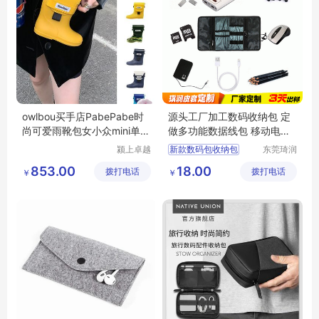
owlbou买手店PabePabe时
源头工厂加工数码收纳包 定
尚可爱雨靴包女小众mini单肩
做多功能数据线包 移动电源
斜挎包手机包
耳机包包定制
颍上卓越
新款数码包收纳包
东莞琦润
电子商务
箱包有限
多功能数据线收纳包
853.00
18.00
拨打电话
有限公司
拨打电话
公司
￥
￥
移动电源耳机收纳包定制
收纳包定制