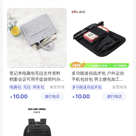
笔记本电脑包毛毡文件资料
多功能迷你战术包 户外运动
档案会议可用手提袋简约办
手机包挂包 男士腰包加工定
公商务包
制
电脑包
毛毡
商务包
南宫市润
多功能迷你战术包
东莞琦润
华毛毡有
箱包有限
手提袋
毛毡文件包
男士腰包加工定制
10.00
10.00
拨打电话
限公司
拨打电话
公司
￥
￥
户外运动手机包挂包