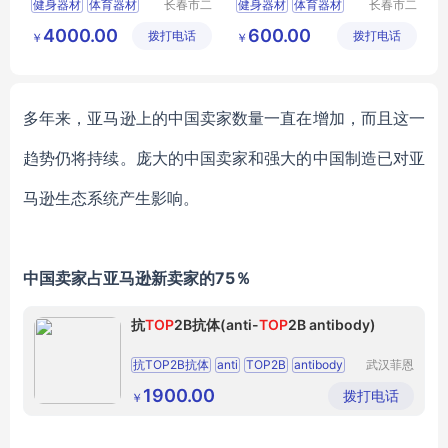
健身器材
体育器材
长春市二
健身器材
体育器材
长春市二
道区北腾
道区北腾
篮球架
乒乓球台
篮球架
乒乓球台
4000.00
600.00
拨打电话
五金产品
拨打电话
五金产品
￥
￥
批发处
批发处
多年来，亚马逊上的中国卖家数量一直在增加，而且这一
趋势仍将持续。庞大的中国卖家和强大的中国制造已对亚
马逊生态系统产生影响
。
中国卖家占亚马逊新卖家的
75％
抗
TOP
2B抗体(anti-
TOP
2B antibody)
抗TOP2B抗体
anti
TOP2B
antibody
武汉菲恩
生物科技
TOP2B抗体
抗TOP2B
TOP2B
有限公司
1900.00
拨打电话
￥
antibody