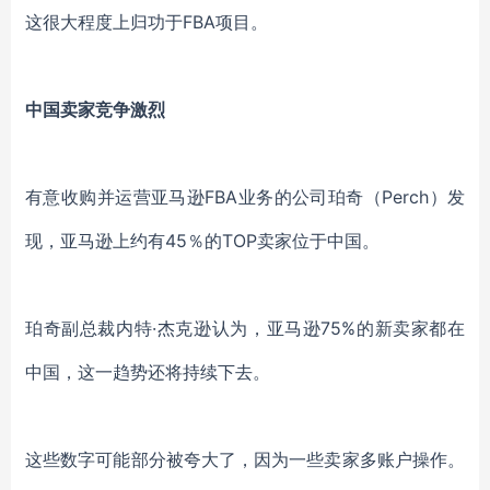
这很大程度上
归功于
FBA项目。
中国卖家竞争激烈
有意
收购并运营亚马逊
FBA业务的
公司
珀奇（
Perch）发
现
，
亚马逊上约有
45％的
TOP卖家
位于中国。
珀奇副总裁内特
·杰克逊认为，亚马逊75%的新卖家都在
中国，这一趋势
还
将持续下去
。
这些数字可能部分被夸大了，因为一些
卖家
多账户操作。