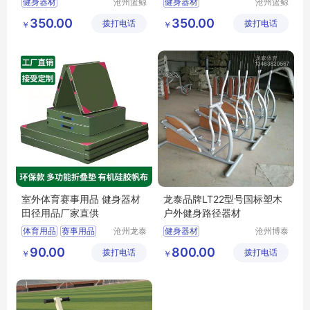
健身器材
沧州篮鲸
健身器材
沧州篮鲸
文体器材
文体器材
健身器材椭圆机
健身器材棋牌桌
350.00
350.00
拨打电话
设备厂
拨打电话
设备厂
￥
￥
运动器材厂
椭圆机
组合运动器材
健骑机
健身器材厂家
椭圆机
室外体育赛事用品 健身器材
龙泰品牌LT22型号国标塑木
田径用品厂家直供
户外健身路径器材
体育用品
赛事用品
沧州龙泰
健身器材
沧州博泰
体育器材
体育设备
体育垫子
比赛用品
90.00
800.00
拨打电话
有限公司
拨打电话
有限公司
￥
￥
垫子作用