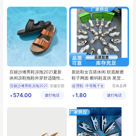
跑步鞋男轻便
百丽沙滩男鞋凉拖2021夏新
新款鞋女百搭休闲 软底耐磨
休闲凉鞋拖鞋外穿舒适随性
鞋子网面 断码鞋直供 尾货处
度假91901BL1
理鞋
百丽沙滩男鞋凉拖2021
安徽宏霸
处理鞋
中筒靴子女
苍南县腾
机械设备
誊电子商
小白鞋女
运动鞋男
574.00
1.80
拨打电话
有限公司
拨打电话
务商行
￥
￥
跑步鞋男轻便