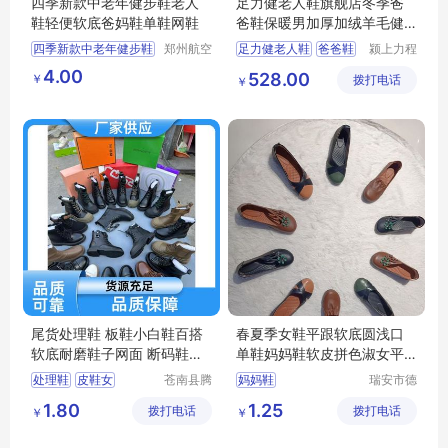
四季新款中老年健步鞋老人
足力健老人鞋旗舰店冬季爸
鞋轻便软底爸妈鞋单鞋网鞋
爸鞋保暖男加厚加绒羊毛健
步鞋
四季新款中老年健步鞋
郑州航空
足力健老人鞋
爸爸鞋
颍上力程
港区芙乐
仪器设备
老人鞋轻便软底爸妈鞋
健步鞋
冬季爸爸鞋
4.00
528.00
￥
鑫日用百
拨打电话
有限公司
￥
单鞋网鞋
日用百货
加绒羊毛健步鞋
货店
尾货处理鞋 板鞋小白鞋百搭
春夏季女鞋平跟软底圆浅口
软底耐磨鞋子网面 断码鞋直
单鞋妈妈鞋软皮拼色淑女平
供
底鞋懒人鞋女
处理鞋
皮鞋女
苍南县腾
妈妈鞋
瑞安市德
誊电子商
硕鞋行
跑步鞋男
小白鞋女
1.80
1.25
拨打电话
务商行
拨打电话
￥
￥
跑步鞋男轻便