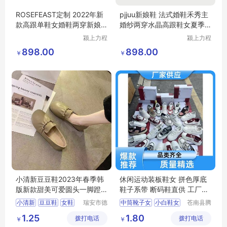
ROSEFEAST定制 2022年新
pjjuu新娘鞋 法式婚鞋禾秀主
款高跟单鞋女婚鞋两穿新娘
婚纱两穿水晶高跟鞋女夏季
婚纱水晶鞋
新款结婚鞋
颍上力程
颍上力程
仪器设备
仪器设备
898.00
898.00
￥
￥
有限公司
有限公司
小清新豆豆鞋2023年春季韩
休闲运动装板鞋女 拼色厚底
版新款甜美可爱圆头一脚蹬
鞋子系带 断码鞋直供 工厂处
皮面单鞋女
理鞋
小清新
豆豆鞋
女鞋
瑞安市德
中筒靴子女
小白鞋女
苍南县腾
硕鞋行
誊电子商
皮面鞋
一脚蹬
运动鞋男
1.25
1.80
拨打电话
拨打电话
务商行
￥
￥
小白鞋时尚百搭