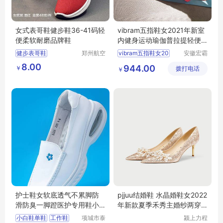
女式表哥鞋健步鞋36-41码轻
vibram五指鞋女2021年新室
便柔软耐磨品牌鞋
内健身运动瑜伽普拉提轻便
鞋ALITZALOOP
健步表哥鞋
郑州航空
vibram五指鞋女20
安徽宏霸
港区芙乐
机械设备
8.00
944.00
￥
鑫日用百
拨打电话
有限公司
￥
货店
护士鞋女软底透气不累脚防
pjjuu结婚鞋 水晶婚鞋女2022
滑防臭一脚蹬医护专用鞋小
年新款夏季禾秀主婚纱两穿
白鞋单鞋
高跟新娘鞋
小白鞋单鞋
工作鞋
项城市泰
颍上力程