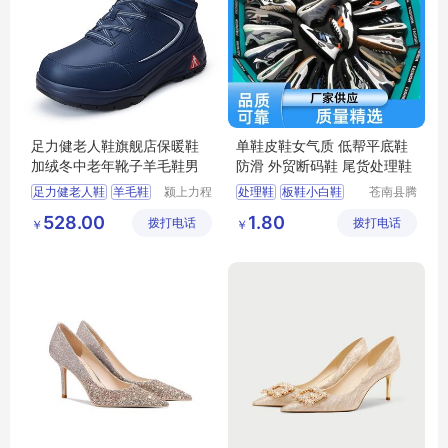
足力健老人鞋旗舰店保暖鞋
单鞋皮鞋女气质 低帮平底鞋
加绒冬中老年靴子羊毛鞋男
防滑 外贸断码鞋 尾货处理鞋
足力健老人鞋
羊毛鞋
颍上力程
处理鞋
板鞋小白鞋
苍南县腾
仪器设备
誊电子商
保暖鞋
中老年靴子
断码鞋
小白鞋女
528.00
1.80
拨打电话
有限公司
拨打电话
务商行
￥
￥
羊毛鞋男
运动鞋男