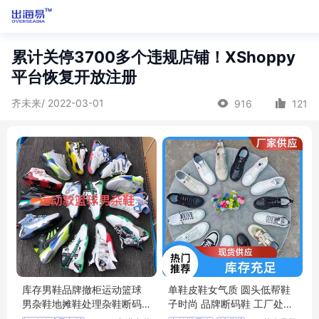
累计关停3700多个违规店铺！XShoppy
平台恢复开放注册
齐未来/ 2022-03-01
916
121
库存男鞋品牌撤柜运动篮球
单鞋皮鞋女气质 圆头低帮鞋
男杂鞋地摊鞋处理杂鞋断码
子时尚 品牌断码鞋 工厂处理
鞋库存鞋
鞋