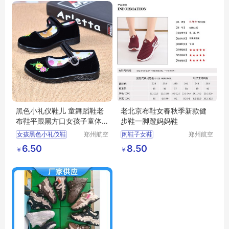
黑色小礼仪鞋儿 童舞蹈鞋老
老北京布鞋女春秋季新款健
布鞋平跟黑方口女孩子童体
步鞋一脚蹬妈妈鞋
操
女孩黑色小礼仪鞋
郑州航空
闲鞋子女鞋
郑州航空
港区全瑞
港区芙乐
女孩子童体操
透气飞织女鞋
6.50
8.50
￥
￥
琦日用品
鑫日用百
一脚蹬妈妈鞋
店
货店