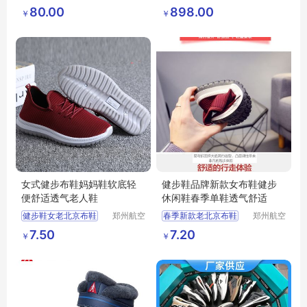
顺制衣有
仪器设备
护士鞋女
80.00
898.00
￥
￥
限公司
有限公司
女式健步布鞋妈妈鞋软底轻
健步鞋品牌新款女布鞋健步
便舒适透气老人鞋
休闲鞋春季单鞋透气舒适
健步鞋女老北京布鞋
郑州航空
春季新款老北京布鞋
郑州航空
港区芙乐
港区芙乐
男中老年老人鞋
女运动单鞋健步鞋
7.50
7.20
￥
￥
鑫日用百
鑫日用百
软底轻便休闲妈妈鞋
男摆摊货源休闲鞋
货店
货店