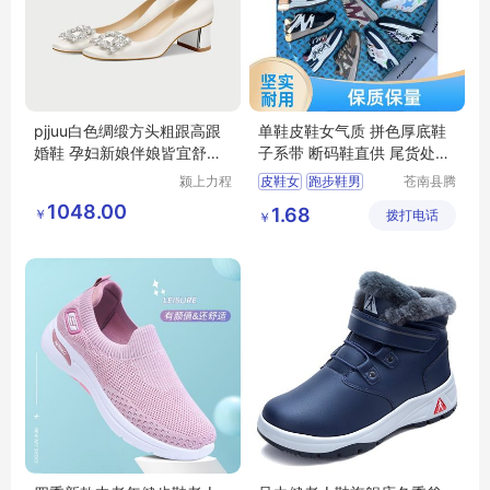
pjjuu白色绸缎方头粗跟高跟
单鞋皮鞋女气质 拼色厚底鞋
婚鞋 孕妇新娘伴娘皆宜舒适
子系带 断码鞋直供 尾货处理
女鞋
鞋
颍上力程
皮鞋女
跑步鞋男
苍南县腾
仪器设备
誊电子商
板鞋百搭
小白鞋女
1048.00
1.68
￥
有限公司
拨打电话
务商行
￥
跑步鞋男轻便