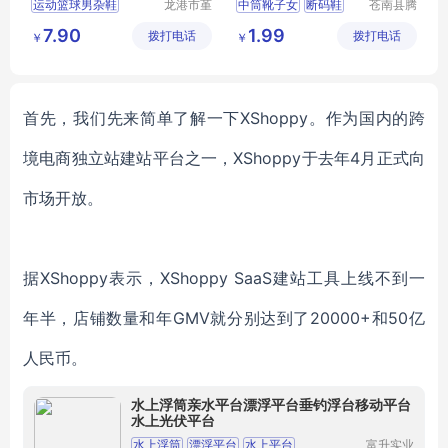
运动篮球男杂鞋
龙港市堇
中筒靴子女
断码鞋
苍南县腾
伊鞋厂
誊电子商
库存男鞋
外贸男鞋
小白鞋女
运动鞋男
7.90
1.99
拨打电话
拨打电话
务商行
￥
￥
男鞋厂家
老爹鞋
跑步鞋男轻便
首先，我们先来简单了解一下XShoppy。
作为国内的跨
境电商独立站建站平台之一，XShoppy于去年4月正式向
市场开放。
据
XShoppy表示，XShoppy SaaS建站工具上线不到一
年半，店铺数量和年GMV就分别达到了20000+和50亿
人民币。
水上浮筒亲水平台漂浮平台垂钓浮台移动平台
水上光伏平台
水上浮筒
漂浮平台
水上平台
富升实业