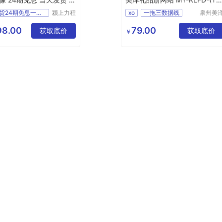
283
当天发货24期免息一加O
颍上力程
xo
一拖三数据线
泉州美
仪器设备
贸易有
XO
NB230
有限公司
公司
98.00
79.00
获取底价
礼品册网站
MY
获取底价
￥
KLFD
T
283