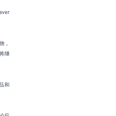
aver
物，
将继
品和
论应