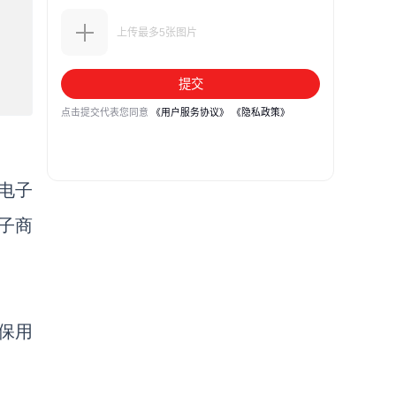
在电子
子商
确保用