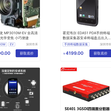
 MP3010M-EV 全高清
霍尼韦尔 EDA51 PDA手持终端
倍光学变焦 小巧便捷
数据采集器安卓终端盘点出入
EDA51-(WIFI版)2+16G 安卓10
10M
EV
深圳市禾
手持终端数据采集
深圳市
曼电子有
好韵电
卓终端盘点出入库
限公司
有限公
0.00
4199.00
获取底价
获取底价
￥