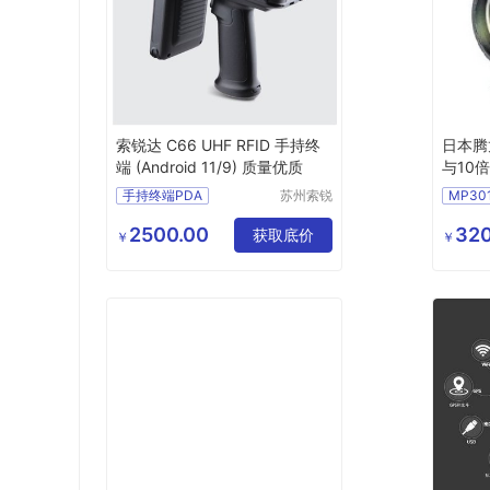
索锐达 C66 UHF RFID 手持终
日本腾龙
端 (Android 11/9) 质量优质
与10
手持终端PDA
苏州索锐
MP30
达信息科
手持终端
技有限公
2500.00
320
条码手持终端
获取底价
￥
￥
司
Android11
9
C66UHFRFID手持终端