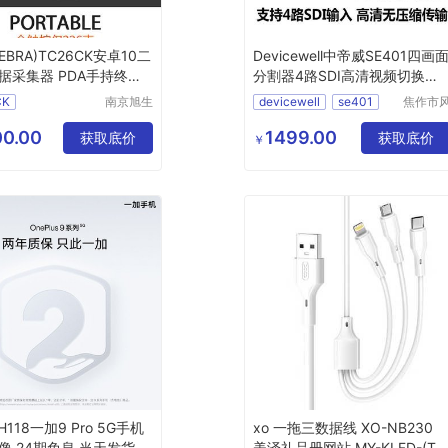
EBRA)TC26CK安卓10二
Devicewell中帝威SE401四画
据采集器 PDA手持终端
分割器4路SDI高清视频切换器2
备
画面4
CK
南京旭生
devicewell
se401
焦作市
电子信息
清扬贸
26CK
分割器
sdi
切换器
技术有限
有限公
0.00
1499.00
据采集器
获取底价
获取底价
￥
公司
118一加9 Pro 5G手机
xo 一拖三数据线 XO-NB230
像 24期免息 当天发货 学
美泽礼品册网站 MY-KLFD-(T)-