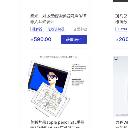
鹰米一对多无线讲解器同声传译
斑马(Z
非入耳式设计
维码数
盘点设
讲解器
无线讲解器
合肥市徽
TC26
马信息科
一对多讲解器
斑马TC
技有限公
590.00
260
同声传译
获取底价
斑马数
￥
￥
司
讲解器一对多
美版苹果apple pencil 2代手写
力程WH
笔1/2代iPad pro压感笔二代
哈苏影