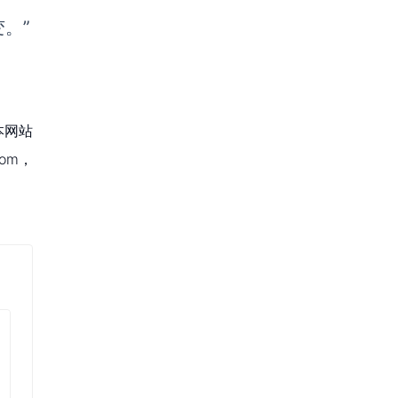
变。
”
本网站
om，