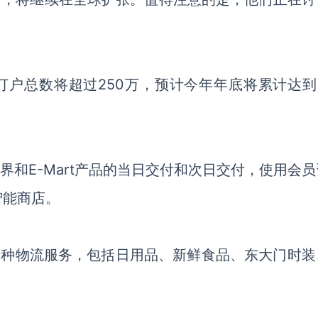
的订户总数将超过250万，预计
今年年底
将累计达到
界和
E-Mart产品的当日交付和次日交付，使用会
智能商店。
，建立各种物流服务，包括日用品
、
新鲜食品
、
东大门时装