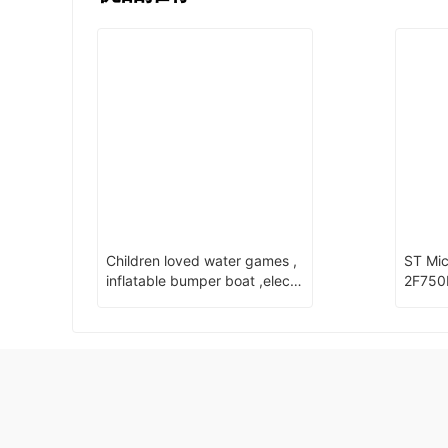
Children loved water games ,
ST Mic
inflatable bumper boat ,electri
2F750N8H6 Ori
cal motors for inflatable boat
capsu
13)