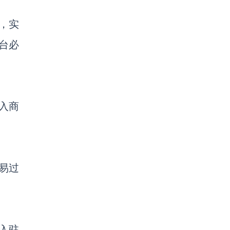
，实
台必
进入商
易过
入驻