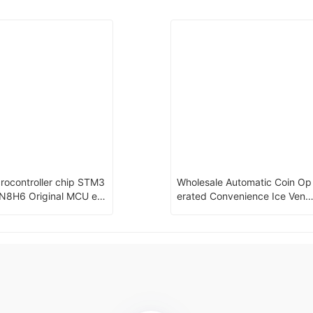
rocontroller chip STM3
Wholesale Automatic Coin Op
ginal MCU en
erated Convenience Ice Vend
lation：TFBGA-216(13x
ng And Water Vendo Machine