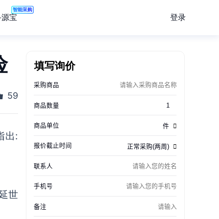
智能采购
登录
寻源宝
险
填写询价
59
指出
:
延世