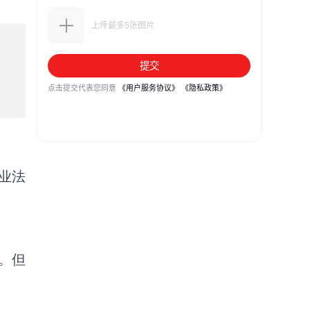
业法
。但