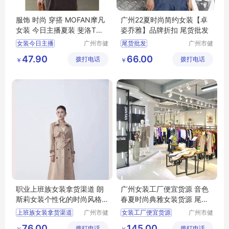
服饰 时尚 穿搭 MOFAN摩凡
广州22夏时尚简约女装【卓
女装 今日主播夏装 斐洛T恤
姿乔雅】品牌折扣 尾货批发
库存尾货 女装品牌折扣
女装今日主播
广州市健
尾货批发
广州市健
凡服饰有
凡服饰有
杭州东方元素
时尚简约女装
47.90
66.00
拨打电话
限公司
拨打电话
限公司
￥
￥
品牌尾货女装
卓姿乔雅品牌折扣
职业上班族女装拿货渠道 朗
广州女装工厂便宜货源 音色
斯莉女装个性化的时尚风格
春夏时尚典雅女装货源 尾货
广州服装市场
批发市场
上班族女装拿货渠道
广州市健
女装工厂便宜货源
广州市健
凡服饰有
凡服饰有
女装个性化的时尚风格
时尚典雅女装货源
76.00
145.00
拨打电话
限公司
拨打电话
限公司