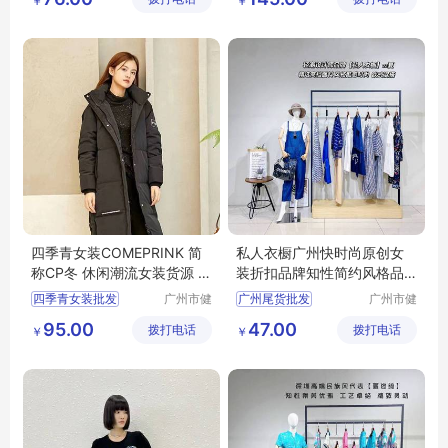
￥
￥
广州服装市场
尾货批发市场
四季青女装COMEPRINK 简
私人衣橱广州快时尚原创女
称CP冬 休闲潮流女装货源 原
装折扣品牌知性简约风格品
创设计师女装拿货
牌服装尾货
四季青女装批发
广州市健
广州尾货批发
广州市健
凡服饰有
凡服饰有
休闲潮流女装货源
原创女装折扣品牌
95.00
47.00
拨打电话
限公司
拨打电话
限公司
￥
￥
原创设计师女装拿货
直播实体尾货库存基地