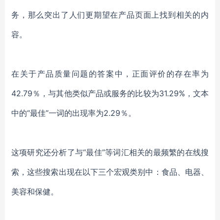
务，那么突出
了
人们
更
期望在产品页面上找到
相关
的内
容。
在
关于产品质量
问题的答案中
，
正面评价的存在
率为
42.79％，与其他类似产品或服务的比较
为
31.29
%
，文本
中的
“最佳”一词
的出现率
为
2.29％。
这项
研究还分析了与
“
最佳
”等词汇
相关的最频繁的在线搜
索，这些搜索出现在以下三个宏观类别中：食品
、
电器
、
美容和保健。