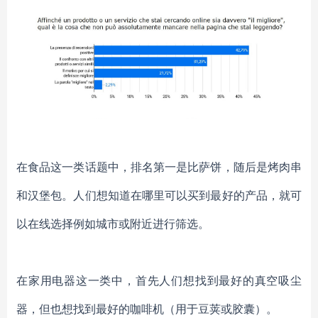
在
食品这一类话题中，排名第一是
比萨饼
，
随后是烤肉串
和汉堡包
。
人们想知道在哪里可以买到最好的
产品
，
就可
以在线选择
例如城市或
附近进行筛选
。
在家用电器
这一类
中，首先人们想找到最好的真空吸尘
器，但也想找到最好的咖啡机（用于豆荚或胶囊）。